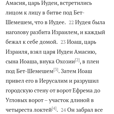
Амасия, царь Иудеи, встретились
лицом к лицу в битве под Бет-


Шемешем, что в Иудее.
Иудея была
22
наголову разбита Израилем, и каждый


бежал к себе домой.
Иоаш, царь
23
Израиля, взял царя Иудеи Амасию,
[2]
сына Иоаша, внука Охозии
, в плен
[3]
под Бет-Шемешем
. Затем Иоаш
привел его в Иерусалим и разрушил
городскую стену от ворот Ефрема до
Угловых ворот – участок длиной в
[4]


четыреста локтей
.
Он забрал все
24