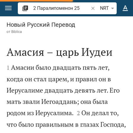
Перейти к содержанию
Поиск по отрывку 
NRT
2 Паралипоменон 25
Новый Русский Перевод
от
Biblica
Амасия – царь Иудеи


Амасии было двадцать пять лет,
1
когда он стал царем, и правил он в
Иерусалиме двадцать девять лет. Его
мать звали Иегоаддань; она была


родом из Иерусалима.
Он делал то,
2
что было правильным в глазах Господа,