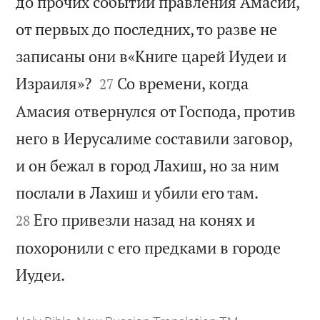
до прочих событий правления Амасии,
от первых до последних, то разве не
записаны они в«Книге царей Иудеи и


Израиля»?
Со времени, когда
27
Амасия отвернулся от Господа, против
него в Иерусалиме составили заговор,
и он бежал в город Лахиш, но за ним


послали в Лахиш и убили его там.
Его привезли назад на конях и
28
похоронили с его предками в городе

Иудеи.