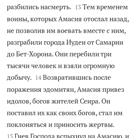


разбились насмерть.
Тем временем
13
воины, которых Амасия отослал назад,
не позволив им воевать вместе с ним,
разграбили города Иудеи от Самарии
до Бет-Хорона. Они перебили три
тысячи человек и взяли огромную


добычу.
Возвратившись после
14
поражения эдомитян, Амасия привез
идолов, богов жителей Сеира. Он
поставил их как своих богов, стал им


поклоняться и приносить жертвы.
Гнев Господа вспыхнул на Амасию, и
15