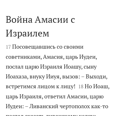
Война Амасии с
Израилем


Посовещавшись со своими
17
советниками, Амасия, царь Иудеи,
послал царю Израиля Иоашу, сыну
Иоахаза, внуку Ииуя, вызов: – Выходи,


встретимся лицом к лицу!
Но Иоаш,
18
царь Израиля, ответил Амасии, царю
Иудеи: – Ливанский чертополох как-то
послал сказать ливанскому кедру: