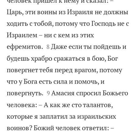
человек пришел к нему и сказал: –
Царь, эти воины из Израиля не должны
ходить с тобой, потому что Господь не с
Израилем – ни с кем из этих


ефремитов.
Даже если ты пойдешь и
8
будешь храбро сражаться в бою, Бог
повергнет тебя перед врагом, потому
что у Бога есть сила и помочь, и


повергнуть.
Амасия спросил Божьего
9
человека: – А как же сто талантов,
которые я заплатил за израильских
воинов? Божий человек ответил: –