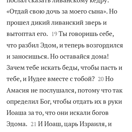
«Отдай свою дочь за моего сына». Но
прошел дикий ливанский зверь и


вытоптал его.
Ты говоришь себе,
19
что разбил Эдом, и теперь возгордился
и заносишься. Но оставайся дома!
Зачем тебе искать беды, чтобы пасть и


тебе, и Иудее вместе с тобой?
Но
20
Амасия не послушался, потому что так
определил Бог, чтобы отдать их в руки
Иоаша за то, что они искали богов


Эдома.
И Иоаш, царь Израиля, и
21