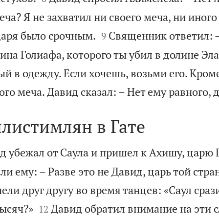
еча? Я не захватил ни своего меча, ни иного


царя было срочным.
Священник ответил: –
9
на Голиафа, которого ты убил в долине Эла
й в одежду. Если хочешь, возьми его. Кроме
ого меча. Давид сказал: – Нет ему равного, д
илистимлян в Гате
д убежал от Саула и пришел к Ахишу, царю Г
ли ему: – Разве это не Давид, царь той стра
пели друг другу во время танцев: «Саул сраз


тысяч?»
Давид обратил внимание на эти с
12