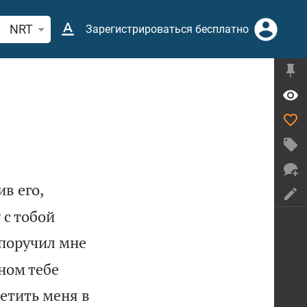
иск по отрывку из Библии или термину
NRT
Зарегистрироваться бесплатно
в его,
 с тобой
 поручил мне
ном тебе
ретить меня в