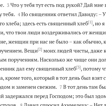


е.
Что у тебя тут есть под рукой? Дай мне
3


у тебя.
Но священник ответил Давиду: – У
4
[1]
го хлеба; здесь есть священный хлеб
, но 
ии, что твои люди воздерживались от женщи
не, женщин при нас не было – как обычно, к
[2]
ручением. Вещи
моих людей чисты, даже 
ым поручениям. Насколько же чище они до
[3]
енник дал ему священный хлеб
, потому ч
, кроме того, который в тот день был взят с


одом и заменен свежим.
В тот день там бы
7
ый задержался перед Господом; это был эдо


стухов.
Давид спросил Ахимелеха: – Нет л
8