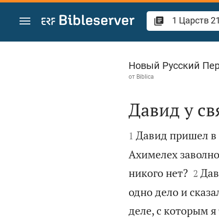
Перейти к содержанию
1 Царств 21
Новый Русский Пе
от
Biblica
Давид у с


Давид пришел в 
1
Ахимелех заволно


никого нет?
Дав
2
одно дело и сказа
деле, с которым я