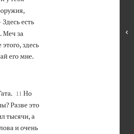
 оружия,
 Здесь есть
. Меч за
 этого, здесь

ай его мне.


ата.
Но
11
ны? Разве это
ил тысячи, а
лова и очень