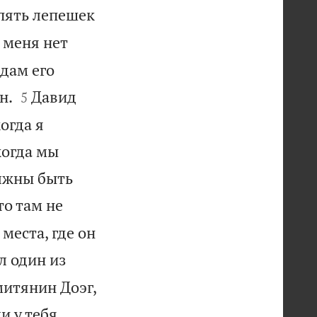
 пять лепешек
 меня нет
я дам его


н.
Давид
5
огда я
когда мы
лжны быть
то там не
 места, где он
л один из
митянин Доэг,
и у тебя