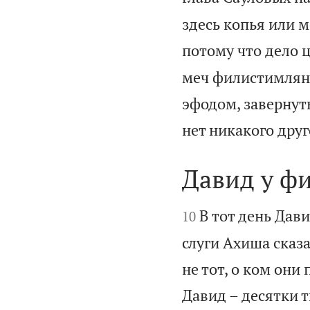
здесь копья или м
потому что дело 
меч филистимляни
эфодом, завернуты
нет никакого друг
Давид у ф


В тот день Дави
10
слуги Ахиша сказа
не тот, о ком они 
Давид – десятки 