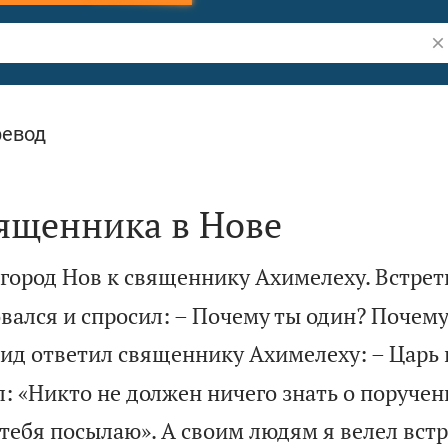
По
ревод
вященника в Нове
город Нов к священнику Ахимелеху. Встрети
вался и спросил: – Почему ты один? Почему
ид ответил священнику Ахимелеху: – Царь
л: «Никто не должен ничего знать о поручен
 тебя посылаю». А своим людям я велел вст