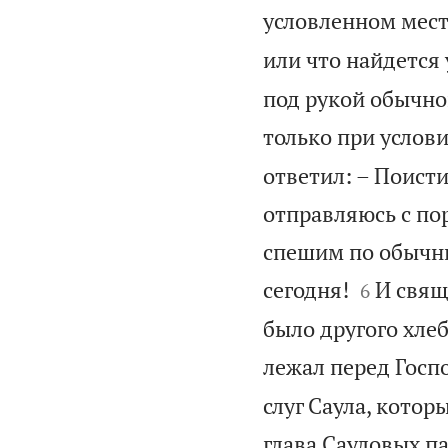
условленном мест
или что найдется 
под рукой обычно
только при услов
ответил: – Поисти
отправляюсь с по
спешим по обычн


сегодня!
И свящ
6
было другого хлеба
лежал перед Госп
слуг Саула, котор
глава Сауловых па