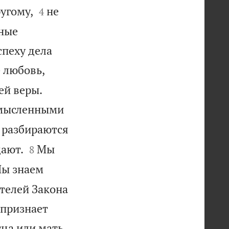


угому,
не
4
чные
спеху дела
 любовь,


ей веры.
ссмысленными
е разбираются


дают.
Мы
8
ы знаем
ителей Закона
 признает
тца или мать,