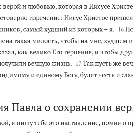
с верой и любовью, которая в Иисусе Христе
стоверно изречение: Иисус Христос пришел 


шников, самый худший из которых – я.
Но
16
лена такая милость, чтобы на мне, худшем и
азал, как велико Его терпение, и чтобы друг


получили вечную жизнь.
Так пусть же ве
17
идимому и единому Богу, будет честь и сла
ия Павла о сохранении ве
ой, я пишу тебе это наставление, помня о п