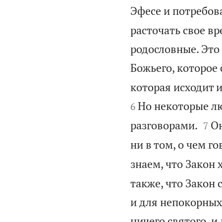
Эфесе и потребов
расточать свое в
родословные. Это 
Божьего, которое 
которая исходит и
Но некоторые лю
6


разговорами.
Он
7
ни в том, о чем г
знаем, что Закон 
также, что Закон 
и для непокорных,
ничего святого, и