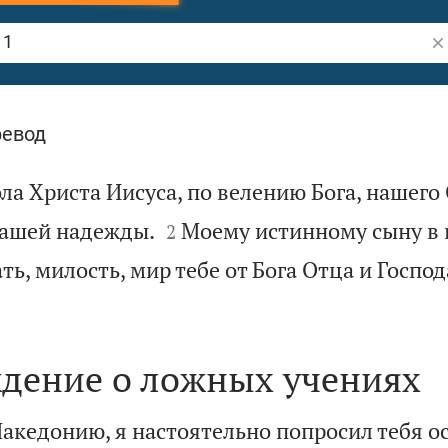
По
ревод
ла Христа Иисуса, по велению Бога, нашего 


нашей надежды.
Моему истинному сыну в 
2
ь, милость, мир тебе от Бога Отца и Госпо
дение о ложных учениях
акедонию, я настоятельно попросил тебя ос