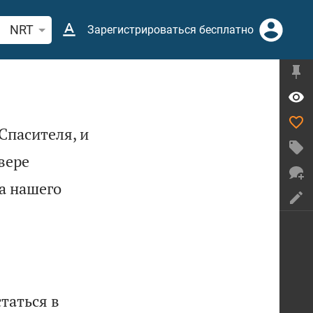
иск по отрывку из Библии или термину
NRT
Зарегистрироваться бесплатно
Спасителя, и
вере
да нашего
таться в