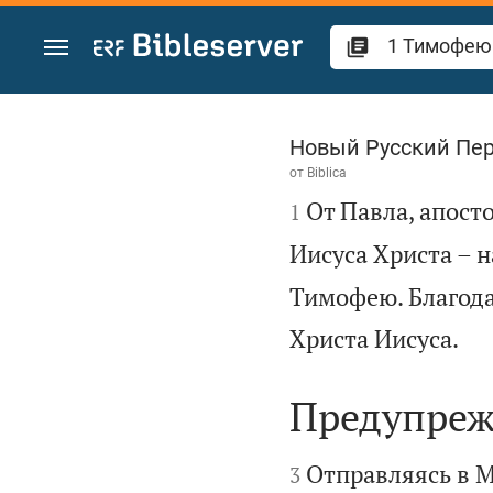
Перейти к содержанию
1 Тимофею 1
Новый Русский Пе
от
Biblica

От Павла, апосто
1
Иисуса Христа – 
Тимофею. Благодат

Христа Иисуса.
Предупреж


Отправляясь в М
3