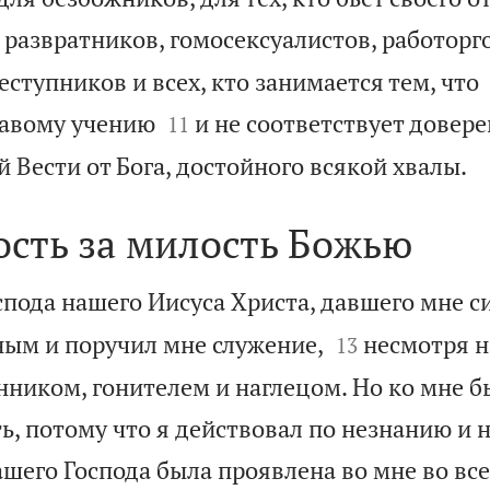
 развратников, гомосексуалистов, работорг
ступников и всех, кто занимается тем, что


равому учению
и не соответствует довер
11

 Вести от Бога, достойного всякой хвалы.
ость за милость Божью
пода нашего Иисуса Христа, давшего мне сил


ным и поручил мне служение,
несмотря на
13
ником, гонителем и наглецом. Но ко мне б
ь, потому что я действовал по незнанию и 
ашего Господа была проявлена во мне во все