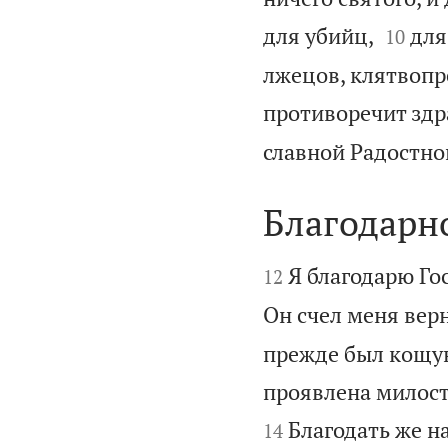


для убийц,
для
10
лжецов, клятвопре
противоречит зд
славной Радостной
Благодарн


Я благодарю Гос
12
Он счел меня вер
прежде был кощун
проявлена милост
Благодать же н
14