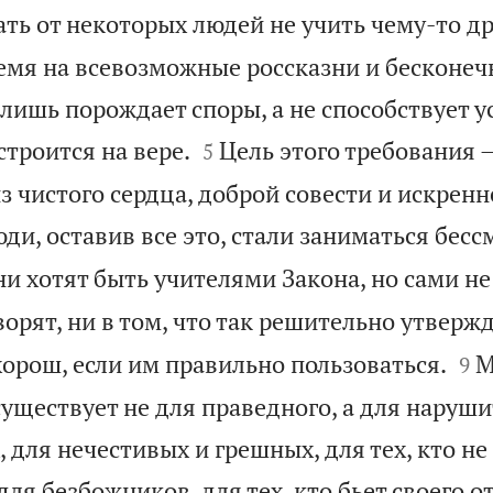
ать от некоторых людей не учить чему-то др
ремя на всевозможные россказни и бесконе
лишь порождает споры, а не способствует у


строится на вере.
Цель этого требования –
5
з чистого сердца, доброй совести и искренн
ди, оставив все это, стали заниматься бе
и хотят быть учителями Закона, но сами н
оворят, ни в том, что так решительно утверж


хорош, если им правильно пользоваться.
М
9
существует не для праведного, а для наруш
 для нечестивых и грешных, для тех, кто не
 для безбожников, для тех, кто бьет своего о