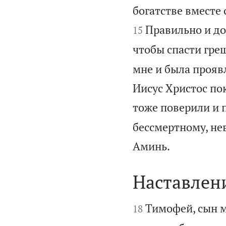
богатстве вместе 
Правильно и до
15
чтобы спасти гре
мне и была прояв
Иисус Христос пок
тоже поверили и 
бессмертному, нев

Аминь.
Наставлен


Тимофей, сын м
18