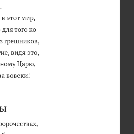


.
в этот мир,
 для того ко
з грешников,
ие, видя это,
чному Царю,
ва вовеки!
ры
ророчествах,