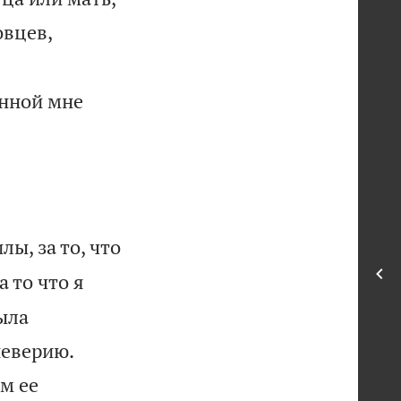
овцев,
енной мне
ы, за то, что
 то что я
ыла


неверию.
м ее