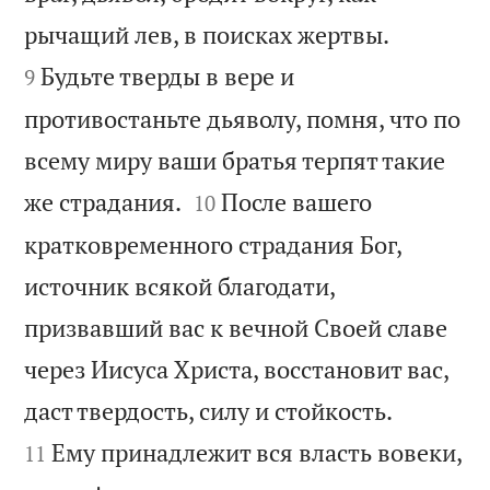


рычащий лев, в поисках жертвы.
Будьте тверды в вере и
9
противостаньте дьяволу, помня, что по
всему миру ваши братья терпят такие


же страдания.
После вашего
10
кратковременного страдания Бог,
источник всякой благодати,
призвавший вас к вечной Своей славе
через Иисуса Христа, восстановит вас,


даст твердость, силу и стойкость.
Ему принадлежит вся власть вовеки,
11