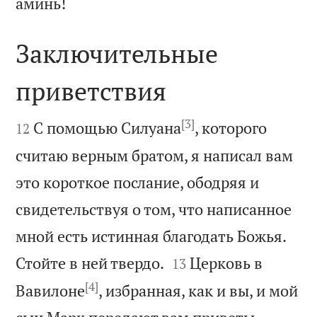

аминь!
Заключительные
приветствия

[3]

С помощью Силуана
, которого
12
считаю верным братом, я написал вам
это короткое послание, ободряя и
свидетельствуя о том, что написанное
мной есть истинная благодать Божья.


Стойте в ней твердо.
Церковь в
13
[4]
Вавилоне
, избранная, как и вы, и мой

