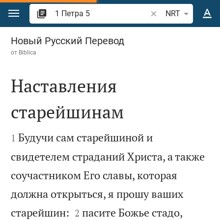
Перейти к содержанию
Поиск по отрывку 
NRT
1 Петра 5
Новый Русский Перевод
от
Biblica
Наставления
старейшинам


Будучи сам старейшиной и
1
свидетелем страданий Христа, а также
соучастником Его славы, которая
должна открыться, я прошу ваших


старейшин:
пасите Божье стадо,
2