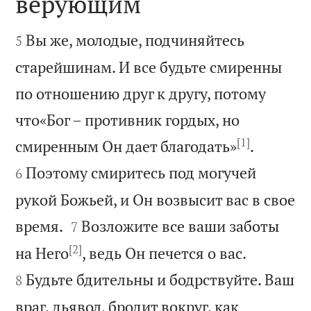
верующим


Вы же, молодые, подчиняйтесь
5
старейшинам. И все будьте смиренны
по отношению друг к другу, потому
что«Бог – противник гордых, но
[1]


смиренным Он дает благодать»
.
Поэтому смиритесь под могучей
6
рукой Божьей, и Он возвысит вас в свое


время.
Возложите все ваши заботы
7
[2]


на Него
, ведь Он печется о вас.
Будьте бдительны и бодрствуйте. Ваш
8
враг, дьявол, бродит вокруг, как