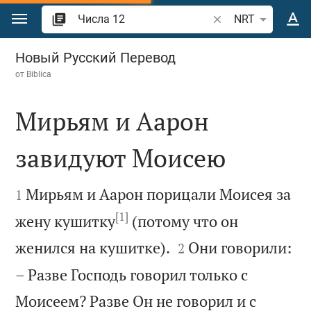
Перейти к содержанию
Поиск по отрывку 
NRT
Числа 12
Новый Русский Перевод
от
Biblica
Мирьям и Аарон
завидуют Моисею


Мирьям и Аарон порицали Моисея за
1
[1]
жену кушитку
(потому что он


женился на кушитке).
Они говорили:
2
– Разве Господь говорил только с
Моисеем? Разве Он не говорил и с