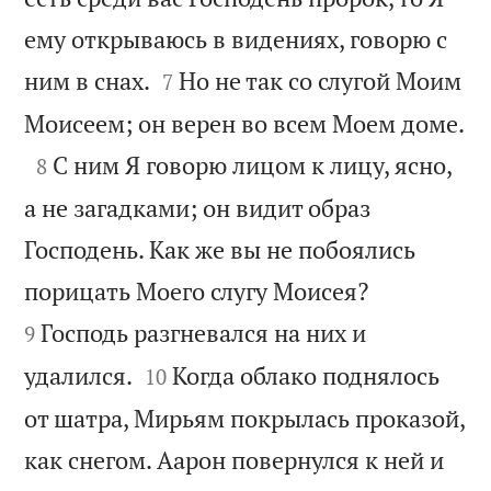
ему открываюсь в видениях, говорю с


ним в снах.
Но не так со слугой Моим
7

Моисеем; он верен во всем Моем доме.

С ним Я говорю лицом к лицу, ясно,
8
а не загадками; он видит образ
Господень. Как же вы не побоялись


порицать Моего слугу Моисея?
Господь разгневался на них и
9


удалился.
Когда облако поднялось
10
от шатра, Мирьям покрылась проказой,
как снегом. Аарон повернулся к ней и