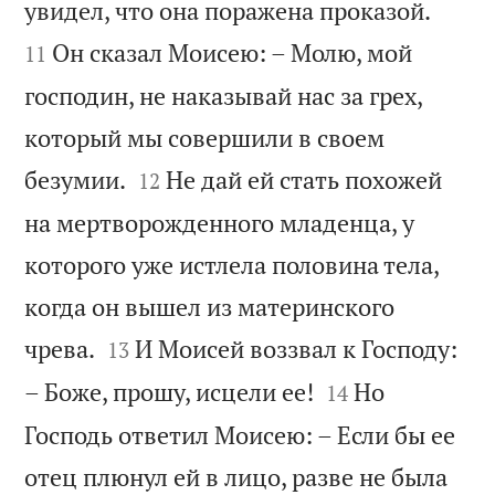


увидел, что она поражена проказой.
Он сказал Моисею: – Молю, мой
11
господин, не наказывай нас за грех,
который мы совершили в своем


безумии.
Не дай ей стать похожей
12
на мертворожденного младенца, у
которого уже истлела половина тела,
когда он вышел из материнского


чрева.
И Моисей воззвал к Господу:
13


– Боже, прошу, исцели ее!
Но
14
Господь ответил Моисею: – Если бы ее
отец плюнул ей в лицо, разве не была