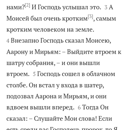
[2]


нами?
И Господь услышал это.
А
3
[3]
Моисей был очень кротким
, самым


кротким человеком на земле.
Внезапно Господь сказал Моисею,
4
Аарону и Мирьям: – Выйдите втроем к
шатру собрания, – и они вышли


втроем.
Господь сошел в облачном
5
столбе. Он встал у входа в шатер,
подозвал Аарона и Мирьям, и они


вдвоем вышли вперед.
Тогда Он
6
сказал: – Слушайте Мои слова! Если
есть среди вас Господень пророк, то Я