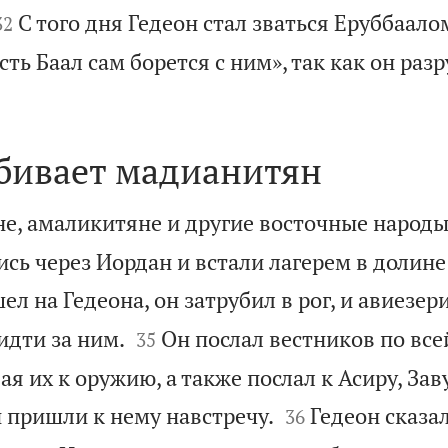


С того дня Гедеон стал зваться Еруббаало
32
сть Баал сам борется с ним», так как он ра
збивает мадианитян
е, амаликитяне и другие восточные народ
сь через Иордан и встали лагерем в долине
ел на Гедеона, он затрубил в рог, и авиезер


идти за ним.
Он послал вестников по все
35
я их к оружию, а также послал к Асиру, Зав


 пришли к нему навстречу.
Гедеон сказал
36