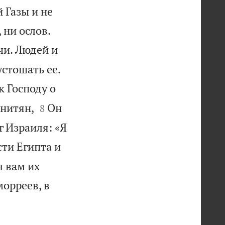
 Газы и не


 ни ослов.
чи. Людей и


устошать ее.
к Господу о


анитян,
Он
8
г Израиля: «Я
сти Египта и
л вам их
морреев, в