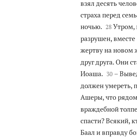
взял десять челове
страха перед семь


ночью.
Утром, 
28
разрушен, вместе 
жертву на новом 
друг друга. Они с


Иоаша.
– Выве
30
должен умереть, 
Ашеры, что рядом
враждебной толпе:
спасти? Всякий, к
Баал и вправду бо