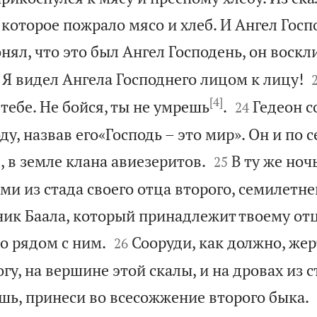
которое пожрало мясо и хлеб. И Ангел Госп
нял, что это был Ангел Господень, он воскл
 Я видел Ангела Господнего лицом к лицу!
[4]


 тебе. Не бойся, ты не умрешь
.
Гедеон с
24
у, назвав его«Господь – это мир». Он и по


, в земле клана авиезеритов.
В ту же ноч
25
ьми из стада своего отца второго, семилетне
ик Баала, который принадлежит твоему отцу


то рядом с ним.
Сооруди, как должно, же
26
огу, на вершине этой скалы, и на дровах из 
шь, принеси во всесожжение второго быка.