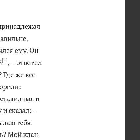
 принадлежал
давильне,
ился ему, Он
[1]
й
, – ответил
? Где же все
ворили:
оставил нас и
 и сказал: –


ылаю тебя.
ль? Мой клан