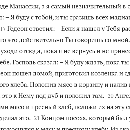
оде Манассии, а я самый незначительный в 
: – Я буду с тобой, и ты сразишь всех мадиа


Гедеон ответил: – Если я нашел у Тебя р
17
что это действительно Ты говоришь со мной.
уходи отсюда, пока я не вернусь и не принес
бе. Господь сказал: – Я буду ждать, пока ты
еон пошел домой, приготовил козленка и с
го хлеба. Положив мясо в корзину и налив 


 это к Нему под дуб и положил там.
Анге
20
ьми мясо и пресный хлеб, положи их на эту 


сделал это.
Концом посоха, который был у
21
рикоснулся к мясу и пресному хлебу. Из ск