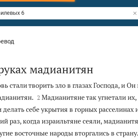
По
х 6
ревод
 руках мадианитян
ь стали творить зло в глазах Господа, и Он 


адианитян.
Мадианитяне так угнетали их,
2
 делать себе укрытия в горных расселинах 
ий раз, когда израильтяне сеяли, мадианитя
угие восточные народы вторгались в страну