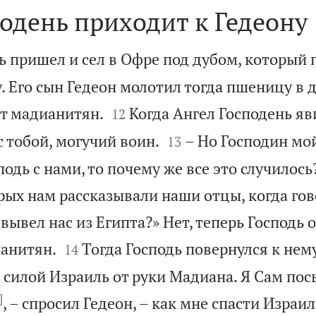
одень приходит к Гедеону
ь пришел и сел в Офре под дубом, который
. Его сын Гедеон молотил тогда пшеницу в 


от мадианитян.
Когда Ангел Господень яв
12


с тобой, могучий воин.
– Но Господин мо
13
подь с нами, то почему же все это случилось
орых нам рассказывали наши отцы, когда го
 вывел нас из Египта?» Нет, теперь Господь 


ианитян.
Тогда Господь повернулся к нему
14
 силой Израиль от руки Мадиана. Я Сам пос
]
, – спросил Гедеон, – как мне спасти Израи