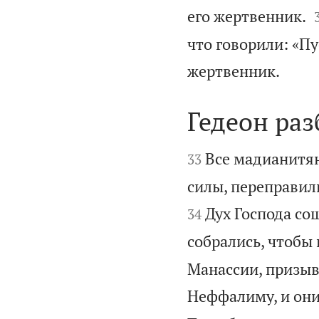
его жертвенник.
что говорили: «Пу

жертвенник.
Гедеон ра


Все мадианитян
33
силы, переправили
Дух Господа сош
34
собрались, чтобы 
Манассии, призыва
Неффалиму, и они