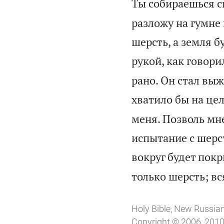
Ты собираешься с
разложу на гумне
шерсть, а земля б
рукой, как говори
рано. Он стал выж
хватило бы на це
меня. Позволь мн
испытание с шерст
вокруг будет покр
только шерсть; вс
Holy Bible, New Russia
Copyright © 2006, 2010,