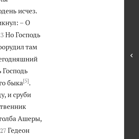


одень исчез.
икнул: – О


Но Господь
23
оорудил там
 сегодняшний
ь Господь
[5]
го быка
.
, и сруби
ртвенник
столба Ашеры,


Гедеон
27