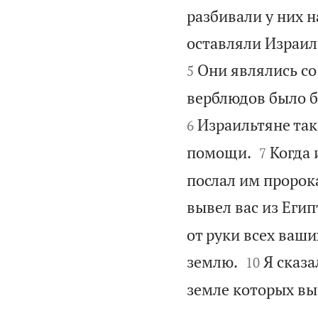
разбивали у них н
оставляли Израилю
Они являлись со
5
верблюдов было бе
Израильтяне так
6


помощи.
Когда 
7
послал им пророка
вывел вас из Егип
от руки всех ваши


землю.
Я сказа
10
земле которых вы