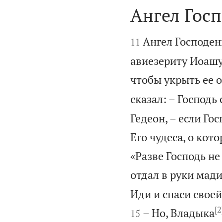
Ангел Госп


Ангел Господен
11
авиезериту Иоашу
чтобы укрыть ее 
сказал: – Господь 
Гедеон, – если Гос
Его чудеса, о кот
«Разве Господь не
отдал в руки мад
Иди и спаси своей
[2
– Но, Владыка
15