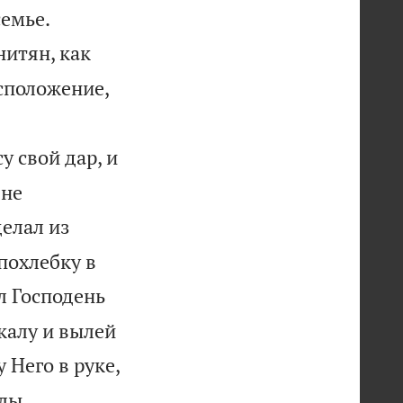


семье.
нитян, как
асположение,


у свой дар, и
 не
делал из
похлебку в
л Господень
скалу и вылей
 Него в руке,
алы