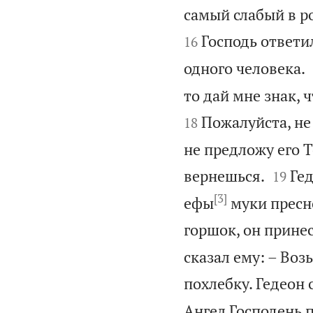
самый слабый в р
Господь ответил
16
одного человека.
то дай мне знак, 
Пожалуйста, не 
18
не предложу его Те


вернешься.
Гед
19
[3]
ефы
муки пресно
горшок, он принес
сказал ему: – Воз
похлебку. Гедеон 
Ангел Господень п