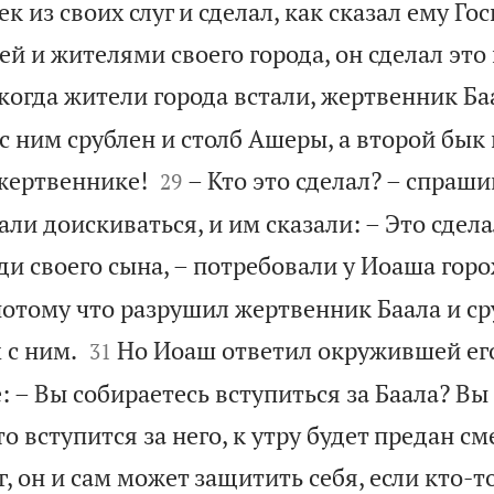
к из своих слуг и сделал, как сказал ему Гос
ей и жителями своего города, он сделал это 
когда жители города встали, жертвенник Ба
с ним срублен и столб Ашеры, а второй бык


жертвеннике!
– Кто это сделал? – спраш
29
тали доискиваться, и им сказали: – Это сдела
ди своего сына, – потребовали у Иоаша горо
потому что разрушил жертвенник Баала и ср


 с ним.
Но Иоаш ответил окружившей ег
31
 – Вы собираетесь вступиться за Баала? Вы 
то вступится за него, к утру будет предан см
г, он и сам может защитить себя, если кто-т