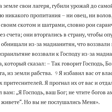
а земле свои лагеря, губили урожай до самой
 никакого пропитания – ни овец, ни волов,
 своим скотом и шатрами, словно рои саран
з счета; они вторгались в страну, чтобы оп
 обнищали из-за мадианитян, что воззвали 
израильтяне воззвали к Господу из-за мади
, который сказал: – Так говорит Господь, Бо


та, из земли рабства.
Я избавил вас от вла
9
х притеснителей. Я прогнал их от вас и отда
л вам: „Я Господь, ваш Бог; не чтите богов а

 живете“. Но вы не послушались Меня».