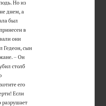
подь. Но из
не днем, а
ала был
 принесен в
ивали они
л Гедеон, сын
жане. – Он
убил столб
о
хотите его
ерти! Если
о разрушает