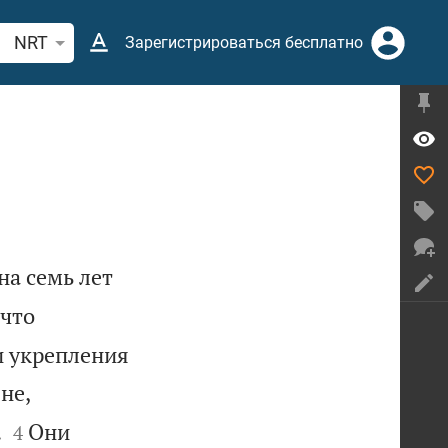
иск по отрывку из Библии или термину
NRT
Зарегистрироваться бесплатно
на семь лет
 что
и укрепления
не,


.
Они
4