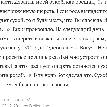


пасти Израиль моей рукой, как обещал,
т
37
 настриженную шерсть. Если роса выпадет т
удет сухой, то я буду знать, что Ты спасешь


л.
Так и произошло. На следующий день 
38
имать шерсть и выжал из нее столько росы, 


лую чашу.
Тогда Гедеон сказал Богу: – Не 
39
е просить еще лишь раз. Дай мне устроить 
ью. На этот раз пусть шерсть останется сух


ыта росой.
В ту ночь Бог сделал это. Сухо
40

я земля была покрыта росой.
n Translation TM
 2012, 2014 by Biblica, Inc.