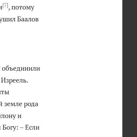
[7]
м
, потому
зрушил Баалов
ы объединили


 Изреель.
иты
й земле рода
улону и
 Богу: – Если