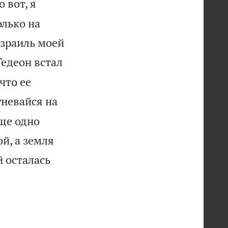
о вот, я
олько на
 Израиль моей
Гедеон встал
что ее
гневайся на
еще одно
ой, а земля
й осталась