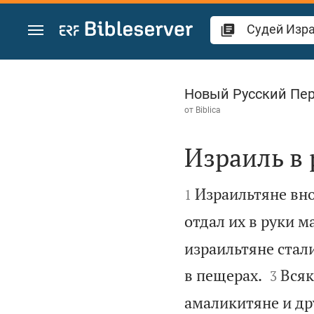
Перейти к содержанию
Судей Израилевы
Новый Русский Пе
от
Biblica
Израиль в


Израильтяне внов
1
отдал их в руки м
израильтяне стали


в пещерах.
Всяк
3
амаликитяне и др