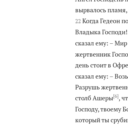
вырвалось пламя, 
Когда Гедеон по
22
Владыка Господи!
сказал ему: – Мир
жертвенник Господ
день стоит в Офре
сказал ему: – Воз
Разрушь жертвенн
[6]
столб Ашеры
, ч
Господу, твоему Б
который ты сруби