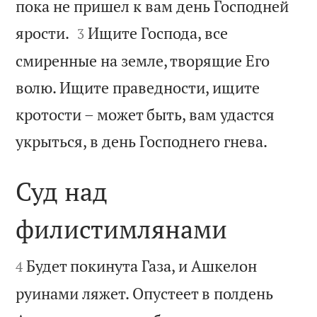
пока не пришел к вам день Господней


ярости.
Ищите Господа, все
3
смиренные на земле, творящие Его
волю. Ищите праведности, ищите
кротости – может быть, вам удастся

укрыться, в день Господнего гнева.
Суд над
филистимлянами


Будет покинута Газа, и Ашкелон
4
руинами ляжет. Опустеет в полдень