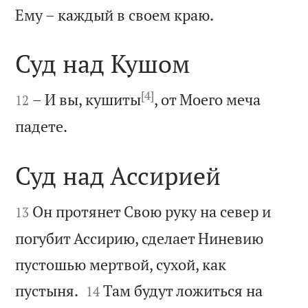

Ему – каждый в своем краю.
Суд над Кушом

[4]

– И вы, кушиты
, от Моего меча
12

падете.
Суд над Ассирией


Он протянет Свою руку на север и
13
погубит Ассирию, сделает Ниневию
пустошью мертвой, сухой, как


пустыня.
Там будут ложиться на
14