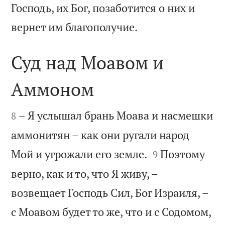
Господь, их Бог, позаботится о них и

вернет им благополучие.
Суд над Моавом и
Аммоном


– Я услышал брань Моава и насмешки
8
аммонитян – как они ругали народ


Мой и угрожали его земле.
Поэтому
9
верно, как и то, что Я живу, –
возвещает Господь Сил, Бог Израиля, –
с Моавом будет то же, что и с Содомом,