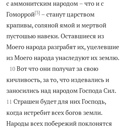
с аммонитским народом – что и с
[3]
Гоморрой
– станут царством
крапивы, соляной ямой и мертвой
пустошью навеки. Оставшиеся из
Моего народа разграбят их, уцелевшие

из Моего народа унаследуют их землю.

Вот что они получат за свою
10
кичливость, за то, что издевались и


заносились над народом Господа Сил.
Страшен будет для них Господь,
11
когда истребит всех богов земли.
Народы всех побережий поклонятся