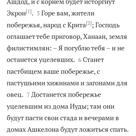
Ашдод, и с корнем будет исторгнут
[1]


Экрон
.
Горе вам, жители
5
[2]
побережья, народ с Крита
; Господь
оглашает тебе приговор, Ханаан, земля
филистимлян: – Я погублю тебя – и не


останется уцелевших.
Станет
6
пастбищем ваше побережье, с
пастушьими хижинами и загонами для


овец.
Достанется побережье
7
уцелевшим из дома Иуды; там они
будут пасти свои стада и вечерами в
домах Ашкелона будут ложиться спать.