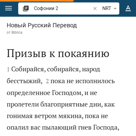
Перейти к содержанию
Поиск по отрывку 
NRT
Софонии 2
Новый Русский Перевод
от
Biblica
Призыв к покаянию


Собирайся, собирайся, народ
1


бесстыжий,
пока не исполнилось
2
определенное Господом, и не
пролетели благоприятные дни, как
гонимая ветром мякина, пока не
опалил вас пылающий гнев Господа,