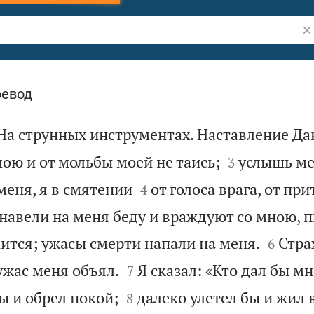
По
ревод
На струнных инструментах. Наставление Да


ою и от мольбы моей не таись;
услышь ме
3


меня, я в смятении
от голоса врага, от пр
4
 навели на меня беду и враждуют со мною, 


ится; ужасы смерти напали на меня.
Стра
6


ужас меня объял.
Я сказал: «Кто дал бы м
7


бы и обрел покой;
далеко улетел бы и жил 
8