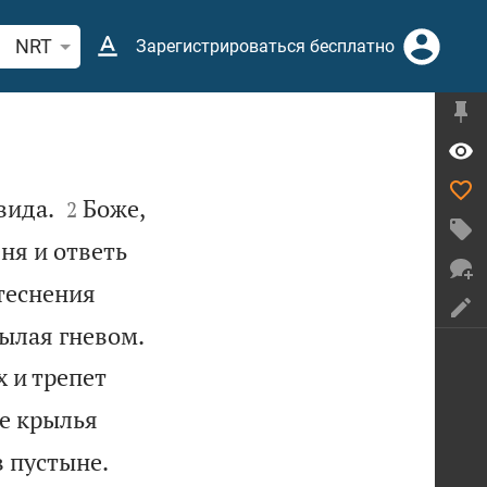
иск по отрывку из Библии или термину
NRT
Зарегистрироваться бесплатно


вида.
Боже,
2
ня и ответь
итеснения

пылая гневом.
х и трепет
не крылья
в пустыне.