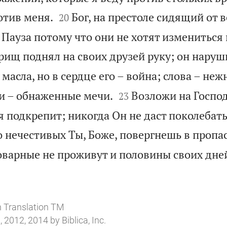


отив меня.
Бог, на престоле сидящий от 
20
 Пауза потому что они не хотят измениться 
рищ поднял на своих друзей руку; он наруш
 масла, но в сердце его – война; слова – неж


ни – обнаженные мечи.
Возложи на Госпо
23
бя подкрепит; никогда Он не даст поколебат
 нечестивых Ты, Боже, повергнешь в пропас
варные не проживут и половины своих дней.
n Translation TM
 2012, 2014 by Biblica, Inc.