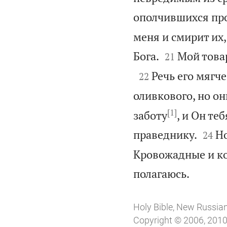
ополчившихся пр
меня и смирит их,


Бога.
Мой това
21

Речь его мягче
22
оливкового, но о
[1]
заботу
, и Он те


праведнику.
Но
24
Кровожадные и ко

полагаюсь.
Holy Bible, New Russia
Copyright © 2006, 2010,