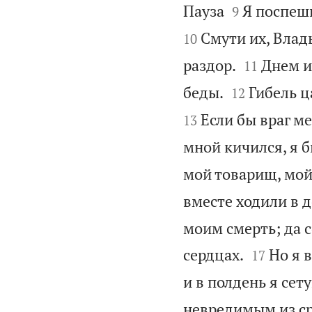


Пауза
Я поспеши
9
Смути их, Влады
10


раздор.
Днем и
11


беды.
Гибель ц
12
Если бы враг м
13
мной кичился, я б
мой товарищ, мой
вместе ходили в 
моим смерть; да с


сердцах.
Но я в
17
и в полдень я сет
невредимым из ср