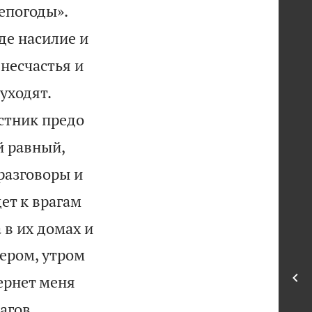


епогоды».
оде насилие и
 несчастья и


 уходят.
истник предо
й равный,
разговоры и
ет к врагам
 в их домах и
ером, утром
ернет меня
агов,