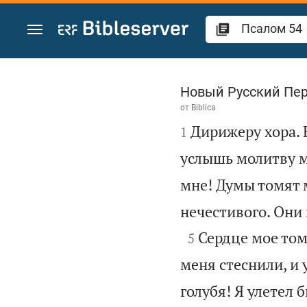
Перейти к содержанию
Псалом 54
Новый Русский Пе
от
Biblica

Дирижеру хора. 
1
услышь молитву м
мне! Думы томят 
нечестивого. Они

Сердце мое том
5
меня стеснили, и 
голубя! Я улетел 