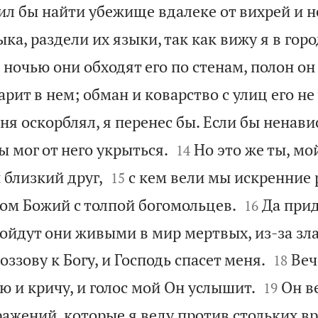
л бы найти убежище вдалеке от вихрей и н
ка, раздели их языки, так как вижу я в гор
 ночью они обходят его по стенам, полон он
арит в нем; обман и коварство с улиц его не
еня оскорблял, я перенес бы. Если бы ненав


ы мог от него укрыться.
Но это же ты, мо
14


 близкий друг,
с кем вели мы искренние 
15


дом Божий с толпой богомольцев.
Да прид
16
ойдут они живыми в мир мертвых, из-за зла


оззову к Богу, и Господь спасет меня.
Веч
18


ую и кричу, и голос мой Он услышит.
Он в
19
ажений, которые я веду против стольких вр