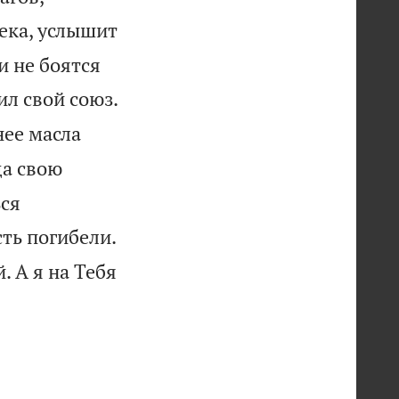
века, услышит
и не боятся

ил свой союз.
нее масла
да свою
ься
ть погибели.
 А я на Тебя