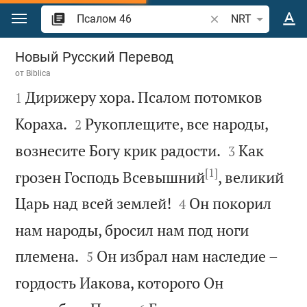
Перейти к содержанию
Поиск по отрывку 
NRT
Псалом 46
Новый Русский Перевод
от
Biblica

Дирижеру хора. Псалом потомков
1


Кораха.
Рукоплещите, все народы,
2


вознесите Богу крик радости.
Как
3
[1]
грозен Господь Всевышний
, великий


Царь над всей землей!
Он покорил
4
нам народы, бросил нам под ноги


племена.
Он избрал нам наследие –
5
гордость Иакова, которого Он