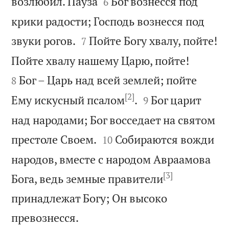


возлюбил. Пауза
Бог вознесся под
6
крики радости; Господь вознесся под


звуки рогов.
Пойте Богу хвалу, пойте!
7


Пойте хвалу нашему Царю, пойте!
Бог – Царь над всей землей; пойте
8
[2]


Ему искусный псалом
.
Бог царит
9
над народами; Бог восседает на святом


престоле Своем.
Собираются вожди
10
народов, вместе с народом Авраамова
[3]
Бога, ведь земные правители
принадлежат Богу; Он высоко

превознесся.