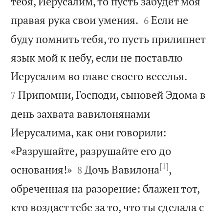
тебя, Иерусалим, то пусть забудет моя


правая рука свои умения.
Если не
6
буду помнить тебя, то пусть прилипнет
язык мой к небу, если не поставлю


Иерусалим во главе своего веселья.
Припомни, Господи, сыновей Эдома в
7
день захвата вавилонянами
Иерусалима, как они говорили:
«Разрушайте, разрушайте его до
[1]


основания!»
Дочь Вавилона
,
8
обреченная на разорение: блажен тот,
кто воздаст тебе за то, что ты сделала с