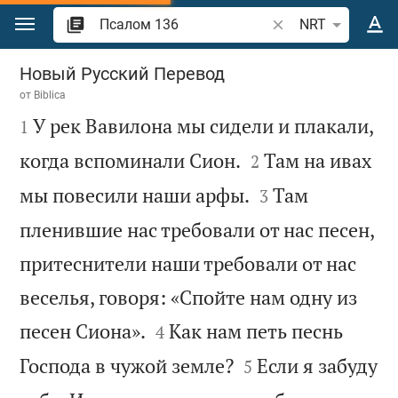
Перейти к содержанию
Поиск по отрывку 
NRT
Псалом 136
Новый Русский Перевод
от
Biblica

У рек Вавилона мы сидели и плакали,
1


когда вспоминали Сион.
Там на ивах
2


мы повесили наши арфы.
Там
3
пленившие нас требовали от нас песен,
притеснители наши требовали от нас
веселья, говоря: «Спойте нам одну из


песен Сиона».
Как нам петь песнь
4


Господа в чужой земле?
Если я забуду
5