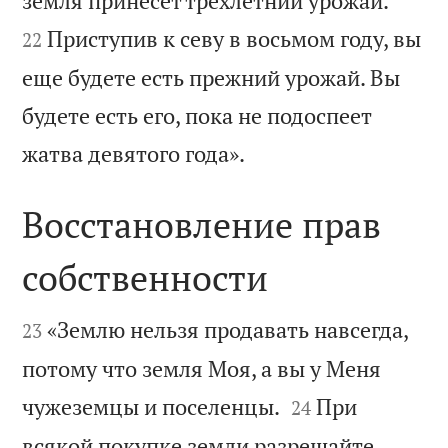
земля принесет трехлетний урожай.
Приступив к севу в восьмом году, вы
22
еще будете есть прежний урожай. Вы
будете есть его, пока не подоспеет

жатва девятого года».
Восстановление прав
собственности


«Землю нельзя продавать навсегда,
23
потому что земля Моя, а вы у Меня


чужеземцы и поселенцы.
При
24
всякой покупке земли разрешайте