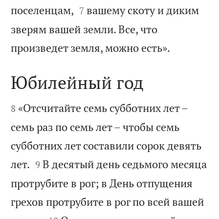


поселенцам,
вашему скоту и диким
7
зверям вашей земли. Все, что

произведет земля, можно есть».
Юбилейный год


«Отсчитайте семь субботних лет –
8
семь раз по семь лет – чтобы семь
субботних лет составили сорок девять


лет.
В десятый день седьмого месяца
9
протрубите в рог; в День отпущения
грехов протрубите в рог по всей вашей