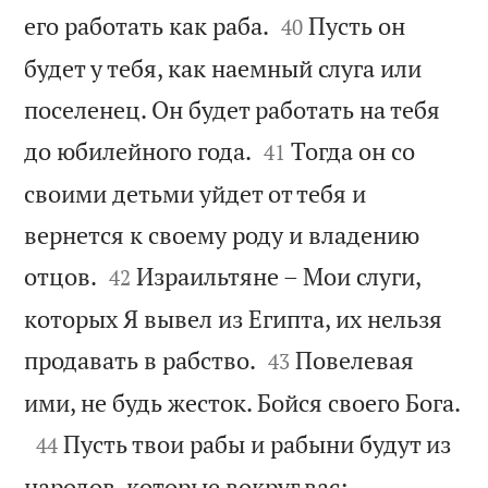


его работать как раба.
Пусть он
40
будет у тебя, как наемный слуга или
поселенец. Он будет работать на тебя


до юбилейного года.
Тогда он со
41
своими детьми уйдет от тебя и
вернется к своему роду и владению


отцов.
Израильтяне – Мои слуги,
42
которых Я вывел из Египта, их нельзя


продавать в рабство.
Повелевая
43

ими, не будь жесток. Бойся своего Бога.

Пусть твои рабы и рабыни будут из
44
народов, которые вокруг вас;