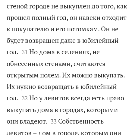
стеной городе не выкуплен до того, как
прошел полный год, он навеки отходит
к покупателю и его потомкам. Он не
будет возвращен даже в юбилейный


год.
Но дома в селениях, не
31
обнесенных стенами, считаются
открытым полем. Их можно выкупать.
Их нужно возвращать в юбилейный


год.
Но у левитов всегда есть право
32
выкупать дома в городах, которыми


они владеют.
Собственность
33
левитов – дом в городе, которым они