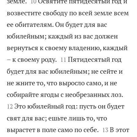


земле.
Освятите пятидесятый год и
10
возвестите свободу по всей земле всем
ее обитателям. Он будет для вас
юбилейным; каждый из вас должен
вернуться к своему владению, каждый


– к своему роду.
Пятидесятый год
11
будет для вас юбилейным; не сейте и
не жните то, что выросло само, и не


собирайте ягоды с необрезанных лоз.
Это юбилейный год: пусть он будет
12
свят для вас; ешьте лишь то, что


вырастет в поле само по себе.
В этот
13