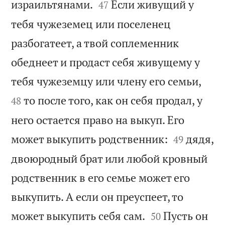


израильтянами.
Если живущий у
47
тебя чужеземец или поселенец
разбогатеет, а твой соплеменник
обеднеет и продаст себя живущему у


тебя чужеземцу или члену его семьи,
то после того, как он себя продал, у
48
него остается право на выкуп. Его


может выкупить родственник:
дядя,
49
двоюродный брат или любой кровный
родственник в его семье может его
выкупить. А если он преуспеет, то


может выкупить себя сам.
Пусть он
50