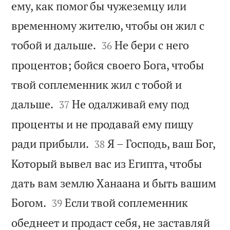
ему, как помог бы чужеземцу или
временному жителю, чтобы он жил с


тобой и дальше.
Не бери с него
36
процентов; бойся своего Бога, чтобы
твой соплеменник жил с тобой и


дальше.
Не одалживай ему под
37
проценты и не продавай ему пищу


ради прибыли.
Я – Господь, ваш Бог,
38
Который вывел вас из Египта, чтобы
дать вам землю Ханаана и быть вашим


Богом.
Если твой соплеменник
39
обеднеет и продаст себя, не заставляй