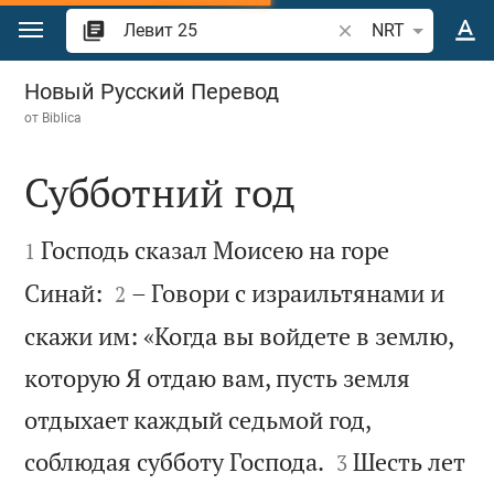
Перейти к содержанию
Поиск по отрывку 
NRT
Левит 25
Новый Русский Перевод
от
Biblica
Субботний год


Господь сказал Моисею на горе
1


Синай:
– Говори с израильтянами и
2
скажи им: «Когда вы войдете в землю,
которую Я отдаю вам, пусть земля
отдыхает каждый седьмой год,


соблюдая субботу Господа.
Шесть лет
3