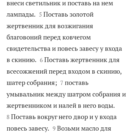
внеси светильник и поставь на нем


лампады.
Поставь золотой
5
жертвенник для возжигания
благовоний перед ковчегом
свидетельства и повесь завесу у входа


в скинию.
Поставь жертвенник для
6
всесожжений перед входом в скинию,


шатер собрания;
поставь
7
умывальник между шатром собрания и


жертвенником и налей в него воды.
Поставь вокруг него двор и у входа
8


повесь завесу.
Возьми масло для
9