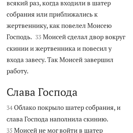
всякий раз, когда входили в шатер
собрания или приближались к
жертвеннику, как повелел Моисею


Господь.
Моисей сделал двор вокруг
33
скинии и жертвенника и повесил у
входа завесу. Так Моисей завершил

работу.
Слава Господа


Облако покрыло шатер собрания, и
34


слава Господа наполнила скинию.
Моисей не мог войти в шатер
35