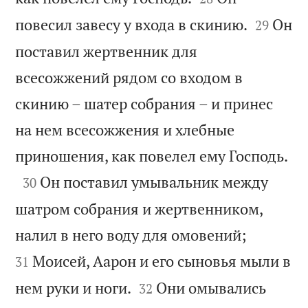


повесил завесу у входа в скинию.
Он
29
поставил жертвенник для
всесожжений рядом со входом в
скинию – шатер собрания – и принес
на нем всесожжения и хлебные

приношения, как повелел ему Господь.

Он поставил умывальник между
30
шатром собрания и жертвенником,


налил в него воду для омовений;
Моисей, Аарон и его сыновья мыли в
31


нем руки и ноги.
Они омывались
32