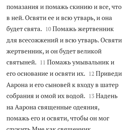
помазания и помажь скинию и все, что
в ней. Освяти ее и всю утварь, и она


будет свята.
Помажь жертвенник
10
для всесожжений и всю утварь. Освяти
жертвенник, и он будет великой


святыней.
Помажь умывальник и
11


его основание и освяти их.
Приведи
12
Аарона и его сыновей к входу в шатер


собрания и омой их водой.
Надень
13
на Аарона священные одеяния,
помажь его и освяти, чтобы он мог


служить Мне как священник.