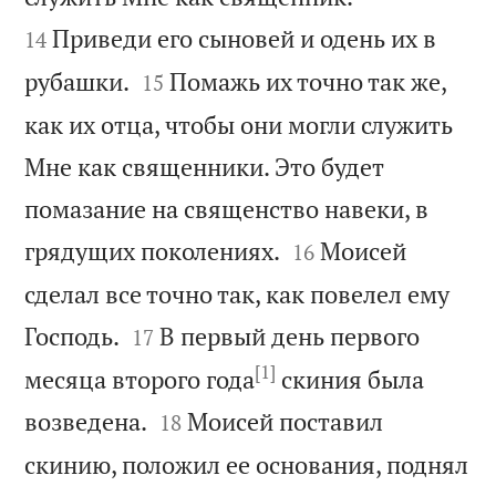
Приведи его сыновей и одень их в
14


рубашки.
Помажь их точно так же,
15
как их отца, чтобы они могли служить
Мне как священники. Это будет
помазание на священство навеки, в


грядущих поколениях.
Моисей
16
сделал все точно так, как повелел ему


Господь.
В первый день первого
17
[1]
месяца второго года
скиния была


возведена.
Моисей поставил
18
скинию, положил ее основания, поднял