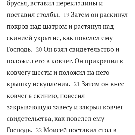
брусья, вставил перекладины и


поставил столбы.
Затем он раскинул
19
покров над шатром и растянул над
скинией укрытие, как повелел ему


Господь.
Он взял свидетельство и
20
положил его в ковчег. Он прикрепил к
ковчегу шесты и положил на него


крышку искупления.
Затем он внес
21
ковчег в скинию, повесил
закрывающую завесу и закрыл ковчег
свидетельства, как повелел ему


Господь.
Моисей поставил стол в
22