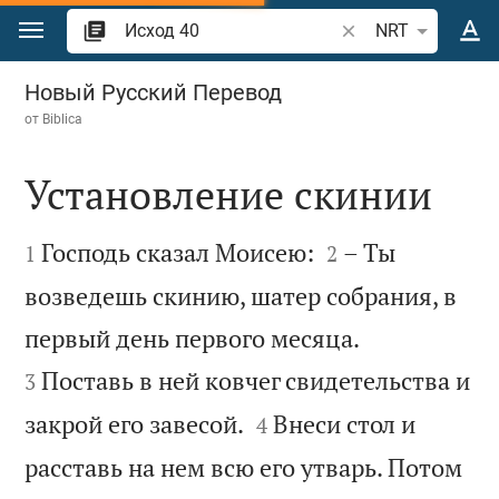
Перейти к содержанию
Поиск по отрывку 
NRT
Исход 40
Новый Русский Перевод
от
Biblica
Установление скинии




Господь сказал Моисею:
– Ты
1
2
возведешь скинию, шатер собрания, в


первый день первого месяца.
Поставь в ней ковчег свидетельства и
3


закрой его завесой.
Внеси стол и
4
расставь на нем всю его утварь. Потом