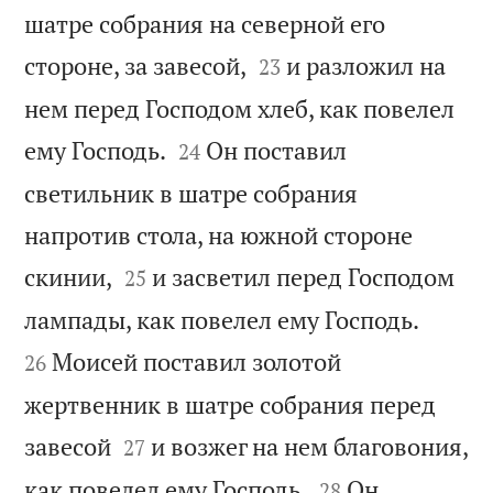
шатре собрания на северной его


стороне, за завесой,
и разложил на
23
нем перед Господом хлеб, как повелел


ему Господь.
Он поставил
24
светильник в шатре собрания
напротив стола, на южной стороне


скинии,
и засветил перед Господом
25


лампады, как повелел ему Господь.
Моисей поставил золотой
26
жертвенник в шатре собрания перед


завесой
и возжег на нем благовония,
27


как повелел ему Господь.
Он
28