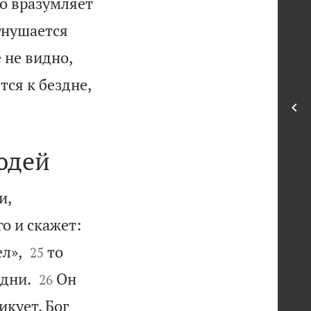
го вразумляет
 гнушается
 не видно,
ся к бездне,
юдей
и,
о и скажет:


ел»,
то
25


 дни.
Он
26
икует. Бог