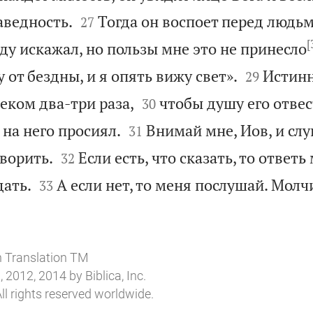


аведность.
Тогда он воспоет перед людьм
27
[
ду искажал, но пользы мне это не принесло


от бездны, и я опять вижу свет».
Истинн
29


веком два-три раза,
чтобы душу его отвес
30


на него просиял.
Внимай мне, Иов, и сл
31


оворить.
Если есть, что сказать, то ответь
32


дать.
А если нет, то меня послушай. Молчи
33
n Translation TM
 2012, 2014 by Biblica, Inc.
ll rights reserved worldwide.