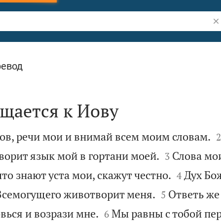
По
ревод
щается к Иову

ов, речи мои и внимай всем моим словам.
2


ворит язык мой в гортани моей.
Слова мои
3


что знают уста мои, скажут честно.
Дух Бо
4


Всемогущего животворит меня.
Ответь же
5


вься и возрази мне.
Мы равны с тобой пер
6