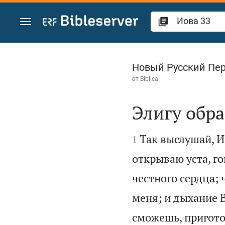
Перейти к содержанию
Иова 33
Новый Русский Пе
от
Biblica
Элигу обра


Так выслушай, И
1
открываю уста, го
честного сердца; 
меня; и дыхание 
сможешь, пригото