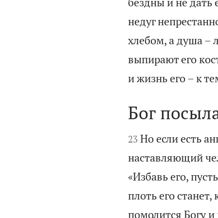
бездны и не дать
недуг непрестанно
хлебом, а душа –
выпирают его кос
и жизнь его – к те
Бог посыла


Но если есть ан
23
наставляющий чел
«Избавь его, пусть
плоть его станет,
помолится Богу и 