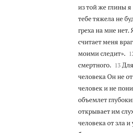
из той же глины я 
тебе тяжела не бу
греха на мне нет.
считает меня вра

моими следит».
1


смертного.
Для
13
человека Он не о
человек и не пони
объемлет глубокий
открывает им слу
человека от зла и 