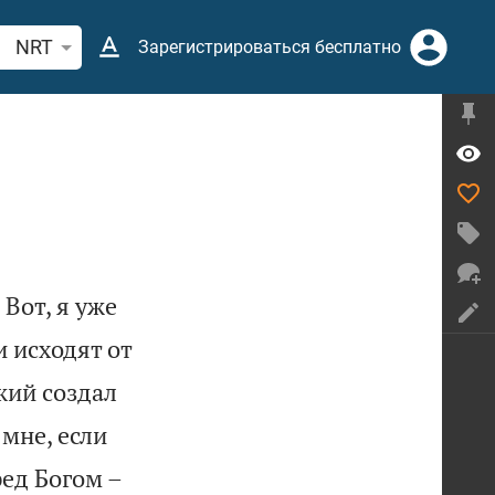
иск по отрывку из Библии или термину
NRT
Зарегистрироваться бесплатно

Вот, я уже
 исходят от
жий создал
 мне, если
ед Богом –