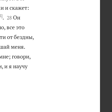
и и скажет:
3]


.
Он
28
о, все это
ти от бездны,
ушай меня.
 мне; говори,
, и я научу