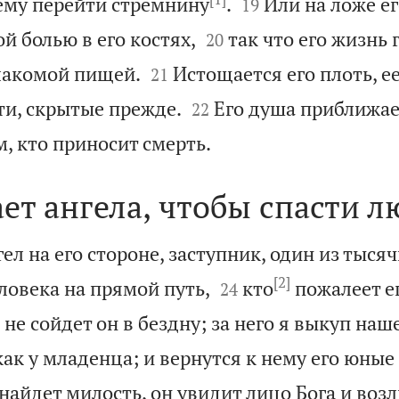


 ему перейти стремнину
.
Или на ложе е
19


й болью в его костях,
так что его жизнь
20


 лакомой пищей.
Истощается его плоть, ее
21


ти, скрытые прежде.
Его душа приближает
22

м, кто приносит смерть.
ет ангела, чтобы спасти л
гел на его стороне, заступник, один из тысяч
[2]


овека на прямой путь,
кто
пожалеет ег
24
 не сойдет он в бездну; за него я выкуп наш
 как у младенца; и вернутся к нему его юные
найдет милость, он увидит лицо Бога и возл