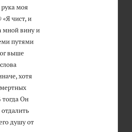
 рука моя


«Я чист, и
9
а мной вину и
семи путями
Бог выше
 слова
иначе, хотя
 смертных

тогда Он
6
 отдалить
его душу от