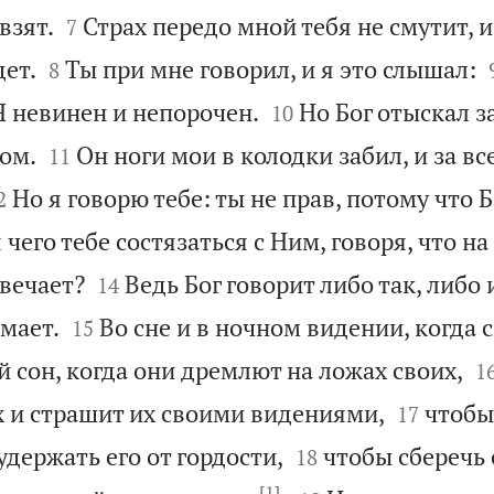


взят.
Страх передо мной тебя не смутит, и
7


дет.
Ты при мне говорил, и я это слышал:
8


 Я невинен и непорочен.
Но Бог отыскал з
10


гом.
Он ноги мои в колодки забил, и за в
11

Но я говорю тебе: ты не прав, потому что 
2
 чего тебе состязаться с Ним, говоря, что на


твечает?
Ведь Бог говорит либо так, либо 
14


мает.
Во сне и в ночном видении, когда
15

 сон, когда они дремлют на ложах своих,
1


х и страшит их своими видениями,
чтобы
17


удержать его от гордости,
чтобы сберечь 
18
[1]