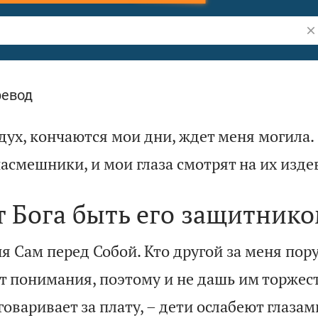
По
ревод
ух, кончаются мои дни, ждет меня могила.
асмешники, и мои глаза смотрят на их изде
т Бога быть его защитник
ня Сам перед Собой. Кто другой за меня пор
от понимания, поэтому и не дашь им торжес
говаривает за плату, – дети ослабеют глазам