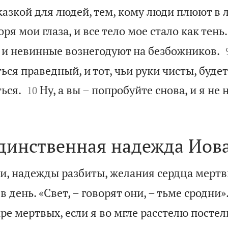
казкой для людей, тем, кому люди плюют в 
ря мои глаза, и все тело мое стало как тень.
 и невинные вознегодуют на безбожников.
ься праведный, и тот, чьи руки чисты, буде


ься.
Ну, а вы – попробуйте снова, и я не
10
единственная надежда Иов
, надежды разбиты, желания сердца мертв
 день. «Свет, – говорят они, – тьме сродни»
ре мертвых, если я во мгле расстелю постел