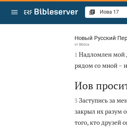
Перейти к содержанию
Иова 17
Новый Русский Пе
от
Biblica

Надломлен мой д
1
рядом со мной – н
Иов проси


Заступись за ме
3
закрыл их разум 
того, кто друзей о