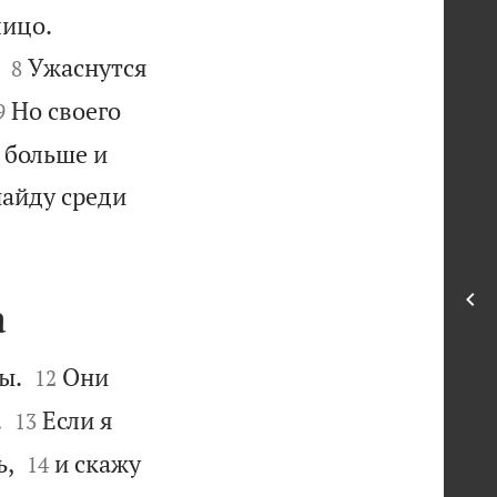


лицо.


Ужаснутся
8


Но своего
9
т больше и
 найду среди
а


ы.
Они
12


.
Если я
13


ь,
и скажу
14