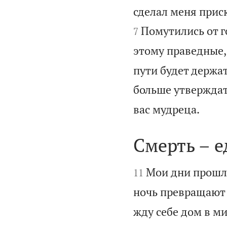
сделал меня прис
Помутились от го
7
этому праведные,
пути будет держат
больше утверждат

вас мудреца.
Смерть – 


Мои дни прошли
11
ночь превращают в
жду себе дом в ми