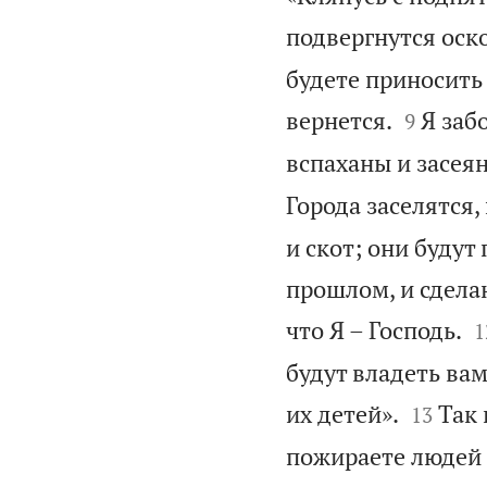
подвергнутся оск
будете приносить


вернется.
Я заб
9
вспаханы и засея
Города заселятся,
и скот; они будут
прошлом, и сделаю

что Я – Господь.
1
будут владеть вам


их детей».
Так 
13
пожираете людей и