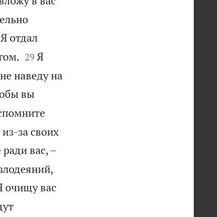
вложу в вас
тельно
 Я отдал


гом.
Я
29
 не наведу на
тобы вы
спомните
 из-за своих
 ради вас, –
злодеяний,
Я очищу вас
дут