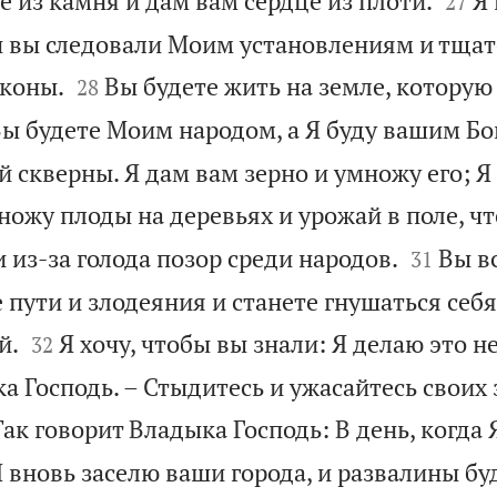
це из камня и дам вам сердце из плоти.
Я 
27
ы вы следовали Моим установлениям и тща


коны.
Вы будете жить на земле, которую
28
ы будете Моим народом, а Я буду вашим Бо
ой скверны. Я дам вам зерно и умножу его; Я
ножу плоды на деревьях и урожай в поле, ч


 из-за голода позор среди народов.
Вы в
31
пути и злодеяния и станете гнушаться себя


й.
Я хочу, чтобы вы знали: Я делаю это не
32
а Господь. – Стыдитесь и ужасайтесь своих 
Так говорит Владыка Господь: В день, когда 
Я вновь заселю ваши города, и развалины бу