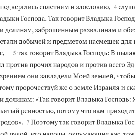


 подверглись сплетням и злословию,
слуш
4
адыки Господа. Так говорит Владыка Господ
 и долинам, заброшенным развалинам и об
 стали добычей и предметом насмешек для 


с, –
так говорит Владыка Господь: В пыл
5
л против прочих народов и против всего Эд
зрением они завладели Моей землей, чтобы
тому пророчествуй же о земле Израиля и ск
и долинам: «Так говорит Владыка Господь: 
бъятый ревностью, потому что вам приходит


ародов».
Поэтому так говорит Владыка Гос
7
ой рукой, что народы, окружающие вас, тож