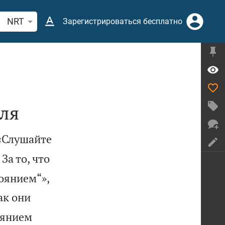
иск по отрывку из Библии или термину
NRT
Зарегистрироваться бесплатно
иля
 «Слушайте
За то, что


тоянием“»,
ак они
тоянием