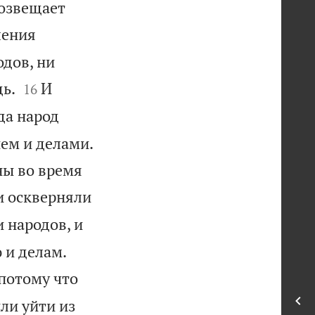
возвещает
ления
одов, ни


дь.
И
16
да народ
ием и делами.
ны во время
 и оскверняли
и народов, и


 и делам.
 потому что
ли уйти из