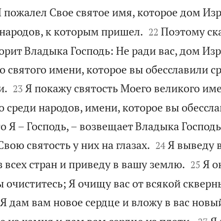
Я пожалел Свое святое имя, которое дом Из


 народов, к которым пришел.
Поэтому ск
22
орит Владыка Господь: Не ради вас, дом Из
го святого имени, которое вы обесславили с


и.
Я покажу святость Моего великого име
23
 среди народов, имени, которое вы обессла
о Я – Господь, – возвещает Владыка Господь,


Свою святость у них на глазах.
Я выведу в
24


з всех стран и приведу в вашу землю.
Я о
25
ы очиститесь; Я очищу вас от всякой скверны
Я дам вам новое сердце и вложу в вас новый

