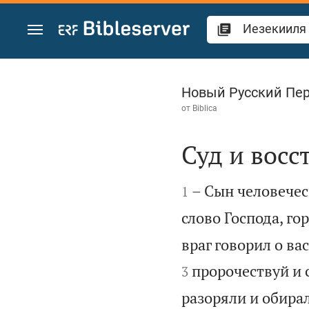
Перейти к содержанию
Иезекииля 36
Новый Русский Пе
от
Biblica
Суд и восс


– Сын человечес
1
слово Господа, го
враг говорил о в
пророчествуй и 
3
разоряли и обирал