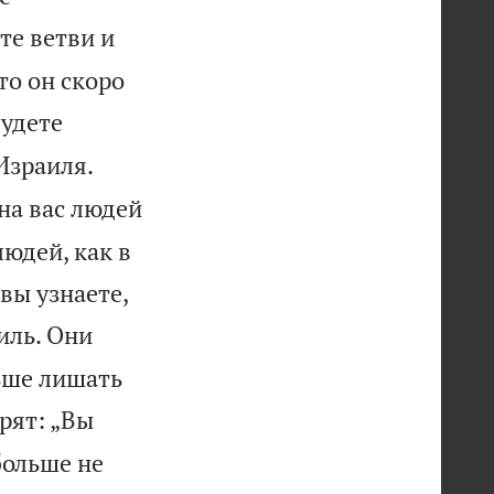
те ветви и
то он скоро
будете
Израиля.
на вас людей
людей, как в
вы узнаете,
иль. Они
льше лишать
рят: „Вы
больше не