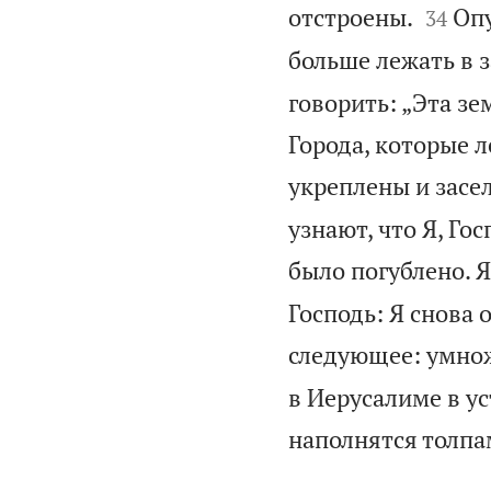


отстроены.
Опу
34
больше лежать в 
говорить: „Эта зе
Города, которые 
укреплены и засе
узнают, что Я, Гос
было погублено. Я
Господь: Я снова 
следующее: умнож
в Иерусалиме в у
наполнятся толпам