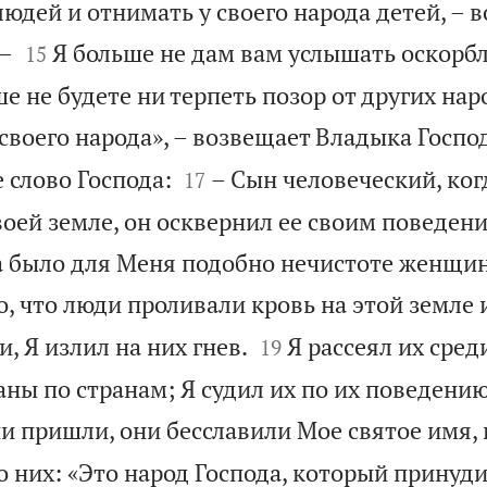
юдей и отнимать у своего народа детей, – 


 –
Я больше не дам вам услышать оскорб
15
е не будете ни терпеть позор от других нар
своего народа», – возвещает Владыка Госпо


 слово Господа:
– Сын человеческий, ког
17
воей земле, он осквернил ее своим поведен
 было для Меня подобно нечистоте женщи
то, что люди проливали кровь на этой земле


, Я излил на них гнев.
Я рассеял их сред
19
ны по странам; Я судил их по их поведению
ни пришли, они бесславили Мое святое имя,
 них: «Это народ Господа, который принуди