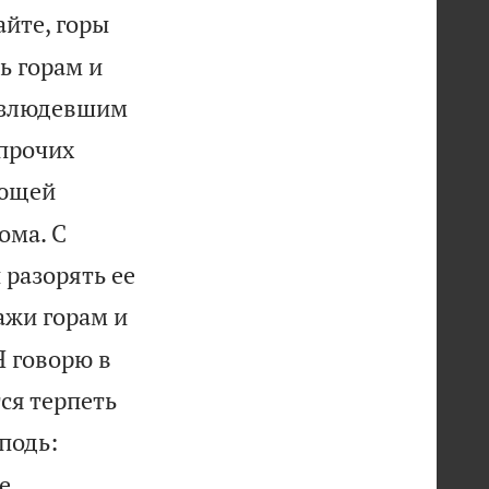
айте, горы
ь горам и
езлюдевшим
прочих
ающей
ома. С
 разорять ее
ажи горам и
Я говорю в
ся терпеть
подь:
е