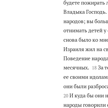
будете пожирать л
Владыка Господь.
народов; вы больш
отнимать детей у 
снова было ко мне
Израиля жил на с
Поведение народа


месячных.
За 
18
ее своими идолами
они были разброса
И куда бы они 
20
народы говорили о