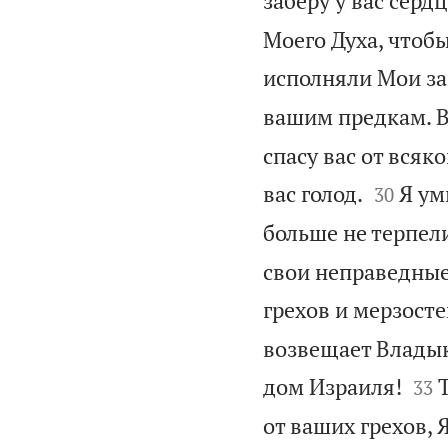
заберу у вас серд
Моего Духа, чтоб
исполняли Мои за
вашим предкам. В
спасу вас от всяк


вас голод.
Я ум
30
больше не терпели
свои неправедные 
грехов и мерзосте
возвещает Владык


дом Израиля!
33
от ваших грехов, 