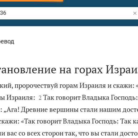
По
ревод
тановление на горах Изра
кий, пророчествуй горам Израиля и скажи:


ры Израиля:
Так говорит Владыка Господь: 
2
ас: „Ага! Древние вершины стали нашим дос
скажи: «Так говорит Владыка Господь: Так к
и вас со всех сторон так, что вы стали дос