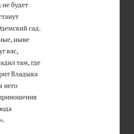
 не будет
станут
Эдемский сад.
ные, ныне
г вас,
садил там, где
орит Владыка
я него
оприношения
рода

».