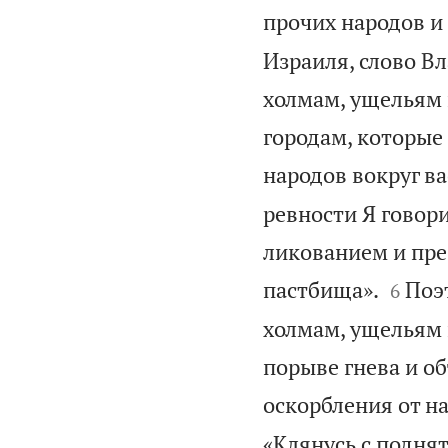
прочих народов и
Израиля, слово Вл
холмам, ущельям
городам, которые
народов вокруг ва
ревности Я говори
ликованием и пре


пастбища».
Поэ
6
холмам, ущельям 
порыве гнева и о
оскорбления от н
«Клянусь с поднят