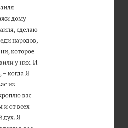
раиля
ажи дому
раиля, сделаю
реди народов,
ни, которое
вили у них. И
 – когда Я
ас из
кроплю вас
 и от всех
 дух. Я