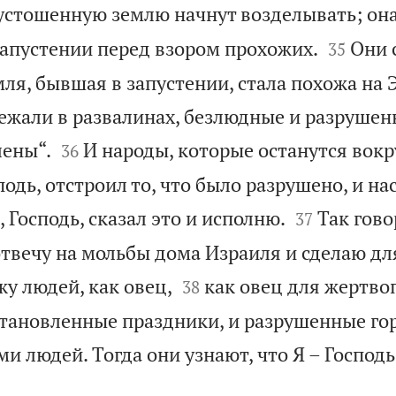
стошенную землю начнут возделывать; она


запустении перед взором прохожих.
Они 
35
мля, бывшая в запустении, стала похожа на 
лежали в развалинах, безлюдные и разрушен


лены“.
И народы, которые останутся вокру
36
подь, отстроил то, что было разрушено, и на


, Господь, сказал это и исполню.
Так гов
37
отвечу на мольбы дома Израиля и сделаю дл


у людей, как овец,
как овец для жертв
38
становленные праздники, и разрушенные го
и людей. Тогда они узнают, что Я – Господь