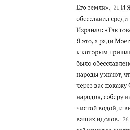


Его земли».
И 
21
обесславил среди
Израиля: «Так гов
Я это, а ради Мое
к которым пришл
было обесславлено
народы узнают, чт
через вас покажу 
народов, соберу и
чистой водой, и в


ваших идолов.
26