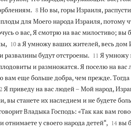


орблениям.
Но вы, горы Израиля, распусти
8
 плоды для Моего народа Израиля, потому ч
очусь о вас, Я смотрю на вас милостиво; вы 


ны,
а Я умножу ваших жителей, весь дом 
10


 и развалины будут отстроены.
Я умножу 
11
 плодовиты и размножатся. Я поселю на вас 
 вам еще больше добра, чем прежде. Тогда 

Я приведу на вас людей – Мой народ, Изра
2
и, вы станете их наследием и не будете бо
говорит Владыка Господь: «Так как вам гово


 отнимаете у своего народа детей“,
вы 
14