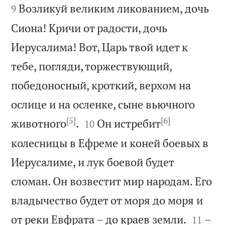


Возликуй великим ликованием, дочь
9
Сиона! Кричи от радости, дочь
Иерусалима! Вот, Царь твой идет к
тебе, погляди, торжествующий,
победоносный, кроткий, верхом на
ослице и на осленке, сыне вьючного
[5]
[6]


животного
.
Он истребит
10
колесницы в Ефреме и коней боевых в
Иерусалиме, и лук боевой будет
сломан. Он возвестит мир народам. Его
владычество будет от моря до моря и


от реки Евфрата – до краев земли.
–
11