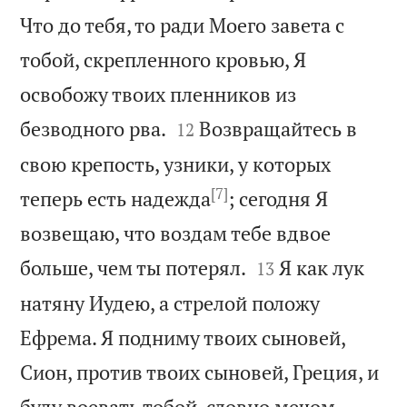
Что до тебя, то ради Моего завета с
тобой, скрепленного кровью, Я
освобожу твоих пленников из


безводного рва.
Возвращайтесь в
12
свою крепость, узники, у которых
[7]
теперь есть надежда
; сегодня Я
возвещаю, что воздам тебе вдвое


больше, чем ты потерял.
Я как лук
13
натяну Иудею, а стрелой положу
Ефрема. Я подниму твоих сыновей,
Сион, против твоих сыновей, Греция, и

буду воевать тобой, словно мечом.