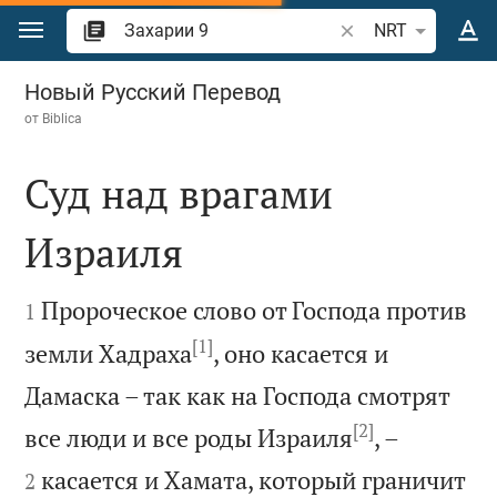
Перейти к содержанию
Поиск по отрывку 
NRT
Захарии 9
Новый Русский Перевод
от
Biblica
Суд над врагами
Израиля


Пророческое слово от Господа против
1
[1]
земли Хадраха
, оно касается и
Дамаска – так как на Господа смотрят
[2]


все люди и все роды Израиля
, –
касается и Хамата, который граничит
2