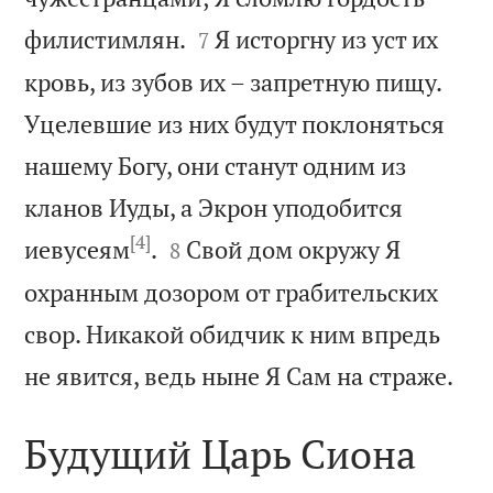


филистимлян.
Я исторгну из уст их
7
кровь, из зубов их – запретную пищу.
Уцелевшие из них будут поклоняться
нашему Богу, они станут одним из
кланов Иуды, а Экрон уподобится
[4]


иевусеям
.
Свой дом окружу Я
8
охранным дозором от грабительских
свор. Никакой обидчик к ним впредь

не явится, ведь ныне Я Сам на страже.
Будущий Царь Сиона