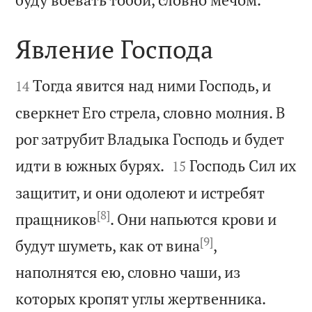
Явление Господа


Тогда явится над ними Господь, и
14
сверкнет Его стрела, словно молния. В
рог затрубит Владыка Господь и будет


идти в южных бурях.
Господь Сил их
15
защитит, и они одолеют и истребят
[8]
пращников
. Они напьются крови и
[9]
будут шуметь, как от вина
,
наполнятся ею, словно чаши, из


которых кропят углы жертвенника.