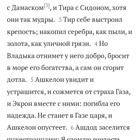
[3]
с Дамаском
, и Тира с Сидоном, хотя


они так мудры.
Тир себе выстроил
3
крепость; накопил серебра, как пыли, и


золота, как уличной грязи.
Но
4
Владыка отнимет у него добро, бросит
в море его богатства, а сам он сгорит


дотла.
Ашкелон увидит и
5
устрашится, и сожмется от страха Газа,
и Экрон вместе с ними: погибла его
надежда. Не станет в Газе царя, и


Ашкелон опустеет.
Ашдод заселится
6
чужестранцами; Я сломлю гордость