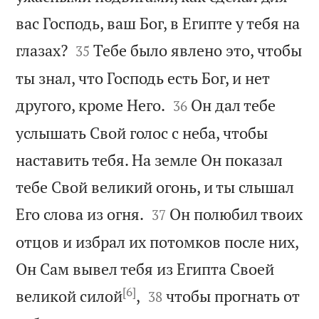
вас Господь, ваш Бог, в Египте у тебя на


глазах?
Тебе было явлено это, чтобы
35
ты знал, что Господь есть Бог, и нет


другого, кроме Него.
Он дал тебе
36
услышать Свой голос с неба, чтобы
наставить тебя. На земле Он показал
тебе Свой великий огонь, и ты слышал


Его слова из огня.
Он полюбил твоих
37
отцов и избрал их потомков после них,
Он Сам вывел тебя из Египта Своей
[6]


великой силой
,
чтобы прогнать от
38