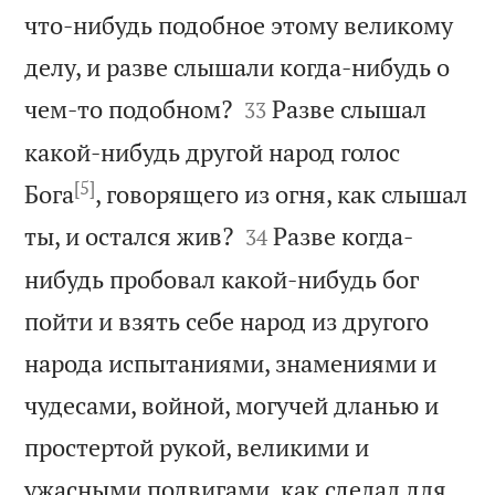
что-нибудь подобное этому великому
делу, и разве слышали когда-нибудь о


чем-то подобном?
Разве слышал
33
какой-нибудь другой народ голос
[5]
Бога
, говорящего из огня, как слышал


ты, и остался жив?
Разве когда-
34
нибудь пробовал какой-нибудь бог
пойти и взять себе народ из другого
народа испытаниями, знамениями и
чудесами, войной, могучей дланью и
простертой рукой, великими и
ужасными подвигами, как сделал для