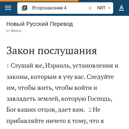
Перейти к содержанию
Поиск по отрывку 
NRT
Второзаконие 4
Новый Русский Перевод
от
Biblica
Закон послушания


Слушай же, Израиль, установления и
1
законы, которым я учу вас. Следуйте
им, чтобы жить, чтобы войти и
завладеть землей, которую Господь,


Бог ваших отцов, дает вам.
Не
2
прибавляйте ничего к тому, что я