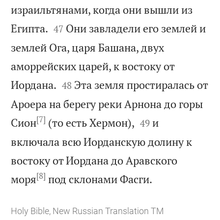
израильтянами, когда они вышли из


Египта.
Они завладели его землей и
47
землей Ога, царя Башана, двух
аморрейских царей, к востоку от


Иордана.
Эта земля простиралась от
48
Ароера на берегу реки Арнона до горы
[7]


Сион
(то есть Хермон),
и
49
включала всю Иорданскую долину к
востоку от Иордана до Аравского
[8]

моря
под склонами Фасги.
Holy Bible, New Russian Translation TM