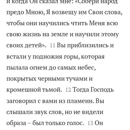
и когда Он сказал мне: «Собери народ
предо Мною, Я возвещу им Свои слова,
чтобы они научились чтить Меня всю
свою жизнь на земле и научили этому


своих детей».
Вы приблизились и
11
встали у подножия горы, которая
пылала огнем до самых небес,
покрытых черными тучами и


кромешной тьмой.
Тогда Господь
12
заговорил с вами из пламени. Вы
слышали звук слов, но не видели


образа – был только голос.
Он
13