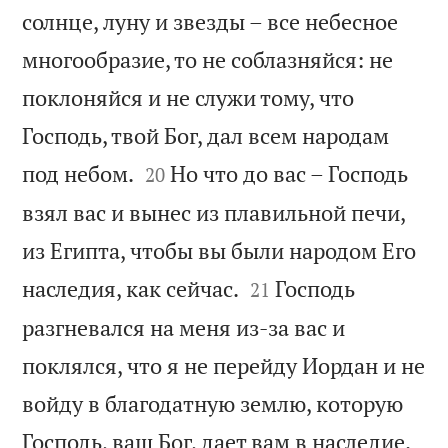
солнце, луну и звезды – все небесное
многообразие, то не соблазняйся: не
поклоняйся и не служи тому, что
Господь, твой Бог, дал всем народам


под небом.
Но что до вас – Господь
20
взял вас и вынес из плавильной печи,
из Египта, чтобы вы были народом Его


наследия, как сейчас.
Господь
21
разгневался на меня из-за вас и
поклялся, что я не перейду Иордан и не
войду в благодатную землю, которую


Господь, ваш Бог, дает вам в наследие.