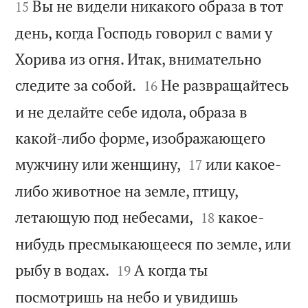


Вы не видели никакого образа в тот
15
день, когда Господь говорил с вами у
Хорива из огня. Итак, внимательно


следите за собой.
Не развращайтесь
16
и не делайте себе идола, образа в
какой-либо форме, изображающего


мужчину или женщину,
или какое-
17
либо животное на земле, птицу,


летающую под небесами,
какое-
18
нибудь пресмыкающееся по земле, или


рыбу в водах.
А когда ты
19
посмотришь на небо и увидишь