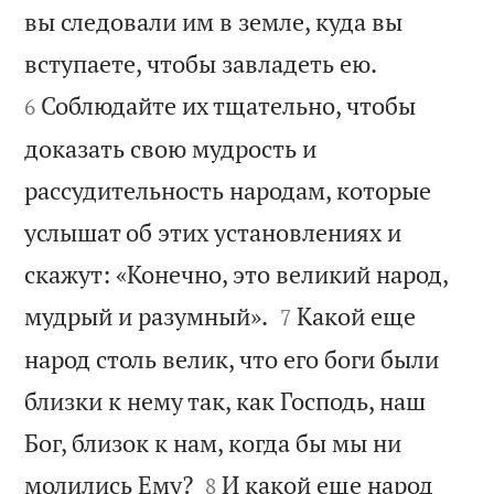
вы следовали им в земле, куда вы


вступаете, чтобы завладеть ею.
Соблюдайте их тщательно, чтобы
6
доказать свою мудрость и
рассудительность народам, которые
услышат об этих установлениях и
скажут: «Конечно, это великий народ,


мудрый и разумный».
Какой еще
7
народ столь велик, что его боги были
близки к нему так, как Господь, наш
Бог, близок к нам, когда бы мы ни


молились Ему?
И какой еще народ
8