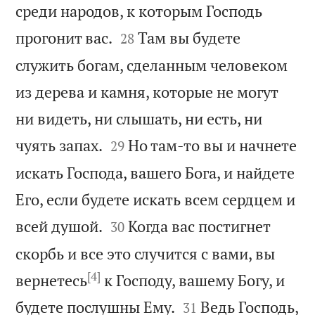
среди народов, к которым Господь


прогонит вас.
Там вы будете
28
служить богам, сделанным человеком
из дерева и камня, которые не могут
ни видеть, ни слышать, ни есть, ни


чуять запах.
Но там-то вы и начнете
29
искать Господа, вашего Бога, и найдете
Его, если будете искать всем сердцем и


всей душой.
Когда вас постигнет
30
скорбь и все это случится с вами, вы
[4]
вернетесь
к Господу, вашему Богу, и


будете послушны Ему.
Ведь Господь,
31