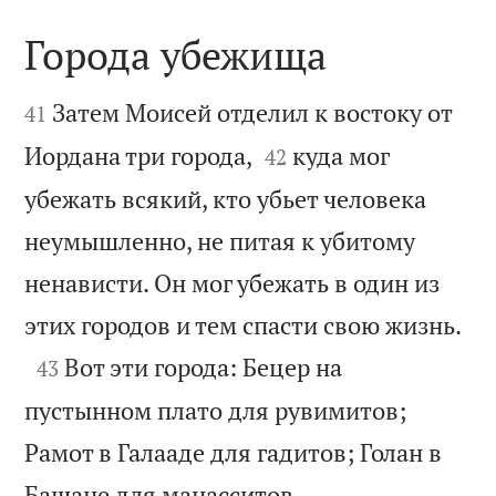
Города убежища


Затем Моисей отделил к востоку от
41


Иордана три города,
куда мог
42
убежать всякий, кто убьет человека
неумышленно, не питая к убитому
ненависти. Он мог убежать в один из

этих городов и тем спасти свою жизнь.

Вот эти города: Бецер на
43
пустынном плато для рувимитов;
Рамот в Галааде для гадитов; Голан в

Башане для манасситов.