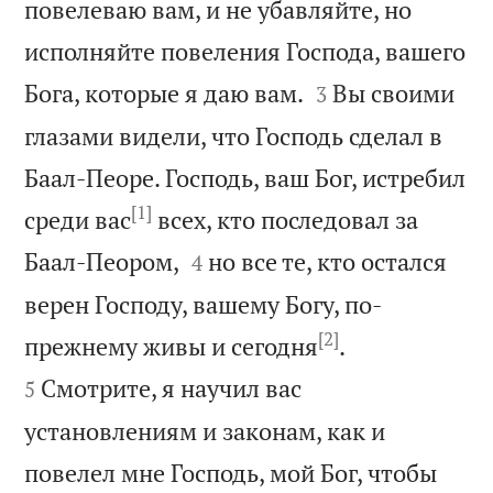
повелеваю вам, и не убавляйте, но
исполняйте повеления Господа, вашего


Бога, которые я даю вам.
Вы своими
3
глазами видели, что Господь сделал в
Баал-Пеоре. Господь, ваш Бог, истребил
[1]
среди вас
всех, кто последовал за


Баал-Пеором,
но все те, кто остался
4
верен Господу, вашему Богу, по-
[2]


прежнему живы и сегодня
.
Смотрите, я научил вас
5
установлениям и законам, как и
повелел мне Господь, мой Бог, чтобы