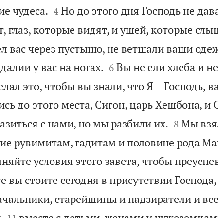


ие чудеса.
Но до этого дня Господь не дав
4
 глаз, которые видят, и ушей, которые слы
вел вас через пустыню, не ветшали ваши оде


алии у вас на ногах.
Вы не ели хлеба и н
6
елал это, чтобы вы знали, что Я – Господь, в
сь до этого места, Сигон, царь Хешбона, и О


зиться с нами, но мы разбили их.
Мы взя
8
дие рувимитам, гадитам и половине рода Ма
яйте условия этого завета, чтобы преуспев
е вы стоите сегодня в присутствии Господа,
ачальники, старейшины и надзиратели и вс


я
вместе с детьми, женами и чужеземца
11