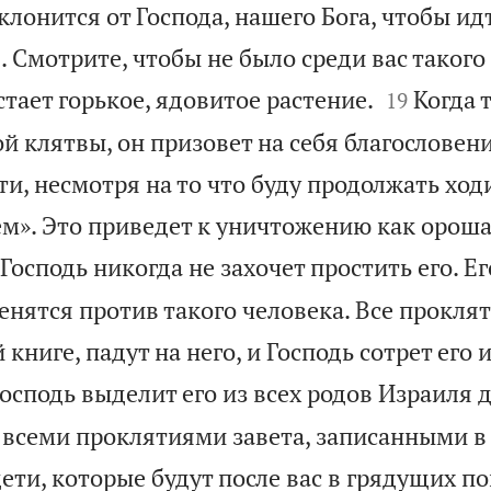
уклонится от Господа, нашего Бога, чтобы ид
. Смотрите, чтобы не было среди вас такого 


тает горькое, ядовитое растение.
Когда 
19
й клятвы, он призовет на себя благословени
ти, несмотря на то что буду продолжать ход
м». Это приведет к уничтожению как ороша
Господь никогда не захочет простить его. Ег
нятся против такого человека. Все проклят
 книге, падут на него, и Господь сотрет его 
осподь выделит его из всех родов Израиля 
о всеми проклятиями завета, записанными в
ети, которые будут после вас в грядущих по