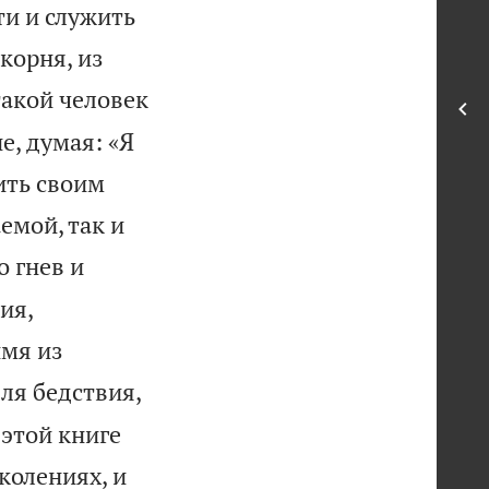
ти и служить
корня, из
такой человек
е, думая: «Я
ить своим
емой, так и
о гнев и
ия,
имя из
для бедствия,
 этой книге
колениях, и