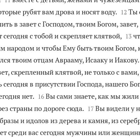


оторые рубят вам дрова и носят воду.
Ты 
12
пить в завет с Господом, твоим Богом, завет


 сегодня с тобой и скрепляет клятвой,
ч
13
им народом и чтобы Ему быть твоим Богом, 
лся твоим отцам Аврааму, Исааку и Иакову.
ет, скрепленный клятвой, не только с вами,
сегодня в присутствии Господа, нашего Бога


егодня нет.
Вы сами знаете, как мы жили 
16


ез страны по дороге сюда.
Вы видели у 
17
разы и идолов из дерева и камня, из серебр
дет среди вас сегодня мужчины или женщин