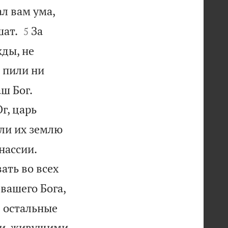
ал вам ума,


шат.
За
5
жды, не
е пили ни


аш Бог.
г, царь
ли их землю


нассии.
ать во всех
 вашего Бога,
е остальные
ми, живущими