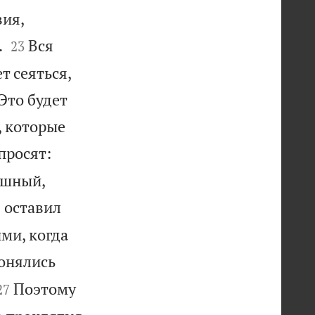
вия,


.
Вся
23
т сеяться,
Это будет
, которые
просят:
ашный,
д оставил
ими, когда
онялись


Поэтому
27