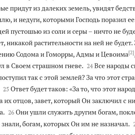
ые придут из далеких земель, увидят бедст
лю, и недуги, которыми Господь поразил ее
ей пустошью из соли и серы – ничто не буде
т, никакой растительности на ней не будет. 
[2]
ению Содома и Гоморры, Адмы и Цевоима


ул в Своем страшном гневе.
Все народы с
24
оступил так с этой землей? За что этот стр


Ответ будет таков: «За то, что этот наро
25
га их отцов, завет, который Он заключил с н


а.
Они ушли служить другим богам, покл
26
 знали, богам, которых Он им не назначал.