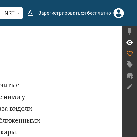
иск по отрывку из Библии или термину
NRT
Зарегистрироваться бесплатно
чить с
с ними у
аза видели
приближенными
 кары,