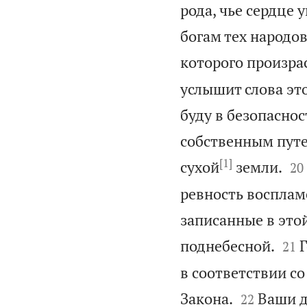
рода, чье сердце 
богам тех народов
которого произрас
услышит слова это
буду в безопаснос
собственным путе
[1]


сухой
земли.
20
ревность воспламе
записанные в этой


поднебесной.
Г
21
в соответствии с


Закона.
Ваши д
22