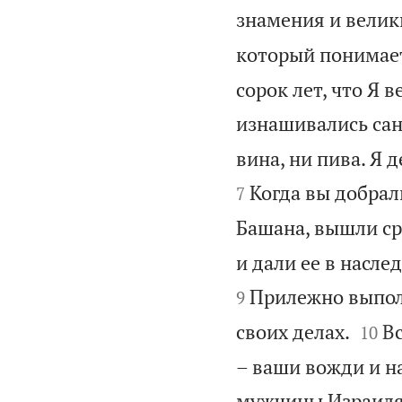
знамения и велик
который понимает,
сорок лет, что Я 
изнашивались санд
вина, ни пива. Я д
Когда вы добрали
7
Башана, вышли сра
и дали ее в насле
Прилежно выполн
9


своих делах.
Вс
10
– ваши вожди и н
мужчины Израил