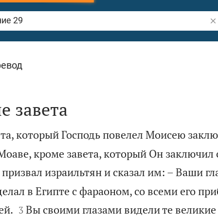
По
ревод
е завета
ета, который Господь повелел Моисею заклю
Моаве, кроме завета, который Он заключил 
призвал израильтян и сказал им: – Ваши гл
сделал в Египте с фараоном, со всеми его 


ей.
Вы своими глазами видели те великие
3