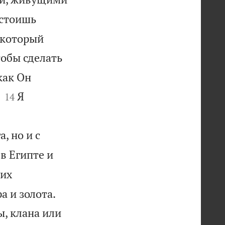
стоишь
, который
тобы сделать
как Он


Я
14


, но и с
в Египте и
них


а и золота.
ы, клана или