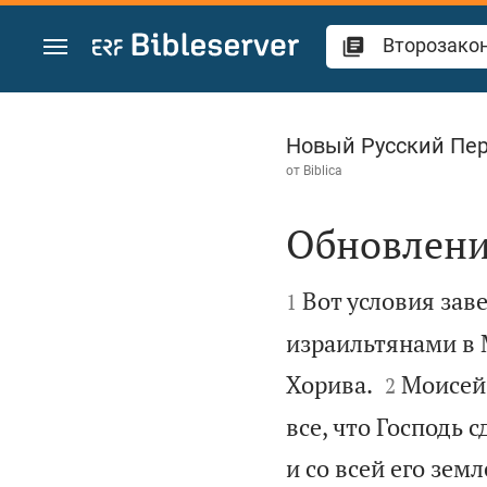
Перейти к содержанию
Второзаконие 29
Новый Русский Пе
от
Biblica
Обновлени


Вот условия зав
1
израильтянами в 


Хорива.
Моисей 
2
все, что Господь 
и со всей его земл