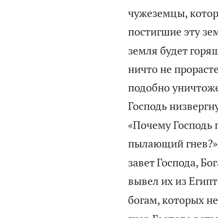
чужеземцы, котор
постигшие эту зем
земля будет горящ
ничто не прорасте
подобно уничтож
Господь низвергн
«Почему Господь п
пылающий гнев?»
завет Господа, Бо
вывел их из Египт
богам, которых не