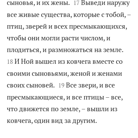


сыновья, и их жены.
Выведи наружу
17
все живые существа, которые с тобой, –
птиц, зверей и всех пресмыкающихся,
чтобы они могли расти числом, и


плодиться, и размножаться на земле.
И Ной вышел из ковчега вместе со
18
своими сыновьями, женой и женами


своих сыновей.
Все звери, и все
19
пресмыкающиеся, и все птицы – все,
что движется по земле, – вышли из

ковчега, один вид за другим.