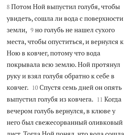
Потом Ной выпустил голубя, чтобы
8
увидеть, сошла ли вода с поверхности


земли,
но голубь не нашел сухого
9
места, чтобы опуститься, и вернулся к
Ною в ковчег, потому что вода
покрывала всю землю. Ной протянул
руку и взял голубя обратно к себе в


ковчег.
Спустя семь дней он опять
10


выпустил голубя из ковчега.
Когда
11
вечером голубь вернулся, в клюве у
него был свежесорванный оливковый
лист. Тогда Ной понял, что вода сошла