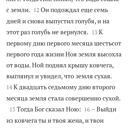


с земли.
Он подождал еще семь
12
дней и снова выпустил голубя, и на


этот раз голубь не вернулся.
К
13
первому дню первого месяца шестьсот
первого года жизни Ноя земля высохла
от воды. Ной поднял крышу ковчега,


выглянул и увидел, что земля сухая.
К двадцать седьмому дню второго
14

месяца земля стала совершенно сухой.



Тогда Бог сказал Ною:
– Выйди
15
16
из ковчега ты и твоя жена, и твои