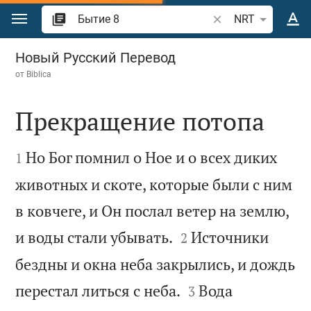
Перейти к содержанию
Поиск по отрывку 
NRT
Бытие 8
Новый Русский Перевод
от
Biblica
Прекращение потопа


Но Бог помнил о Ное и о всех диких
1
животных и скоте, которые были с ним
в ковчеге, и Он послал ветер на землю,


и воды стали убывать.
Источники
2
бездны и окна неба закрылись, и дождь


перестал литься с неба.
Вода
3