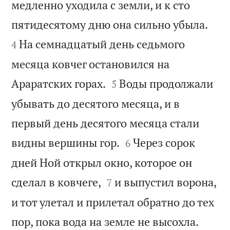
медленно уходила с земли, и к сто


пятидесятому дню она сильно убыла.
На семнадцатый день седьмого
4
месяца ковчег остановился на


Араратских горах.
Воды продолжали
5
убывать до десятого месяца, и в
первый день десятого месяца стали


видны вершины гор.
Через сорок
6
дней Ной открыл окно, которое он


сделал в ковчеге,
и выпустил ворона,
7
и тот улетал и прилетал обратно до тех


пор, пока вода на земле не высохла.