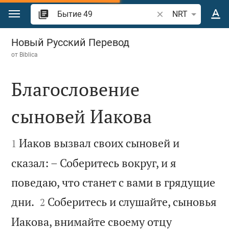
Перейти к содержанию
Поиск по отрывку 
NRT
Бытие 49
Новый Русский Перевод
от
Biblica
Благословение
сыновей Иакова


Иаков вызвал своих сыновей и
1
сказал: – Соберитесь вокруг, и я
поведаю, что станет с вами в грядущие


дни.
Соберитесь и слушайте, сыновья
2
Иакова, внимайте своему отцу