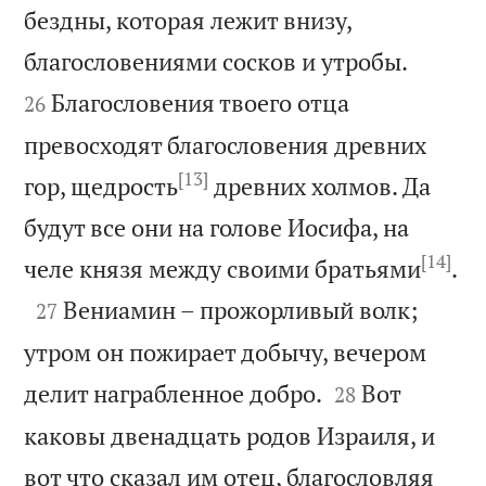
бездны, которая лежит внизу,


благословениями сосков и утробы.
Благословения твоего отца
26
превосходят благословения древних
[13]
гор, щедрость
древних холмов. Да
будут все они на голове Иосифа, на
[14]

челе князя между своими братьями
.

Вениамин – прожорливый волк;
27
утром он пожирает добычу, вечером


делит награбленное добро.
Вот
28
каковы двенадцать родов Израиля, и
вот что сказал им отец, благословляя