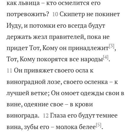
как львица – кто осмелится его


потревожить?
Скипетр не покинет
10
Иуду, и потомки его всегда будут
держать жезл правителей, пока не
[3]
придет Тот, Кому он принадлежит
,
[4]


Тот, Кому покорятся все народы
.
Он привяжет своего осла к
11
виноградной лозе, своего осленка – к
лучшей ветке; Он омоет одежды свои в
вине, одеяние свое – в крови


винограда.
Глаза его будут темнее
12
[5]


вина, зубы его – молока белее
.