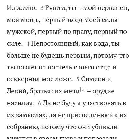


Израилю.
Рувим, ты – мой первенец,
3
моя мощь, первый плод моей силы
мужской, первый по праву, первый по


силе.
Непостоянный, как вода, ты
4
больше не будешь первым, потому что
ты возлег на постель своего отца и


осквернил мое ложе.
Симеон и
5
[1]
Левий, братья: их мечи
– орудие


насилия.
Да не буду я участвовать в
6
их замыслах, да не присоединюсь к их
собранию, потому что они убивали
мужчин в своем гневе и подрезали