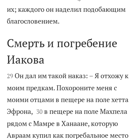
их; каждого он наделил подобающим

благословением.
Смерть и погребение
Иакова


Он дал им такой наказ: – Я отхожу к
29
моим предкам. Похороните меня с
моими отцами в пещере на поле хетта


Эфрона,
в пещере на поле Махпела
30
рядом с Мамре в Ханаане, которую
Авраам купил как погребальное место