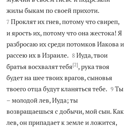


жилы быкам по своей прихоти.
Проклят их гнев, потому что свиреп,
7
и ярость их, потому что она жестока! Я
разбросаю их среди потомков Иакова и


рассею их в Израиле.
Иуда, твои
8
[2]
братья восхвалят тебя
, рука твоя
будет на шее твоих врагов, сыновья


твоего отца будут кланяться тебе.
Ты
9
– молодой лев, Иуда; ты
возвращаешься с добычи, мой сын. Как
лев, он припадает к земле и ложится,