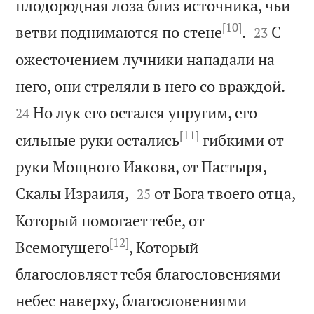
плодородная лоза близ источника, чьи
[10]


ветви поднимаются по стене
.
С
23
ожесточением лучники нападали на


него, они стреляли в него со враждой.
Но лук его остался упругим, его
24
[11]
сильные руки остались
гибкими от
руки Мощного Иакова, от Пастыря,


Скалы Израиля,
от Бога твоего отца,
25
Который помогает тебе, от
[12]
Всемогущего
, Который
благословляет тебя благословениями
небес наверху, благословениями