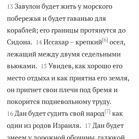
Завулон будет жить у морского
13
побережья и будет гаванью для
кораблей; его границы протянутся до
[6]


Сидона.
Иссахар – крепкий
осел,
14
лежащий между двумя седельными


вьюками.
Увидев, как хорошо его
15
место отдыха и как приятна его земля,
он пригнет свои плечи под бремя и


покорится подневольному труду.
[7]
Дан будет судить свой народ
как
16


один из родов Израиля.
Дан будет
17
змеем у дорожной обочины, гадюкой