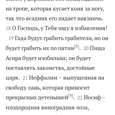
на тропе, которая кусает коня за ногу,


так что всадник его падает навзничь.

О Господь, у Тебя ищу я избавления!
18

Гада будут грабить грабители, но он
19
[8]


будет грабить их по пятам
.
Пища
20
Асира будет изобильна; он будет
поставлять лакомства, достойные


царя.
Неффалим – выпущенная на
21
свободу лань, которая приносит
[9]


прекрасных детенышей
.
Иосиф –
22
плодородная виноградная лоза,