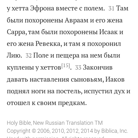


у хетта Эфрона вместе с полем.
Там
31
были похоронены Авраам и его жена
Сарра, там были похоронены Исаак и
его жена Ревекка, и там я похоронил


Лию.
Поле и пещера на нем были
32
[15]


куплены у хеттов
.
Закончив
33
давать наставления сыновьям, Иаков
поднял ноги на постель, испустил дух и

отошел к своим предкам.
Holy Bible, New Russian Translation TM
Copyright © 2006, 2010, 2012, 2014 by Biblica, Inc.