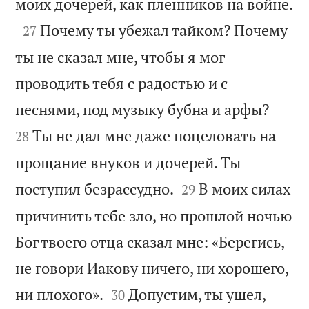

моих дочерей, как пленников на войне.

Почему ты убежал тайком? Почему
27
ты не сказал мне, чтобы я мог
проводить тебя с радостью и с


песнями, под музыку бубна и арфы?
Ты не дал мне даже поцеловать на
28
прощание внуков и дочерей. Ты


поступил безрассудно.
В моих силах
29
причинить тебе зло, но прошлой ночью
Бог твоего отца сказал мне: «Берегись,
не говори Иакову ничего, ни хорошего,


ни плохого».
Допустим, ты ушел,
30