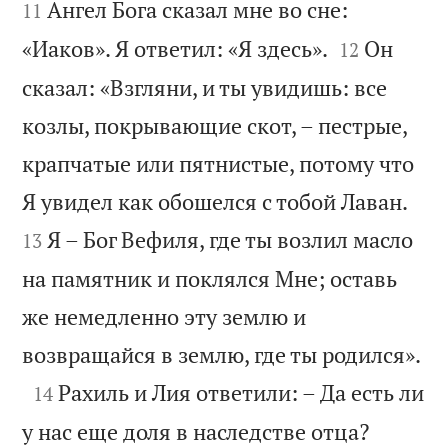
Ангел Бога сказал мне во сне:
11


«Иаков». Я ответил: «Я здесь».
Он
12
сказал: «Взгляни, и ты увидишь: все
козлы, покрывающие скот, – пестрые,
крапчатые или пятнистые, потому что


Я увидел как обошелся с тобой Лаван.
Я – Бог Вефиля, где ты возлил масло
13
на памятник и поклялся Мне; оставь
же немедленно эту землю и

возвращайся в землю, где ты родился».

Рахиль и Лия ответили: – Да есть ли
14


у нас еще доля в наследстве отца?