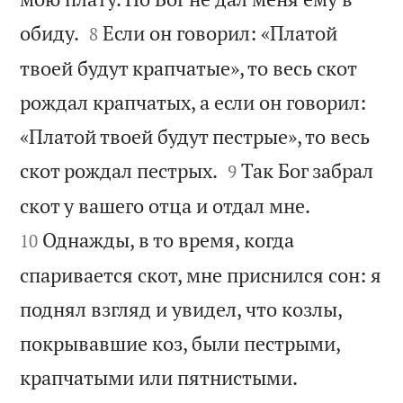


обиду.
Если он говорил: «Платой
8
твоей будут крапчатые», то весь скот
рождал крапчатых, а если он говорил:
«Платой твоей будут пестрые», то весь


скот рождал пестрых.
Так Бог забрал
9


скот у вашего отца и отдал мне.
Однажды, в то время, когда
10
спаривается скот, мне приснился сон: я
поднял взгляд и увидел, что козлы,
покрывавшие коз, были пестрыми,


крапчатыми или пятнистыми.