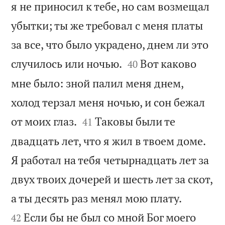
я не приносил к тебе, но сам возмещал
убытки; ты же требовал с меня платы
за все, что было украдено, днем ли это


случилось или ночью.
Вот каково
40
мне было: зной палил меня днем,
холод терзал меня ночью, и сон бежал


от моих глаз.
Таковы были те
41
двадцать лет, что я жил в твоем доме.
Я работал на тебя четырнадцать лет за
двух твоих дочерей и шесть лет за скот,


а ты десять раз менял мою плату.
Если бы не был со мной Бог моего
42