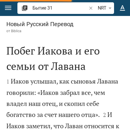
Перейти к содержанию
Поиск по отрывку 
NRT
Бытие 31
Новый Русский Перевод
от
Biblica
Побег Иакова и его
семьи от Лавана


Иаков услышал, как сыновья Лавана
1
говорили: «Иаков забрал все, чем
владел наш отец, и скопил себе


богатство за счет нашего отца».
И
2
Иаков заметил, что Лаван относится к