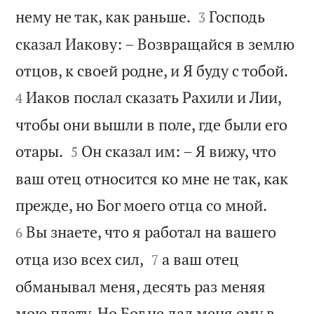


нему не так, как раньше.
Господь
3
сказал Иакову: – Возвращайся в землю


отцов, к своей родне, и Я буду с тобой.
Иаков послал сказать Рахили и Лии,
4
чтобы они вышли в поле, где были его


отары.
Он сказал им: – Я вижу, что
5
ваш отец относится ко мне не так, как


прежде, но Бог моего отца со мной.
Вы знаете, что я работал на вашего
6


отца изо всех сил,
а ваш отец
7
обманывал меня, десять раз меняя
мою плату. Но Бог не дал меня ему в