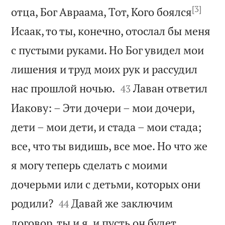
[3]
отца, Бог Авраама, Тот, Кого боялся
Исаак, то ты, конечно, отослал бы меня
с пустыми руками. Но Бог увидел мои
лишения и труд моих рук и рассудил


нас прошлой ночью.
Лаван ответил
43
Иакову: – Эти дочери – мои дочери,
дети – мои дети, и стада – мои стада;
все, что ты видишь, все мое. Но что же
я могу теперь сделать с моими
дочерьми или с детьми, которых они


родили?
Давай же заключим
44
договор, ты и я, и пусть он будет