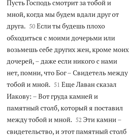
Пусть Господь смотрит за тобой и
мной, когда мы будем вдали друг от


друга.
Если ты будешь плохо
50
обходиться с моими дочерьми или
возьмешь себе других жен, кроме моих
дочерей, – даже если никого с нами
нет, помни, что Бог – Свидетель между


тобой и мной.
Еще Лаван сказал
51
Иакову: – Вот груда камней и
памятный столб, который я поставил


между тобой и мной.
Эти камни –
52
свидетельство, и этот памятный столб