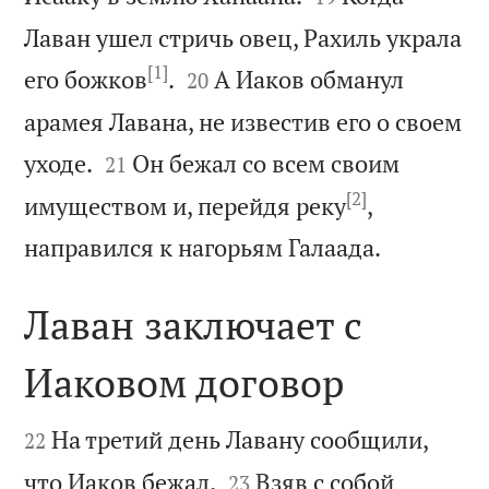
Лаван ушел стричь овец, Рахиль украла
[1]


его божков
.
А Иаков обманул
20
арамея Лавана, не известив его о своем


уходе.
Он бежал со всем своим
21
[2]
имуществом и, перейдя реку
,

направился к нагорьям Галаада.
Лаван заключает с
Иаковом договор


На третий день Лавану сообщили,
22


что Иаков бежал.
Взяв с собой
23