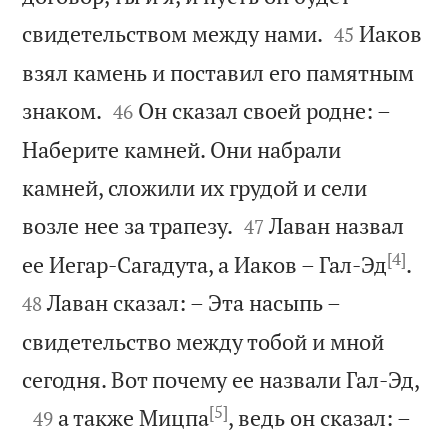


свидетельством между нами.
Иаков
45
взял камень и поставил его памятным


знаком.
Он сказал своей родне: –
46
Наберите камней. Они набрали
камней, сложили их грудой и сели


возле нее за трапезу.
Лаван назвал
47
[4]


ее Иегар-Сагадута, а Иаков – Гал-Эд
.
Лаван сказал: – Эта насыпь –
48
свидетельство между тобой и мной

сегодня. Вот почему ее назвали Гал-Эд,
[5]

а также Мицпа
, ведь он сказал: –
49