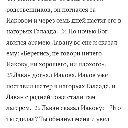
родственников, он погнался за
Иаковом и через семь дней настиг его в


нагорьях Галаада.
Но ночью Бог
24
явился арамею Лавану во сне и сказал
ему: «Берегись, не говори ничего


Иакову, ни хорошего, ни плохого».
Лаван догнал Иакова. Иаков уже
25
поставил шатер в нагорьях Галаада, и
Лаван с родней тоже стали там


лагерем.
Лаван сказал Иакову: – Что
26
ты сделал? Ты обманул меня и увел