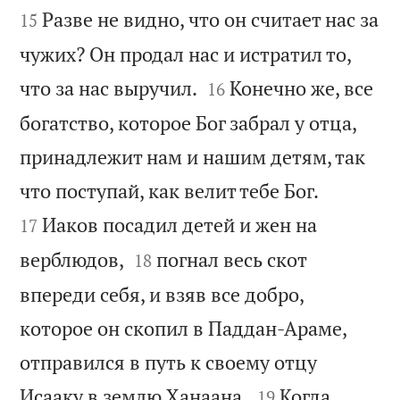
Разве не видно, что он считает нас за
15
чужих? Он продал нас и истратил то,


что за нас выручил.
Конечно же, все
16
богатство, которое Бог забрал у отца,
принадлежит нам и нашим детям, так


что поступай, как велит тебе Бог.
Иаков посадил детей и жен на
17


верблюдов,
погнал весь скот
18
впереди себя, и взяв все добро,
которое он скопил в Паддан-Араме,
отправился в путь к своему отцу


Исааку в землю Ханаана.
Когда
19