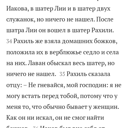
Иакова, в шатер Лии и в шатер двух
служанок, но ничего не нашел. После


шатра Лии он вошел в шатер Рахили.
Рахиль же взяла домашних божков,
34
положила их в верблюжье седло и села
на них. Лаван обыскал весь шатер, но


ничего не нашел.
Рахиль сказала
35
отцу: – Не гневайся, мой господин: я не
могу встать перед тобой, потому что у
меня то, что обычно бывает у женщин.
Как он ни искал, он не смог найти

