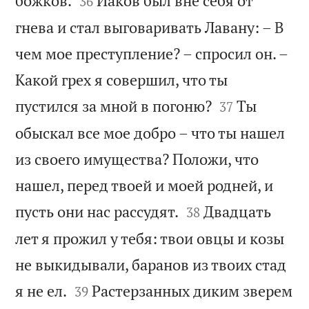
божков.
Иаков был вне себя от
36
гнева и стал выговаривать Лавану: – В
чем мое преступление? – спросил он. –
Какой грех я совершил, что ты


пустился за мной в погоню?
Ты
37
обыскал все мое добро – что ты нашел
из своего имущества? Положи, что
нашел, перед твоей и моей родней, и


пусть они нас рассудят.
Двадцать
38
лет я прожил у тебя: твои овцы и козы
не выкидывали, баранов из твоих стад


я не ел.
Растерзанных диким зверем
39