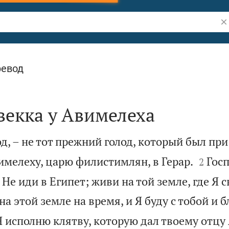
По
ревод
векка у Авимелеха
д, – не тот прежний голод, который был при


имелеху, царю филистимлян, в Герар.
Гос
2
 Не иди в Египет; живи на той земле, где Я 
на этой земле на время, и Я буду с тобой и 
Я исполню клятву, которую дал твоему отцу