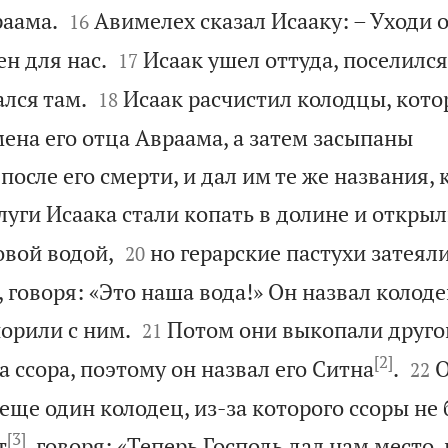


раама.
Авимелех сказал Исааку: – Уходи о
16


н для нас.
Исаак ушел оттуда, поселился
17


лся там.
Исаак расчистил колодцы, кот
18
ена его отца Авраама, а затем засыпаны
осле его смерти, и дал им те же названия, 
луги Исаака стали копать в долине и открыл


овой водой,
но герарские пастухи затеяли
20
 говоря: «Это наша вода!» Он назвал колоде


орили с ним.
Потом они выкопали другой
21
[2]


а ссора, поэтому он назвал его Ситна
.
О
22
еще один колодец, из-за которого ссоры не 
[3]
т
, говоря: «Теперь Господь дал нам место,