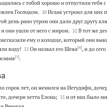
бходились с тобой хорошо и отпустили тебя с


ловлен Господом.
Исаак устроил для них п
30
гой день рано утром они дали друг другу кл


 и они ушли от него с миром.
В тот же де
32
рассказали ему о колодце, который они вык
[4]


шли воду!
Он назвал его Шева
, и до сег
33
[5]

рсавия
.
ва
ло сорок лет, он женился на Иегудифи, доче


ате, дочери хетта Елона;
и от них было м
35

и Ревекке.