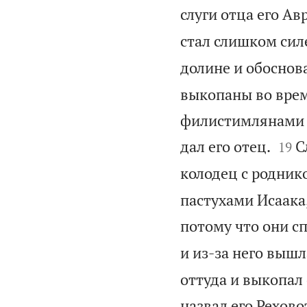
слуги отца его Ав
стал слишком силе
долине и обоснова
выкопаны во врем
филистимлянами п


дал его отец.
С
19
колодец с родник
пастухами Исаака,
потому что они сп
и из-за него вышл
оттуда и выкопал 
назвал его Рехово