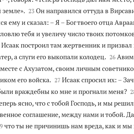


 земле».
Он направился оттуда в Вирсав
23
ся ему и сказал: – Я – Бог твоего отца Авраа
ословлю тебя и увеличу число твоих потомко
Исаак построил там жертвенник и призвал


тер, а слуги его выкопали колодец.
Авим
26
вместе с Ахузатом, своим личным советнико


иком его войска.
Исаак спросил их: – За
27

были враждебны ко мне и прогнали меня?
2
еперь ясно, что с тобой Господь, и мы решили
венное соглашение, между нами и тобой. Д

что ты не причинишь нам вреда, как и мы
9