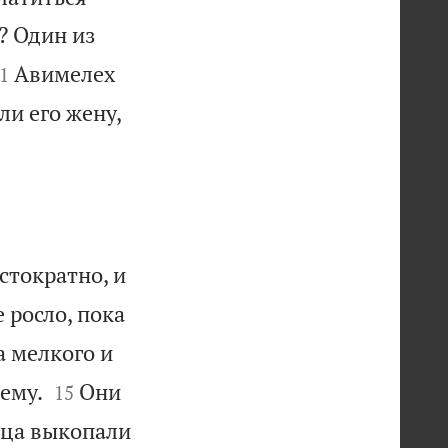
? Один из

Авимелех
1
ли его жену,
 стократно, и
е росло, пока
а мелкого и


ему.
Они
15
тца выкопали