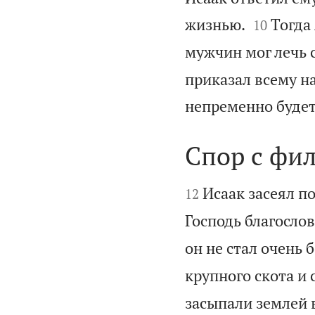


жизнью.
Тогда
10
мужчин мог лечь с
приказал всему на
непременно будет
Спор с фи


Исаак засеял по
12
Господь благослов
он не стал очень 
крупного скота и 
засыпали землей 