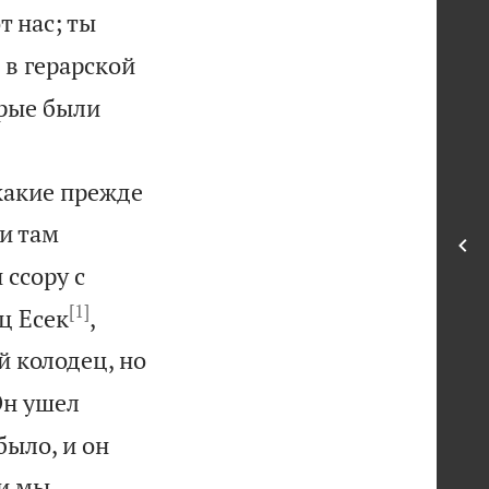
т нас; ты
 в герарской
орые были
какие прежде
и там
 ссору с
[1]
ц Есек
,
 колодец, но
н ушел
было, и он
 и мы