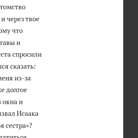
отомство
 и через твое
ому что
тавы и
еста спросили
лся сказать:
меня из-за
е долгое
 окна и
звал Исаака
я сестра»?
платиться