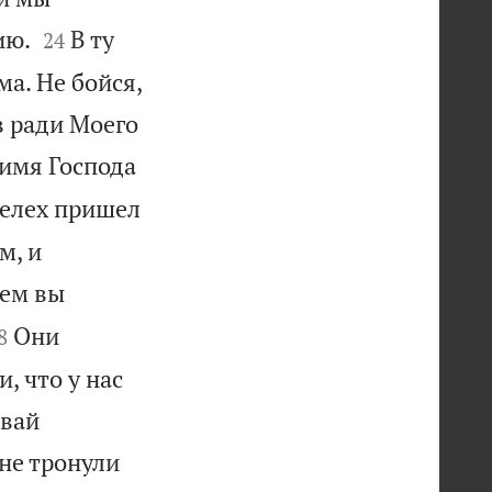


ию.
В ту
24
ма. Не бойся,
в ради Моего
 имя Господа
елех пришел
м, и
чем вы

Они
8
, что у нас
авай
 не тронули