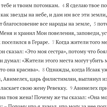


 тебе и твоим потомкам.
Я сделаю твое п
4
ак звезды на небе, и дам им все эти земли,


 благословение все народы на земле,
пот
5
Меня и хранил Мои повеления, заповеди, ус


 поселился в Гераре.
Когда жители того м
7
 он сказал: «Это моя сестра», потому что боя
н думал: «Жители этого места могут убить 


то она красива».
Однажды, когда Исаак уж
8
, Авимелех, царь филистимлян, выглянул из


 ласкает свою жену Ревекку.
Авимелех при
9
 она твоя жена! Почему же ты сказал: «Она мо
: – Потому что я думал, что могу за нее по