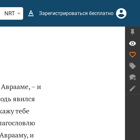
иск по отрывку из Библии или термину
NRT
Зарегистрироваться бесплатно
 Аврааме, – и
подь явился
скажу тебе
благословлю
 Аврааму, и