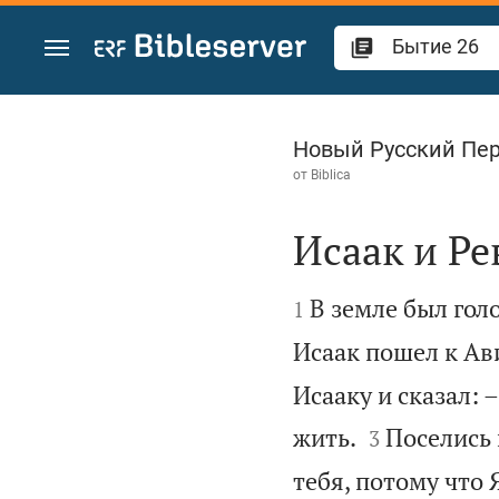
Перейти к содержанию
Бытие 26
Новый Русский Пе
от
Biblica
Исаак и Ре


В земле был голо
1
Исаак пошел к Ав
Исааку и сказал: –


жить.
Поселись 
3
тебя, потому что 