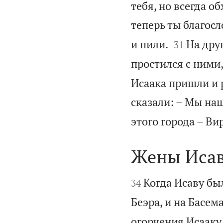
тебя, но всегда о
теперь ты благос


и пили.
На дру
31
простился с ними,
Исаака пришли и 
сказали: – Мы на
этого города – Ви
Жены Иса


Когда Исаву бы
34
Беэра, и на Басем
огорчения Исааку 