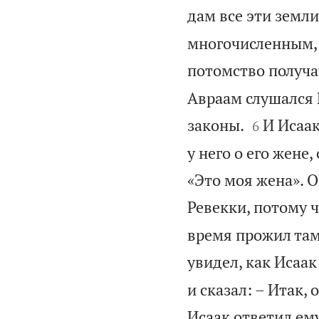
дам все эти земли
многочисленным, к
потомство получат
Авраам слушался 


законы.
И Исаак
6
у него о его жене,
«Это моя жена». О
Ревекки, потому ч
время прожил там
увидел, как Исаак
и сказал: – Итак,
Исаак ответил ему