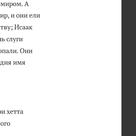
 миром. А
ир, и они ели
ятву; Исаак
нь слуги
опали. Они
о дня имя
ри хетта
ного