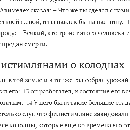
 Авимелех сказал: – Что же ты сделал с нами

 твоей женой, и ты навлек бы на нас вину.
1
роду: – Всякий, кто тронет этого человека и

 предан смерти.
листимлянами о колодцах
ля в той земле и в тот же год собрал урожай


ил его:
он разбогател, и состояние его вс
13


богатым.
У него были такие большие стад
14
столько слуг, что филистимляне завидовали 
все колодцы, которые еще во времена его о