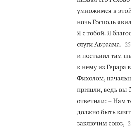
умножимся в этой
ночь Господь явил
Я с тобой. Я благ


слуги Авраама.
25
и поставил там ша
к нему из Герара 
Фихолом, начальн
пришли, ведь вы 
ответили: – Нам т
должно быть клят

заключим союз,
2