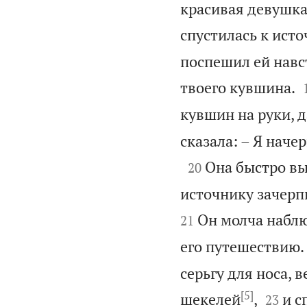
красивая девушка
спустилась к ист
поспешил ей навст
твоего кувшина.
кувшин на руки, д
сказала: – Я наче

Она быстро вы
20
источнику зачерп
Он молча наблю
21
его путешествию.
серьгу для носа, в
[5]


шекелей
,
и с
23