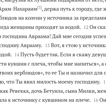
[3]
 Арам-Нахараим
, держа путь к городу, где
блюдов на колени у источника за пределами


когда женщины приходят за водой.
Он ска
12
о господина Авраама! Дай мне сегодня успех


сподину Аврааму.
Вот, я стою у источник
13


одой.
Пусть будет так. Если я скажу деву
14
ти кувшин с плеча, чтобы мне напиться», а 
 твоих верблюдов», то ее Ты и назначил для 

аю, что Ты явил милость моему господину.
1
 как Ревекка, дочь Бетуила, сына Милки, ж


шла к источнику с кувшином на плече.
Он
16