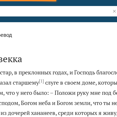
По
ревод
векка
тар, в преклонных годах, и Господь благосл
[1]
азал старшему
слуге в своем доме, котор
, что у него было: – Положи руку мне под 
сподом, Богом неба и Богом земли, что ты н
из дочерей хананеев, среди которых я живу