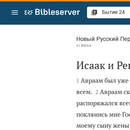
Перейти к содержанию
Бытие 24
Новый Русский Пе
от
Biblica
Исаак и Ре


Авраам был уже с
1


всем.
Авраам ск
2
распоряжался всем
поклянись мне Го
моему сыну жены 