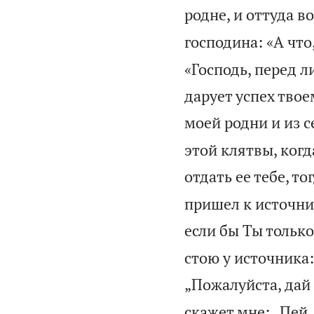
родне, и оттуда в
господина: «А что
«Господь, перед л
дарует успех твое
моей родни и из с
этой клятвы, когд
отдать ее тебе, т
пришел к источник
если бы Ты только
стою у источника:
„Пожалуйста, дай
скажет мне: „Пей,