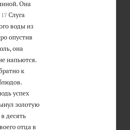
чиной. Она


Слуга
17
ого воды из
тро опустив
оль, она

не напьются.
братно к


блюдов.
подь успех
вынул золотую
 в десять
твоего отца в