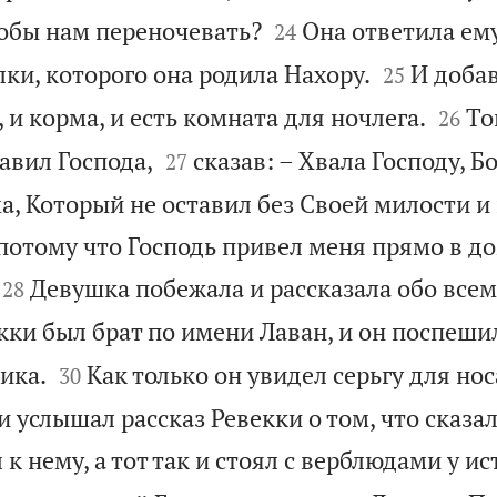


обы нам переночевать?
Она ответила ему
24


ки, которого она родила Нахору.
И добав
25


 и корма, и есть комната для ночлега.
То
26


авил Господа,
сказав: – Хвала Господу, Б
27
а, Который не оставил без Своей милости и
потому что Господь привел меня прямо в до


Девушка побежала и рассказала обо всем
28
кки был брат по имени Лаван, и он поспеши


ика.
Как только он увидел серьгу для нос
30
и услышал рассказ Ревекки о том, что сказал
 к нему, а тот так и стоял с верблюдами у и