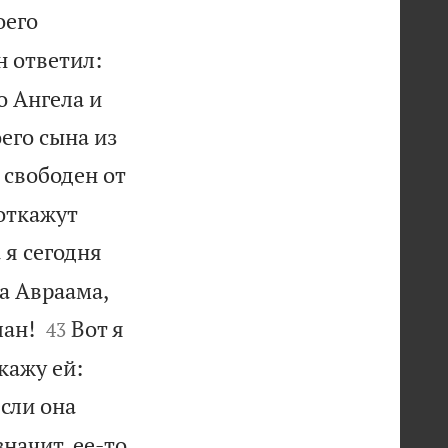
оего
н ответил:
о Ангела и
его сына из
 свободен от
 откажут
 я сегодня
на Авраама,


лан!
Вот я
43
кажу ей:
если она
значит, ее-то