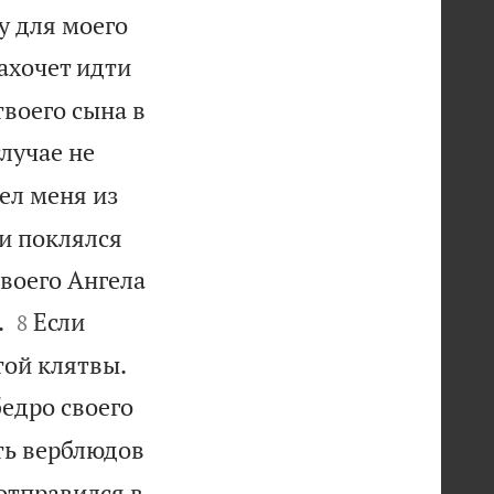
у для моего
захочет идти
твоего сына в
случае не
ел меня из
 и поклялся
Своего Ангела


.
Если
8
той клятвы.
бедро своего
ть верблюдов
 отправился в