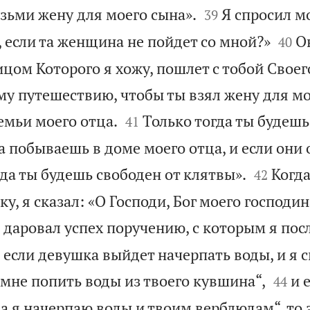


озьми жену для моего сына».
Я спросил м
39


, если та женщина не пойдет со мной?»
О
40
ицом Которого я хожу, пошлет с тобой Своег
му путешествию, чтобы ты взял жену для мо


емьи моего отца.
Только тогда ты будешь
41
а побываешь в доме моего отца, и если они


огда ты будешь свободен от клятвы».
Когда
42
у, я сказал: «О Господи, Бог моего господи
 даровал успех поручению, с которым я пос
 если девушка выйдет начерпать воды, и я с


 мне попить воды из твоего кувшина“,
и 
44
 а я начерпаю воды и твоим верблюдам“, то 