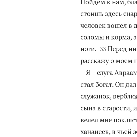
Пойдем к нам, бла
стоишь здесь сна
человек вошел в 
соломы и корма, а


ноги.
Перед ним
33
расскажу о моем п
– Я – слуга Авраам
стал богат. Он дал
служанок, верблюд
сына в старости, и
велел мне покляст
хананеев, в чьей 