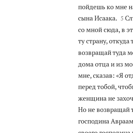
пойдешь ко мне на


сына Исаака.
Сл
5
со мной сюда, в э
ту страну, откуда
возвращай туда м
дома отца и из м
мне, сказав: «Я о
перед тобой, чтоб
женщина не захоче
Но не возвращай 
господина Авраам
своего господина 