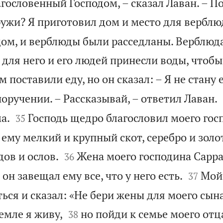
гословенный Господом, – сказал Лаван. – П
ружи? Я приготовил дом и место для верблю
дом, и верблюды были расседланы. Верблюд
 для него и его людей принесли воды, чтоб
 поставили еду, но он сказал: – Я не стану е
оручении. – Рассказывай, – ответил Лаван.


а.
Господь щедро благословил моего госп
35
 ему мелкий и крупный скот, серебро и золот


ов и ослов.
Жена моего господина Сарра
36


 он завещал ему все, что у него есть.
Мой
37
ься и сказал: «Не бери жены для моего сын


земле я живу,
но пойди к семье моего отц
38