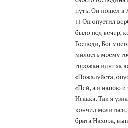
путь. Он пошел в
Он опустил вер
11
было под вечер, 
Господи, Бог моег
милость моему го
горожан идут за в
«Пожалуйста, опус
«Пей, а я напою и
Исаака. Так я узн
кончил молиться,
брата Нахора, вы