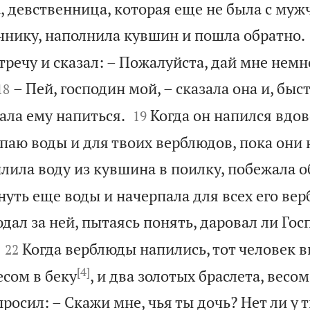
, девственница, которая еще не была с муж
очнику, наполнила кувшин и пошла обратно.
речу и сказал: – Пожалуйста, дай мне немн


– Пей, господин мой, – сказала она и, быс
18


ала ему напиться.
Когда он напился вдов
19
рпаю воды и для твоих верблюдов, пока они 
лила воду из кувшина в поилку, побежала о
нуть еще воды и начерпала для всех его вер
дал за ней, пытаясь понять, даровал ли Гос


Когда верблюды напились, тот человек 
22
[4]
есом в беку
, и два золотых браслета, весом
просил: – Скажи мне, чья ты дочь? Нет ли у 