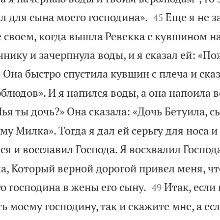


л для сына моего господина».
Еще я не з
45
 своем, когда вышла Ревекка с кувшином на
чнику и зачерпнула воды, и я сказал ей: «По

Она быстро спустила кувшин с плеча и сказа
6
блюдов». И я напился воды, а она напоила 
Чья ты дочь?» Она сказала: «Дочь Бетуила, с
му Милка». Тогда я дал ей серьгу для носа и
ся и восславил Господа. Я восхвалил Господа
а, Который верной дорогой привел меня, чт


о господина в жены его сыну.
Итак, если
49
ь моему господину, так и скажите мне, а есл