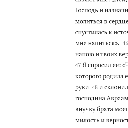
Господь и назначи
молиться в сердце
спустилась к исто

мне напиться».
4
напою и твоих вер
Я спросил ее: «
47
которого родила е


руки
и склонил
48
господина Авраам
внучку брата моег
милость и верност