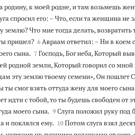
 родину, к моей родне, и там возьмешь жен
уга спросил его: – Что, если та женщина не 
ту землю? Что мне тогда делать, возвратить 


 ты пришел?
Авраам ответил: – Ни в коем 
6


оего сына.
Господь, Бог неба, Который выв
7
оей родной земли, Который говорил со мной
тдам эту землю твоему семени», Он пошлет 
ы ты смог взять оттуда жену для моего сына
т идти с тобой, то ты будешь свободен от э


туда моего сына.
Слуга положил руку под 
9


а и поклялся ему.
Потом слуга взял деся
10
и, нагрузив их лучшими подарками от него,