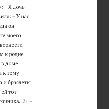
: – Я дочь
ила: – У нас
гда он
огу моего
 верности
м к родне
 в доме
л к тому
а и браслеты
 ей тот


сточника.
–
31