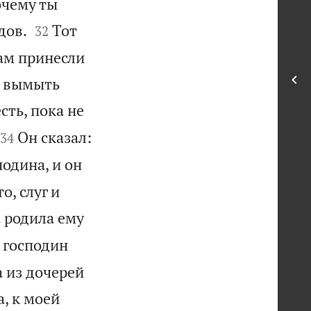
очему ты


дов.
Тот
32
ам принесли
ы вымыть
сть, пока не


Он сказал:
34
одина, и он
о, слуг и
 родила ему
 господин
а из дочерей
а, к моей