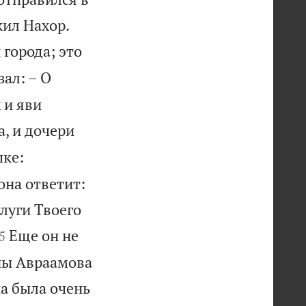


 жил Нахор.
 города; это
зал: – О
 и яви
а, и дочери
шке:
она ответит:
слуги Твоего

Еще он не
5
ены Авраамова
а была очень