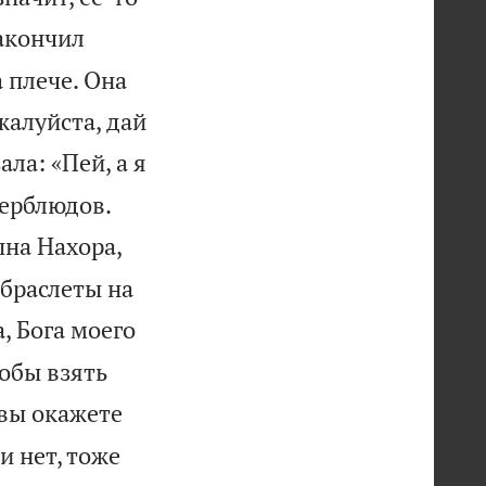
акончил
 плече. Она
жалуйста, дай
ла: «Пей, а я


верблюдов.
ына Нахора,
 браслеты на
, Бога моего
обы взять
 вы окажете
и нет, тоже