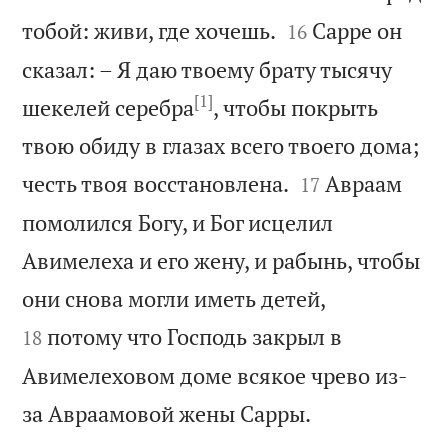


тобой: живи, где хочешь.
Сарре он
16
сказал: – Я даю твоему брату тысячу
[1]
шекелей серебра
, чтобы покрыть
твою обиду в глазах всего твоего дома;


честь твоя восстановлена.
Авраам
17
помолился Богу, и Бог исцелил
Авимелеха и его жену, и рабынь, чтобы


они снова могли иметь детей,
потому что Господь закрыл в
18
Авимелеховом доме всякое чрево из-

за Авраамовой жены Сарры.