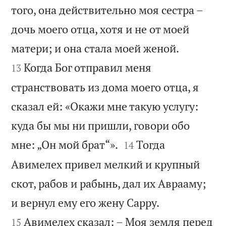
того, она действительно моя сестра –
дочь моего отца, хотя и не от моей


матери; и она стала моей женой.
Когда Бог отправил меня
13
странствовать из дома моего отца, я
сказал ей: «Окажи мне такую услугу:
куда бы мы ни пришли, говори обо


мне: „Он мой брат“».
Тогда
14
Авимелех привел мелкий и крупный
скот, рабов и рабынь, дал их Аврааму;


и вернул ему его жену Сарру.
Авимелех сказал: – Моя земля перед
15