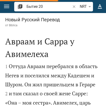
Перейти к содержанию
Поиск по отрывку 
NRT
Бытие 20
Новый Русский Перевод
от
Biblica
Авраам и Сарра у
Авимелеха


Оттуда Авраам перебрался в область
1
Негев и поселился между Кадешем и


Шуром. Он жил пришельцем в Гераре
и там сказал о своей жене Сарре:
2
«Она – моя сестра». Авимелех, царь