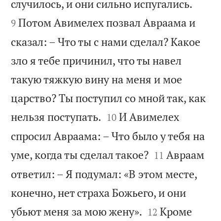


случилось, и они сильно испугались.
Потом Авимелех позвал Авраама и
9
сказал: – Что ты с нами сделал? Какое
зло я тебе причинил, что ты навел
такую тяжкую вину на меня и мое
царство? Ты поступил со мной так, как


нельзя поступать.
И Авимелех
10
спросил Авраама: – Что было у тебя на


уме, когда ты сделал такое?
Авраам
11
ответил: – Я подумал: «В этом месте,
конечно, нет страха Божьего, и они


убьют меня за мою жену».
Кроме
12