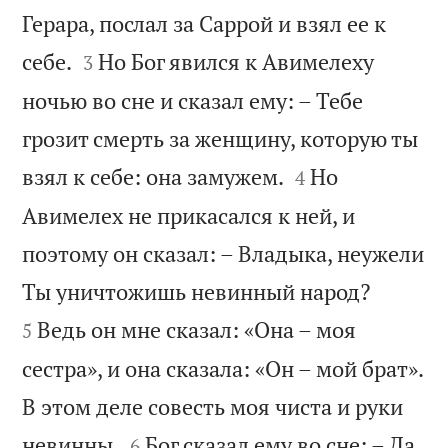
Герара, послал за Саррой и взял ее к


себе.
Но Бог явился к Авимелеху
3
ночью во сне и сказал ему: – Тебе
грозит смерть за женщину, которую ты


взял к себе: она замужем.
Но
4
Авимелех не прикасался к ней, и
поэтому он сказал: – Владыка, неужели


Ты уничтожишь невинный народ?
Ведь он мне сказал: «Она – моя
5
сестра», и она сказала: «Он – мой брат».
В этом деле совесть моя чиста и руки


невинны.
Бог сказал ему во сне: – Да,
6