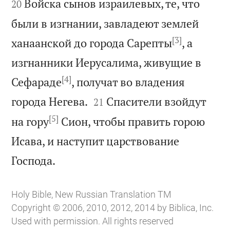
Войска сынов израилевых, те, что
20
были в изгнании, завладеют землей
[3]
ханаанской до города Сарепты
, а
изгнанники Иерусалима, живущие в
[4]
Сефараде
, получат во владения


города Негева.
Спасители взойдут
21
[5]
на гору
Сион, чтобы править горою
Исава, и наступит царствование

Господа.
Holy Bible, New Russian Translation TM
Copyright © 2006, 2010, 2012, 2014 by Biblica, Inc.
Used with permission. All rights reserved