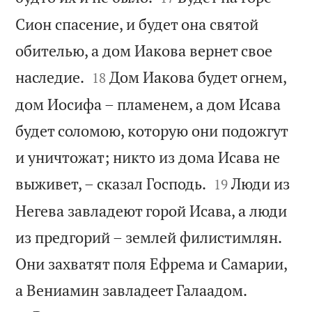
Сион спасение, и будет она святой
обителью, а дом Иакова вернет свое


наследие.
Дом Иакова будет огнем,
18
дом Иосифа – пламенем, а дом Исава
будет соломою, которую они подожгут
и уничтожат; никто из дома Исава не


выживет, – сказал Господь.
Люди из
19
Негева завладеют горой Исава, а люди
из предгорий – землей филистимлян.
Они захватят поля Ефрема и Самарии,


а Вениамин завладеет Галаадом.