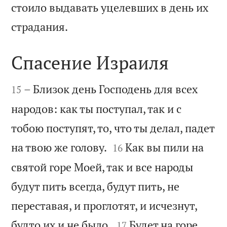
стоило выдавать уцелевших в день их

страдания.
Спасение Израиля


– Близок день Господень для всех
15
народов: как ты поступал, так и с
тобою поступят, то, что ты делал, падет


на твою же голову.
Как вы пили на
16
святой горе Моей, так и все народы
будут пить всегда, будут пить, не
переставая, и проглотят, и исчезнут,


будто их и не было.
Будет на горе
17