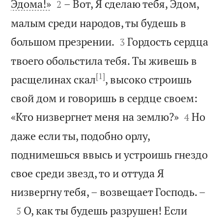


Эдома!»
– Вот, Я сделаю тебя, Эдом,
2
малым среди народов, ты будешь в


большом презрении.
Гордость сердца
3
твоего обольстила тебя. Ты живешь в
[1]
расщелинах скал
, высоко строишь
свой дом и говоришь в сердце своем:


«Кто низвергнет меня на землю?»
Но
4
даже если ты, подобно орлу,
поднимешься ввысь и устроишь гнездо
свое среди звезд, то и оттуда Я

низвергну тебя, – возвещает Господь. –

О, как ты будешь разрушен! Если
5