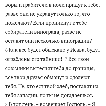
воры и грабители в ночи придут к тебе,
разве они не украдут только то, что
пожелают? Если проникнут к тебе
собиратели винограда, разве не


оставят они несколько виноградин?
Как все будет обыскано у Исава, будут
6


ограблены его тайники!
Все твои
7
союзники вытеснят тебя до границы,
все твои друзья обманут и одолеют
тебя. Те, кто ест твой хлеб, поставят на


тебя западни, но ты не догадаешься.
В тот день, – возвещает Господь, – Я
8