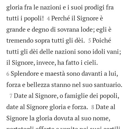
gloria fra le nazioni e i suoi prodigi fra


tutti i popoli!
Perché il Signore è
4
grande e degno di sovrana lode; egli è


tremendo sopra tutti gli dèi.
Poiché
5
tutti gli dèi delle nazioni sono idoli vani;


il Signore, invece, ha fatto i cieli.
Splendore e maestà sono davanti a lui,
6

forza e bellezza stanno nel suo santuario.

Date al Signore, o famiglie dei popoli,
7


date al Signore gloria e forza.
Date al
8
Signore la gloria dovuta al suo nome,

portategli offerte e venite nei suoi cortili.