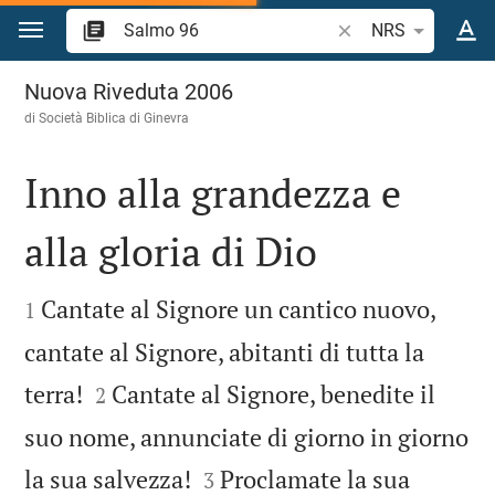
Vai al contenuto
Ricerca verso biblico
NRS
Salmo 96
Nuova Riveduta 2006
di Società Biblica di Ginevra
Inno alla grandezza e
alla gloria di Dio


Cantate al Signore un cantico nuovo,
1
cantate al Signore, abitanti di tutta la


terra!
Cantate al Signore, benedite il
2
suo nome, annunciate di giorno in giorno


la sua salvezza!
Proclamate la sua
3