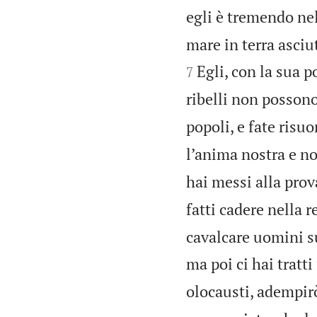
egli è tremendo nel
mare in terra asciut
Egli, con la sua 
7
ribelli non possono
popoli, e fate risu
l’anima nostra e no
hai messi alla prov
fatti cadere nella r
cavalcare uomini su
ma poi ci hai tratti
olocausti, adempir