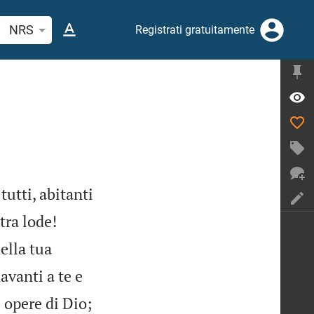
erca verso biblico o parola
NRS
Registrati gratuitamente
tutti, abitanti


tra lode!
ella tua
davanti a te e
 opere di Dio;