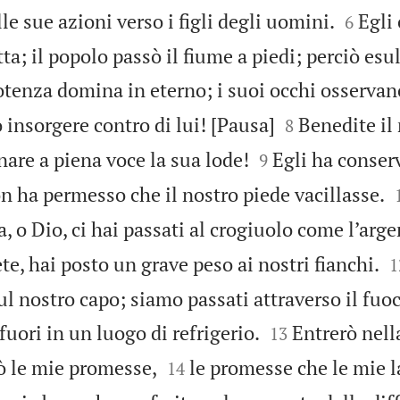


le sue azioni verso i figli degli uomini.
Egli
6
ta; il popolo passò il fiume a piedi; perciò esu
potenza domina in eterno; i suoi occhi osservano


 insorgere contro di lui! [Pausa]
Benedite il 
8


onare a piena voce la sua lode!
Egli ha conserv
9
n ha permesso che il nostro piede vacillasse.
a, o Dio, ci hai passati al crogiuolo come l’arge

ete, hai posto un grave peso ai nostri fianchi.
1
l nostro capo; siamo passati attraverso il fuoc


 fuori in un luogo di refrigerio.
Entrerò nell
13


ò le mie promesse,
le promesse che le mie 
14