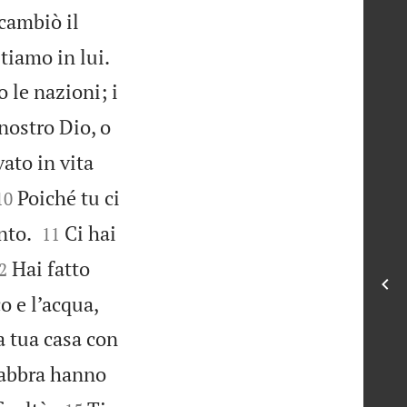
 cambiò il


ltiamo in lui.
 le nazioni; i
nostro Dio, o
ato in vita


Poiché tu ci
10


nto.
Ci hai
11

Hai fatto
2
o e l’acqua,
a tua casa con
labbra hanno