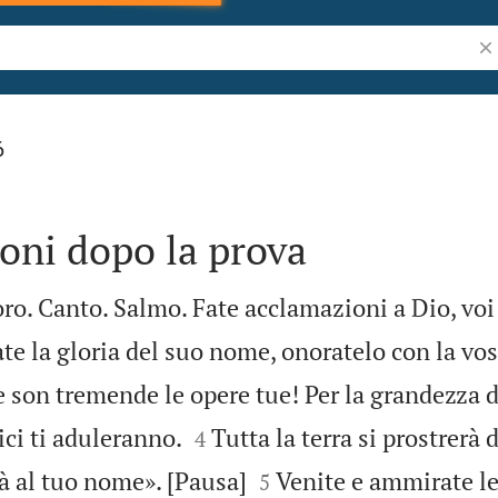
Ric
6
oni dopo la prova
oro. Canto. Salmo. Fate acclamazioni a Dio, voi 
te la gloria del suo nome, onoratelo con la vos
 son tremende le opere tue! Per la grandezza d


ci ti aduleranno.
Tutta la terra si prostrerà 
4


rà al tuo nome». [Pausa]
Venite e ammirate le
5