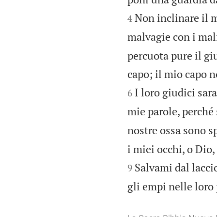
Non inclinare il 
4
malvagie con i malf
percuota pure il gi
capo; il mio capo n
I loro giudici sara
6
mie parole, perché 
nostre ossa sono sp
i miei occhi, o Dio
Salvami dal lacci
9
gli empi nelle loro 