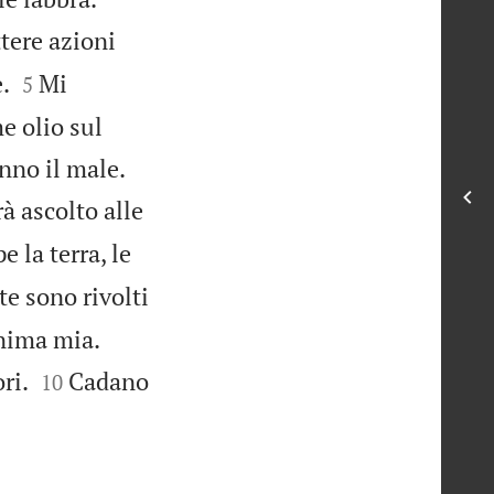
tere azioni


.
Mi
5
e olio sul


anno il male.
rà ascolto alle
 la terra, le
te sono rivolti


anima mia.


ri.
Cadano
10