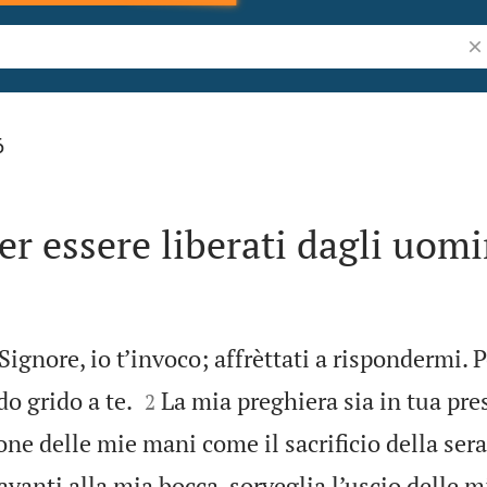
Ric
6
er essere liberati dagli uomi
ignore, io t’invoco; affrèttati a rispondermi. 


o grido a te.
La mia preghiera sia in tua pr
2
one delle mie mani come il sacrificio della sera
vanti alla mia bocca, sorveglia l’uscio delle m