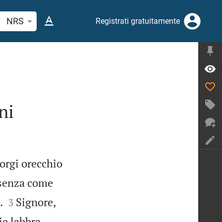
erca verso biblico o parola
NRS
Registrati gratuitamente
ni
Porgi orecchio
esenza come


.
Signore,
3


ie labbra.