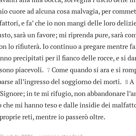
mio cuore ad alcuna cosa malvagia, per commet
attori, e fa’ che io non mangi delle loro delizie
usto, sarà un favore; mi riprenda pure, sarà com
on lo rifiuterà. Io continuo a pregare mentre f
nno precipitati per il fianco delle rocce, e si da


sono piacevoli.
Come quando si ara e si rompe
7


arse all’ingresso del soggiorno dei morti.
A 
8
, Signore; in te mi rifugio, non abbandonare l’
o che mi hanno teso e dalle insidie dei malfatto

proprie reti, mentre io passerò oltre.