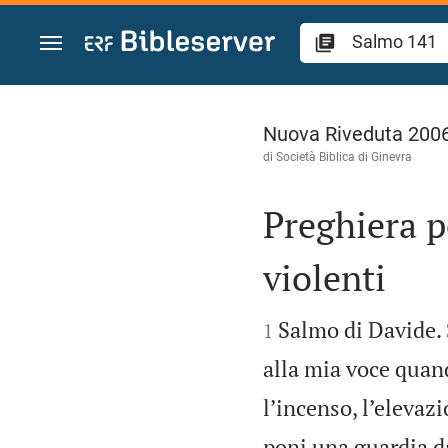
Vai al contenuto
Salmo 141
Nuova Riveduta 200
di Società Biblica di Ginevra
Preghiera p
violenti


Salmo di Davide. S
1
alla mia voce quand
l’incenso, l’elevazi
poni una guardia da