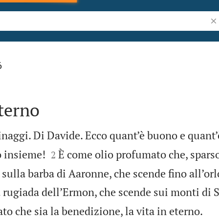
Ric
6
terno
inaggi. Di Davide. Ecco quant’è buono e quant’


no insieme!
È come olio profumato che, sparso
2
 sulla barba di Aaronne, che scende fino all’orl
 rugiada dell’Ermon, che scende sui monti di Si

to che sia la benedizione, la vita in eterno.