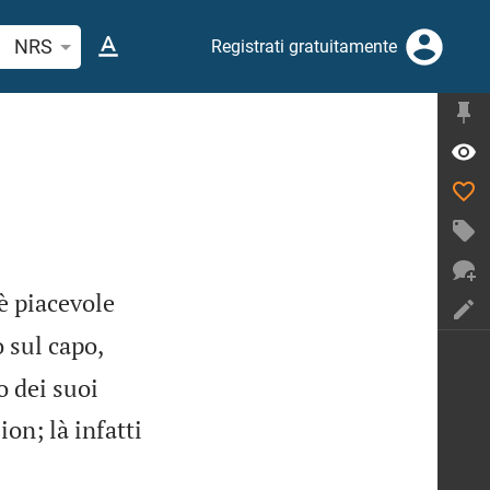
erca verso biblico o parola
NRS
Registrati gratuitamente
è piacevole
 sul capo,
o dei suoi
on; là infatti