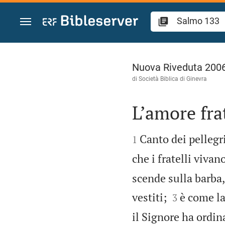
Vai al contenuto
Salmo 133
Nuova Riveduta 200
di Società Biblica di Ginevra
L’amore fra


Canto dei pellegr
1
che i fratelli viva
scende sulla barba,


vestiti;
è come la
3
il Signore ha ordina