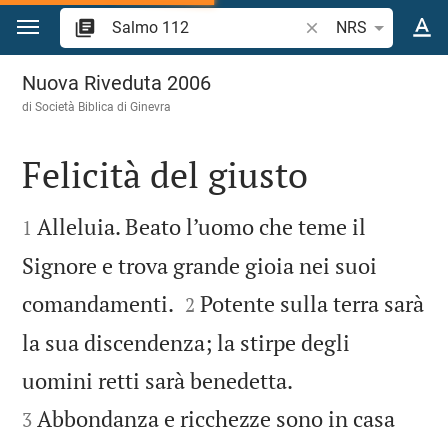
Vai al contenuto
Ricerca verso biblico
NRS
Salmo 112
Nuova Riveduta 2006
di Società Biblica di Ginevra
Felicità del giusto


Alleluia. Beato l’uomo che teme il
1
Signore e trova grande gioia nei suoi


comandamenti.
Potente sulla terra sarà
2
la sua discendenza; la stirpe degli


uomini retti sarà benedetta.
Abbondanza e ricchezze sono in casa
3