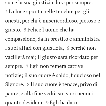


sua e la sua giustizia dura per sempre.
La luce spunta nelle tenebre per gli
4
onesti, per chi è misericordioso, pietoso e


giusto.
Felice l’uomo che ha
5
compassione, dà in prestito e amministra


i suoi affari con giustizia,
perché non
6
vacillerà mai; il giusto sarà ricordato per


sempre.
Egli non temerà cattive
7
notizie; il suo cuore è saldo, fiducioso nel


Signore.
Il suo cuore è tenace, privo di
8
paure, e alla fine vedrà sui suoi nemici


quanto desidera.
Egli ha dato
9