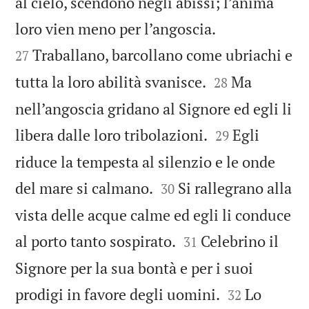
al cielo, scendono negli abissi; l’anima


loro vien meno per l’angoscia.
Traballano, barcollano come ubriachi e
27


tutta la loro abilità svanisce.
Ma
28
nell’angoscia gridano al Signore ed egli li


libera dalle loro tribolazioni.
Egli
29
riduce la tempesta al silenzio e le onde


del mare si calmano.
Si rallegrano alla
30
vista delle acque calme ed egli li conduce


al porto tanto sospirato.
Celebrino il
31
Signore per la sua bontà e per i suoi


prodigi in favore degli uomini.
Lo
32