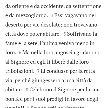
da oriente e da occidente, da settentrione


e da mezzogiorno.
Essi vagavano nel
4
deserto per vie desolate; non trovavano


città dove poter abitare.
Soffrivano la
5
fame e la sete, l’anima veniva meno in


loro.
Ma nella loro angoscia gridarono
6
al Signore ed egli li liberò dalle loro


tribolazioni.
Li condusse per la retta
7
via, perché giungessero a una città da


abitare.
Celebrino il Signore per la sua
8
bontà e per i suoi prodigi in favore degli


uomini!
Poiché egli ha ristorato