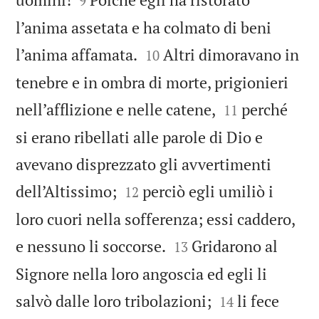
9
l’anima assetata e ha colmato di beni


l’anima affamata.
Altri dimoravano in
10
tenebre e in ombra di morte, prigionieri


nell’afflizione e nelle catene,
perché
11
si erano ribellati alle parole di Dio e
avevano disprezzato gli avvertimenti


dell’Altissimo;
perciò egli umiliò i
12
loro cuori nella sofferenza; essi caddero,


e nessuno li soccorse.
Gridarono al
13
Signore nella loro angoscia ed egli li


salvò dalle loro tribolazioni;
li fece
14