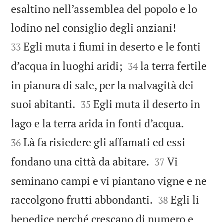
esaltino nell’assemblea del popolo e lo


lodino nel consiglio degli anziani!
Egli muta i fiumi in deserto e le fonti
33


d’acqua in luoghi aridi;
la terra fertile
34
in pianura di sale, per la malvagità dei


suoi abitanti.
Egli muta il deserto in
35


lago e la terra arida in fonti d’acqua.
Là fa risiedere gli affamati ed essi
36


fondano una città da abitare.
Vi
37
seminano campi e vi piantano vigne e ne


raccolgono frutti abbondanti.
Egli li
38
benedice perché crescano di numero e