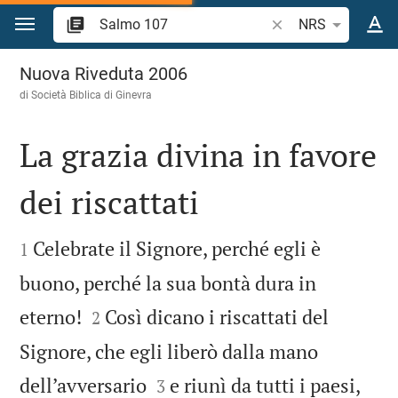
Vai al contenuto
Ricerca verso biblico
NRS
Salmo 107
Nuova Riveduta 2006
di Società Biblica di Ginevra
La grazia divina in favore
dei riscattati


Celebrate il Signore, perché egli è
1
buono, perché la sua bontà dura in


eterno!
Così dicano i riscattati del
2
Signore, che egli liberò dalla mano


dell’avversario
e riunì da tutti i paesi,
3