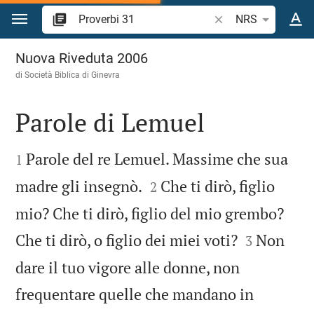
Vai al contenuto
Ricerca verso biblico
NRS
Proverbi 31
Nuova Riveduta 2006
di Società Biblica di Ginevra
Parole di Lemuel


Parole del re Lemuel. Massime che sua
1


madre gli insegnò.
Che ti dirò, figlio
2
mio? Che ti dirò, figlio del mio grembo?


Che ti dirò, o figlio dei miei voti?
Non
3
dare il tuo vigore alle donne, non
frequentare quelle che mandano in