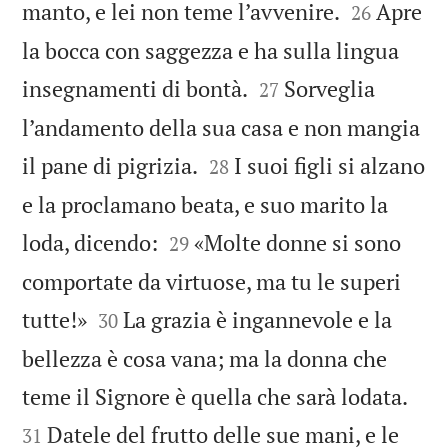


manto, e lei non teme l’avvenire.
Apre
26
la bocca con saggezza e ha sulla lingua


insegnamenti di bontà.
Sorveglia
27
l’andamento della sua casa e non mangia


il pane di pigrizia.
I suoi figli si alzano
28
e la proclamano beata, e suo marito la


loda, dicendo:
«Molte donne si sono
29
comportate da virtuose, ma tu le superi


tutte!»
La grazia è ingannevole e la
30
bellezza è cosa vana; ma la donna che


teme il Signore è quella che sarà lodata.
Datele del frutto delle sue mani, e le
31