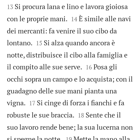
Si procura lana e lino e lavora gioiosa
13


con le proprie mani.
È simile alle navi
14
dei mercanti: fa venire il suo cibo da


lontano.
Si alza quando ancora è
15
notte, distribuisce il cibo alla famiglia e


il compito alle sue serve.
Posa gli
16
occhi sopra un campo e lo acquista; con il
guadagno delle sue mani pianta una


vigna.
Si cinge di forza i fianchi e fa
17


robuste le sue braccia.
Sente che il
18
suo lavoro rende bene; la sua lucerna non


si spegne la notte.
Mette la mano alla
19