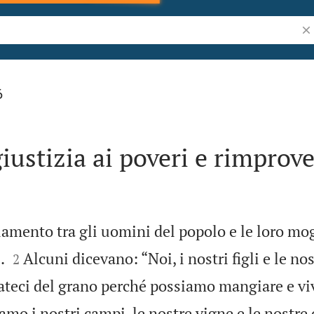
Ric
6
iustizia ai poveri e rimprove
lamento tra gli uomini del popolo e le loro mog


.
Alcuni dicevano: “Noi, i nostri figli e le nos
2
teci del grano perché possiamo mangiare e vi
o i nostri campi, le nostre vigne e le nostre 