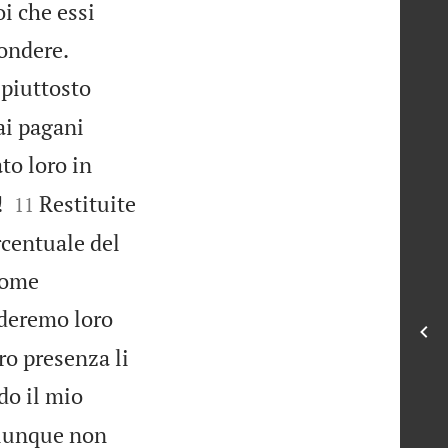
oi che essi


pondere.
 piuttosto
ai pagani
ato loro in


!
Restituite
11
ercentuale del
 come
nderemo loro
ro presenza li
do il mio
chiunque non