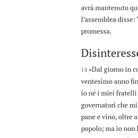
avrà mantenuto ques
l’assemblea disse: 

promessa.
Disinteress


«Dal giorno in c
14
ventesimo anno fino
io né i miei frate
governatori che mi
pane e vino, oltre a
popolo; ma io non h