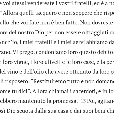
 voi stessi vendereste i vostri fratelli, ed è a n
 Allora quelli tacquero e non seppero che ris
ello che voi fate non è ben fatto. Non dovreste
re del nostro Dio per non essere oltraggiati d
nch’io, i miei fratelli e i miei servi abbiamo d
grano. Vi prego, condoniamo loro questo debito
e loro vigne, i loro uliveti e le loro case, e la p
del vino e dell’olio che avete ottenuto da loro
li risposero: “Restituiremo tutto e non doma
ome tu dici”. Allora chiamai i sacerdoti, e in lo


vrebbero mantenuto la promessa.
Poi, agitan
13
osì Dio scuota dalla sua casa e dai suoi beni 