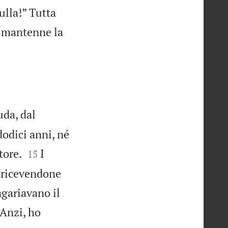
ulla!” Tutta
o mantenne la
uda, dal
odici anni, né


tore.
I
15
 ricevendone
ngariavano il
Anzi, ho