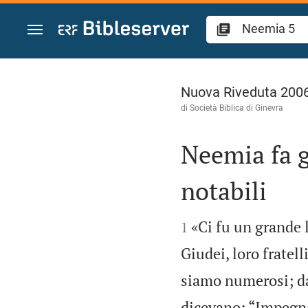
Vai al contenuto
Neemia 5
Nuova Riveduta 200
di Società Biblica di Ginevra
Neemia fa g
notabili


«Ci fu un grande 
1
Giudei, loro fratelli
siamo numerosi; da
dicevano: “Impegnam