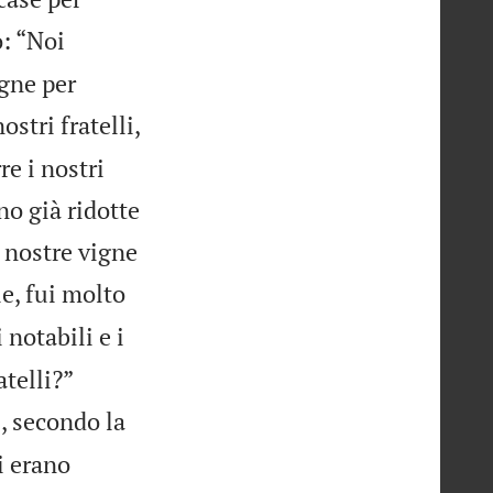
o: “Noi
igne per
stri fratelli,
re i nostri
ono già ridotte
e nostre vigne
e, fui molto
notabili e i
atelli?”
i, secondo la
i erano