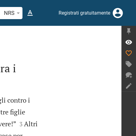
erca verso biblico o parola
NRS
Registrati gratuitamente
ra i
li contro i
tre figlie


vere!”
Altri
3
case per