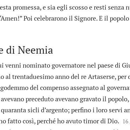
ta promessa, e sia egli scosso e resti senza n
“Amen!” Poi celebrarono il Signore. E il popol
e di Neemia
ui venni nominato governatore nel paese di Gi
 al trentaduesimo anno del re Artaserse, per d
lli godemmo del compenso assegnato al governa
 avevano preceduto avevano gravato il popolo,
 quaranta sicli d’argento; perfino i loro servi a


o fatto così, perché ho avuto timor di Dio.
16