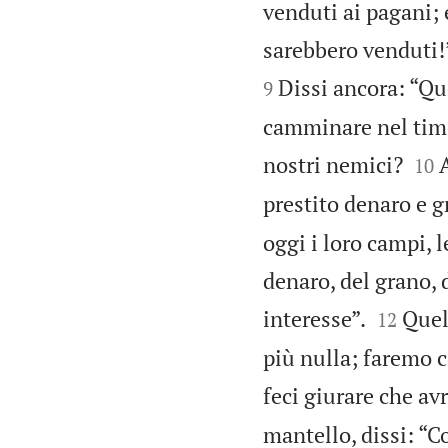
venduti ai pagani; e
sarebbero venduti!”
Dissi ancora: “Qu
9
camminare nel timo


nostri nemici?
A
10
prestito denaro e 
oggi i loro campi, l
denaro, del grano, 


interesse”.
Quel
12
più nulla; faremo c
feci giurare che a
mantello, dissi: “C