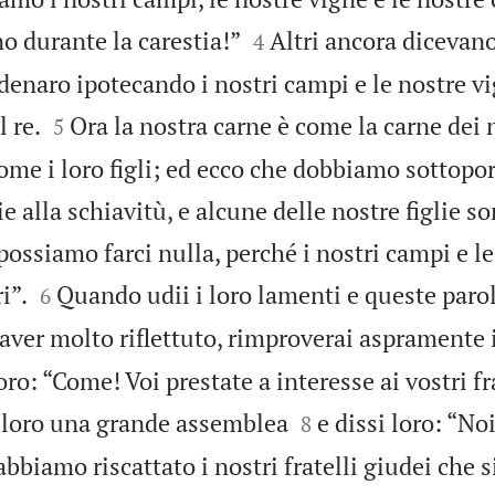


no durante la carestia!”
Altri ancora dicevan
4
enaro ipotecando i nostri campi e le nostre v


l re.
Ora la nostra carne è come la carne dei no
5
come i loro figli; ed ecco che dobbiamo sottopor
glie alla schiavitù, e alcune delle nostre figlie s
possiamo farci nulla, perché i nostri campi e l


i”.
Quando udii i loro lamenti e queste parol
6
ver molto riflettuto, rimproverai aspramente i 
oro: “Come! Voi prestate a interesse ai vostri fr


 loro una grande assemblea
e dissi loro: “No
8
abbiamo riscattato i nostri fratelli giudei che s