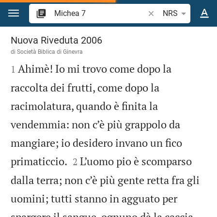
Vai al contenuto
Ricerca verso biblico
NRS
Michea 7
Nuova Riveduta 2006
di Società Biblica di Ginevra

Ahimè! Io mi trovo come dopo la
1
raccolta dei frutti, come dopo la
racimolatura, quando è finita la
vendemmia: non c’è più grappolo da
mangiare; io desidero invano un fico


primaticcio.
L’uomo pio è scomparso
2
dalla terra; non c’è più gente retta fra gli
uomini; tutti stanno in agguato per
spargere il sangue, ognuno dà la caccia