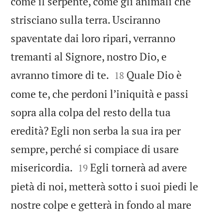
come il serpente, come gli animali che
strisciano sulla terra. Usciranno
spaventate dai loro ripari, verranno
tremanti al Signore, nostro Dio, e


avranno timore di te.
Quale Dio è
18
come te, che perdoni l’iniquità e passi
sopra alla colpa del resto della tua
eredità? Egli non serba la sua ira per
sempre, perché si compiace di usare


misericordia.
Egli tornerà ad avere
19
pietà di noi, metterà sotto i suoi piedi le
nostre colpe e getterà in fondo al mare