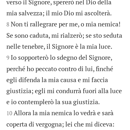
verso il Signore, spererò nel Dio della


mia salvezza; il mio Dio mi ascolterà.
Non ti rallegrare per me, o mia nemica!
8
Se sono caduta, mi rialzerò; se sto seduta


nelle tenebre, il Signore è la mia luce.
Io sopporterò lo sdegno del Signore,
9
perché ho peccato contro di lui, finché
egli difenda la mia causa e mi faccia
giustizia; egli mi condurrà fuori alla luce


e io contemplerò la sua giustizia.
Allora la mia nemica lo vedrà e sarà
10
coperta di vergogna; lei che mi diceva: