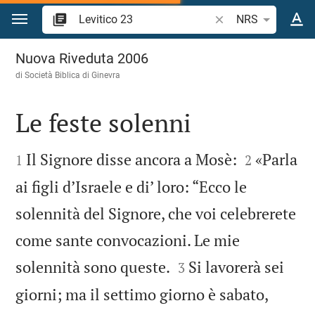
Vai al contenuto
Ricerca verso biblico
NRS
Levitico 23
Nuova Riveduta 2006
di Società Biblica di Ginevra
Le feste solenni




Il Signore disse ancora a Mosè:
«Parla
1
2
ai figli d’Israele e di’ loro: “Ecco le
solennità del Signore, che voi celebrerete
come sante convocazioni. Le mie


solennità sono queste.
Si lavorerà sei
3
giorni; ma il settimo giorno è sabato,