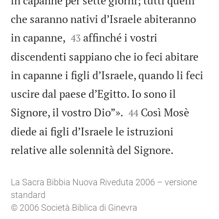
in capanne per sette giorni; tutti quelli
che saranno nativi d’Israele abiteranno


in capanne,
affinché i vostri
43
discendenti sappiano che io feci abitare
in capanne i figli d’Israele, quando li feci
uscire dal paese d’Egitto. Io sono il


Signore, il vostro Dio”».
Così Mosè
44
diede ai figli d’Israele le istruzioni

relative alle solennità del Signore.
La Sacra Bibbia Nuova Riveduta 2006 – versione
standard
© 2006 Società Biblica di Ginevra