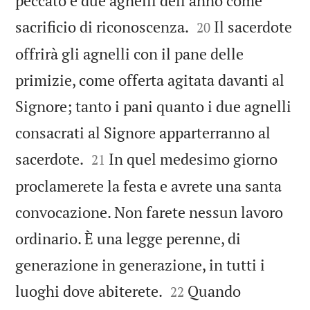
peccato e due agnelli dell’anno come


sacrificio di riconoscenza.
Il sacerdote
20
offrirà gli agnelli con il pane delle
primizie, come offerta agitata davanti al
Signore; tanto i pani quanto i due agnelli
consacrati al Signore apparterranno al


sacerdote.
In quel medesimo giorno
21
proclamerete la festa e avrete una santa
convocazione. Non farete nessun lavoro
ordinario. È una legge perenne, di
generazione in generazione, in tutti i


luoghi dove abiterete.
Quando
22