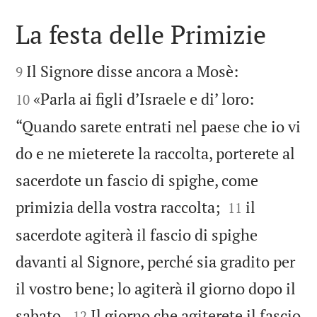
La festa delle Primizie




Il Signore disse ancora a Mosè:
9
«Parla ai figli d’Israele e di’ loro:
10
“Quando sarete entrati nel paese che io vi
do e ne mieterete la raccolta, porterete al
sacerdote un fascio di spighe, come


primizia della vostra raccolta;
il
11
sacerdote agiterà il fascio di spighe
davanti al Signore, perché sia gradito per
il vostro bene; lo agiterà il giorno dopo il


sabato.
Il giorno che agiterete il fascio
12