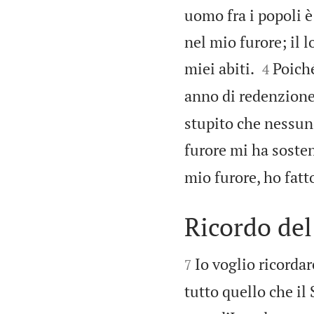
uomo fra i popoli è 
nel mio furore; il 


miei abiti.
Poiché
4
anno di redenzione
stupito che nessuno
furore mi ha soste
mio furore, ho fatto
Ricordo del


Io voglio ricordar
7
tutto quello che il 