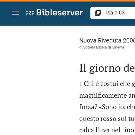
Vai al contenuto
Isaia 63
Nuova Riveduta 200
di Società Biblica di Ginevra
Il giorno d


Chi è costui che 
1
magnificamente am
forza? «Sono io, ch
questo rosso sul tu
calca l’uva nel tino