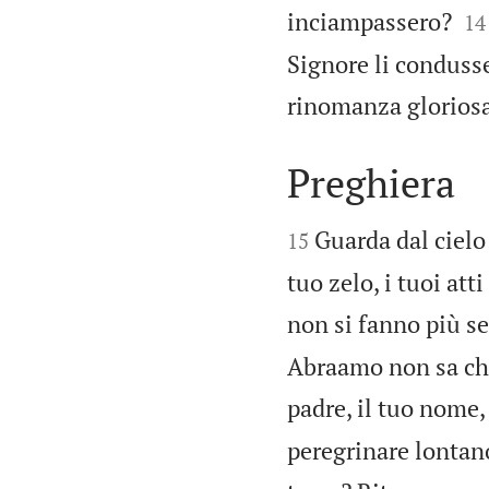


inciampassero?
14
Signore li condusse
rinomanza gloriosa
Preghiera


Guarda dal cielo
15
tuo zelo, i tuoi att
non si fanno più se
Abraamo non sa chi 
padre, il tuo nome,
peregrinare lontano