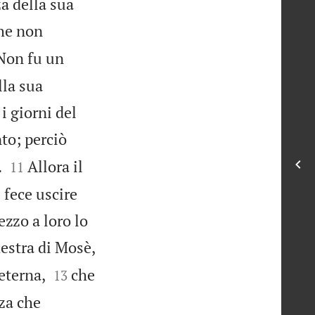
a della sua
che non
 Non fu un
lla sua
 i giorni del
nto; perciò


.
Allora il
11
 fece uscire
zzo a loro lo
destra di Mosè,


eterna,
che
13
nza che