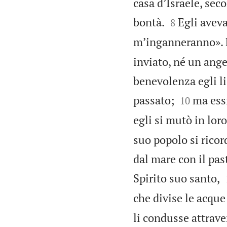
casa d’Israele, sec


bontà.
Egli aveva
8
m’inganneranno». F
inviato, né un ange
benevolenza egli li 


passato;
ma essi
10
egli si mutò in lor
suo popolo si ricor
dal mare con il pas
Spirito suo santo,
che divise le acque
li condusse attrave