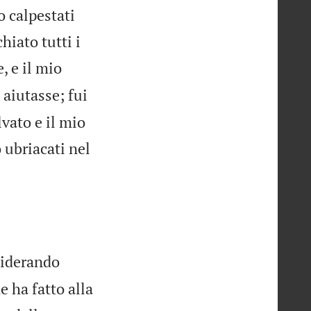
o calpestati
hiato tutti i
, e il mio
 aiutasse; fui
vato e il mio
o ubriacati nel
nsiderando
e ha fatto alla