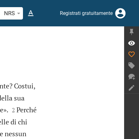
erca verso biblico o parola
NRS
Registrati gratuitamente
nte? Costui,
ella sua


e».
Perché
2
lle di chi
, e nessun