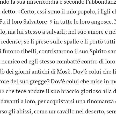
ondo la sua misericordia e secondo l’abbondanz
 detto: «Certo, essi sono il mio popolo, i figli 


u il loro Salvatore
in tutte le loro angosce.
9
lo, ma lui stesso a salvarli; nel suo amore e ne
redense; se li prese sulle spalle e li portò tutti
 furono ribelli, contristarono il suo Spirito sa
o nemico ed egli stesso combatté contro di loro
dò dei giorni antichi di Mosè. Dov’è colui che li
tore del suo gregge? Dov’è colui che mise in me


che fece andare il suo braccio glorioso alla 
12
 davanti a loro, per acquistarsi una rinomanza 
rso gli abissi, come un cavallo nel deserto, se