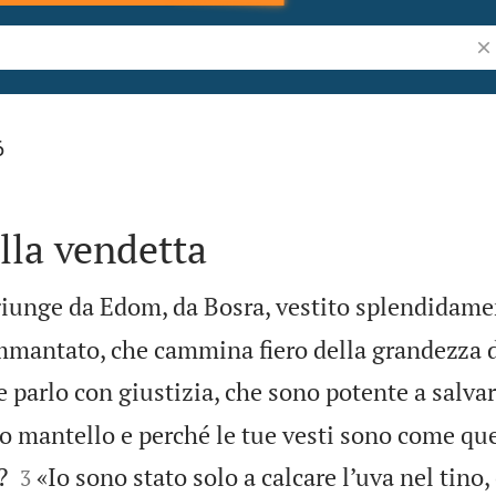
Ric
6
ella vendetta
giunge da Edom, da Bosra, vestito splendidame
mantato, che cammina fiero della grandezza d
e parlo con giustizia, che sono potente a salvar
o mantello e perché le tue vesti sono come que


?
«Io sono stato solo a calcare l’uva nel tino
3