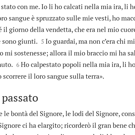
stato con me. Io li ho calcati nella mia ira, li h
loro sangue è spruzzato sulle mie vesti, ho macc
 il giorno della vendetta, che era nel mio cuore


 sono giunti.
Io guardai, ma non c’era chi mi
5
 mi sostenesse; allora il mio braccio mi ha sal


nuto.
Ho calpestato popoli nella mia ira, li h
6

 scorrere il loro sangue sulla terra».
 passato
e le bontà del Signore, le lodi del Signore, co
Signore ci ha elargito; ricorderò il gran bene ch