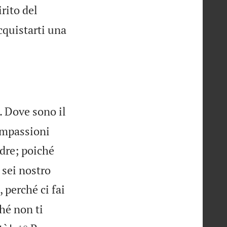
rito del
acquistarti una
. Dove sono il
compassioni
adre; poiché
 sei nostro
 perché ci fai
hé non ti