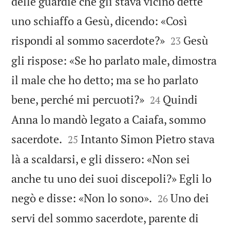
delle guardie che gli stava vicino dette
uno schiaffo a Gesù, dicendo: «Così


rispondi al sommo sacerdote?»
Gesù
23
gli rispose: «Se ho parlato male, dimostra
il male che ho detto; ma se ho parlato


bene, perché mi percuoti?»
Quindi
24
Anna lo mandò legato a Caiafa, sommo


sacerdote.
Intanto Simon Pietro stava
25
là a scaldarsi, e gli dissero: «Non sei
anche tu uno dei suoi discepoli?» Egli lo


negò e disse: «Non lo sono».
Uno dei
26
servi del sommo sacerdote, parente di