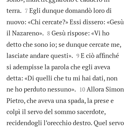


terra.
Egli dunque domandò loro di
7
nuovo: «Chi cercate?» Essi dissero: «Gesù


il Nazareno».
Gesù rispose: «Vi ho
8
detto che sono io; se dunque cercate me,


lasciate andare questi».
E ciò affinché
9
si adempisse la parola che egli aveva
detta: «Di quelli che tu mi hai dati, non


ne ho perduto nessuno».
Allora Simon
10
Pietro, che aveva una spada, la prese e
colpì il servo del sommo sacerdote,
recidendogli l’orecchio destro. Quel servo