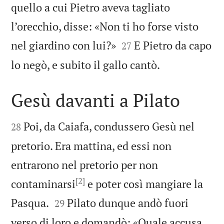
quello a cui Pietro aveva tagliato
l’orecchio, disse: «Non ti ho forse visto


nel giardino con lui?»
E Pietro da capo
27

lo negò, e subito il gallo cantò.
Gesù davanti a Pilato


Poi, da Caiafa, condussero Gesù nel
28
pretorio. Era mattina, ed essi non
entrarono nel pretorio per non
[2]
contaminarsi
e poter così mangiare la


Pasqua.
Pilato dunque andò fuori
29
verso di loro e domandò: «Quale accusa