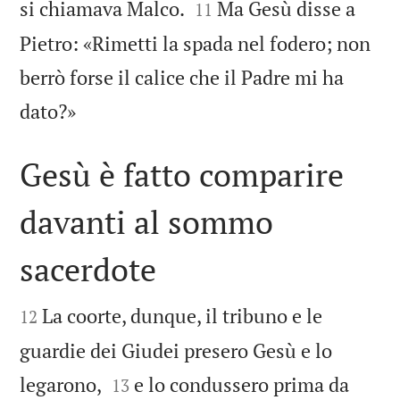


si chiamava Malco.
Ma Gesù disse a
11
Pietro: «Rimetti la spada nel fodero; non
berrò forse il calice che il Padre mi ha

dato?»
Gesù è fatto comparire
davanti al sommo
sacerdote


La coorte, dunque, il tribuno e le
12
guardie dei Giudei presero Gesù e lo


legarono,
e lo condussero prima da
13