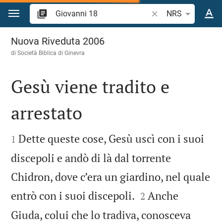
Vai al contenuto
Ricerca verso biblico
NRS
Giovanni 18
Nuova Riveduta 2006
di Società Biblica di Ginevra
Gesù viene tradito e
arrestato


Dette queste cose, Gesù uscì con i suoi
1
discepoli e andò di là dal torrente
Chidron, dove c’era un giardino, nel quale


entrò con i suoi discepoli.
Anche
2
Giuda, colui che lo tradiva, conosceva