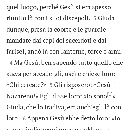
quel luogo, perché Gesù si era spesso


riunito là con i suoi discepoli.
Giuda
3
dunque, presa la coorte e le guardie
mandate dai capi dei sacerdoti e dai

farisei, andò là con lanterne, torce e armi.

Ma Gesù, ben sapendo tutto quello che
4
stava per accadergli, uscì e chiese loro:


«Chi cercate?»
Gli risposero: «Gesù il
5
[1]
Nazareno!» Egli disse loro: «Io sono
».
Giuda, che lo tradiva, era anch’egli là con


loro.
Appena Gesù ebbe detto loro: «Io
6
sono», indietreggiarono e caddero in