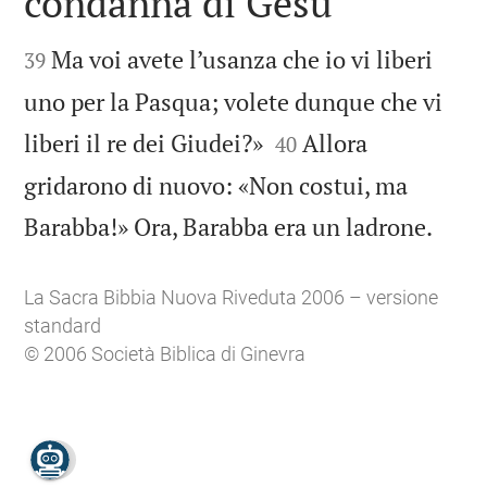
condanna di Gesù


Ma voi avete l’usanza che io vi liberi
39
uno per la Pasqua; volete dunque che vi


liberi il re dei Giudei?»
Allora
40
gridarono di nuovo: «Non costui, ma

Barabba!» Ora, Barabba era un ladrone.
La Sacra Bibbia Nuova Riveduta 2006 – versione
standard
© 2006 Società Biblica di Ginevra