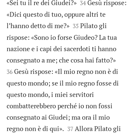


«Sei tu il re dei Giudei?»
Gesù rispose:
34
«Dici questo di tuo, oppure altri te


l’hanno detto di me?»
Pilato gli
35
rispose: «Sono io forse Giudeo? La tua
nazione e i capi dei sacerdoti ti hanno


consegnato a me; che cosa hai fatto?»
Gesù rispose: «Il mio regno non è di
36
questo mondo; se il mio regno fosse di
questo mondo, i miei servitori
combatterebbero perché io non fossi
consegnato ai Giudei; ma ora il mio


regno non è di qui».
Allora Pilato gli
37