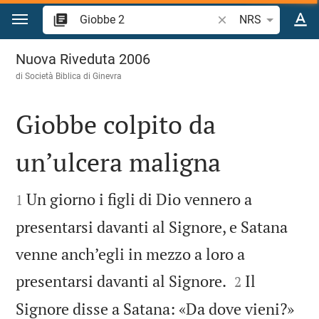
Vai al contenuto
Ricerca verso biblico
NRS
Giobbe 2
Nuova Riveduta 2006
di Società Biblica di Ginevra
Giobbe colpito da
un’ulcera maligna


Un giorno i figli di Dio vennero a
1
presentarsi davanti al Signore, e Satana
venne anch’egli in mezzo a loro a


presentarsi davanti al Signore.
Il
2
Signore disse a Satana: «Da dove vieni?»