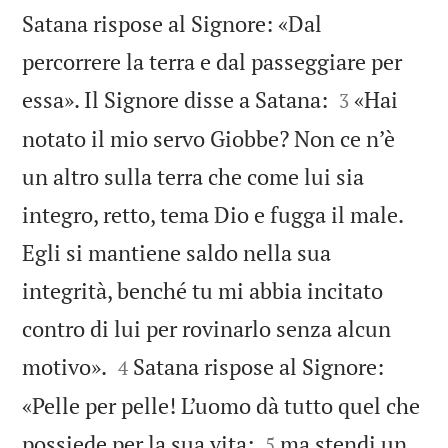
Satana rispose al Signore: «Dal
percorrere la terra e dal passeggiare per


essa». Il Signore disse a Satana:
«Hai
3
notato il mio servo Giobbe? Non ce n’è
un altro sulla terra che come lui sia
integro, retto, tema Dio e fugga il male.
Egli si mantiene saldo nella sua
integrità, benché tu mi abbia incitato
contro di lui per rovinarlo senza alcun


motivo».
Satana rispose al Signore:
4
«Pelle per pelle! L’uomo dà tutto quel che


possiede per la sua vita;
ma stendi un
5