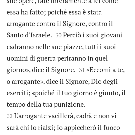
sue opere, fate interamente a lei come
essa ha fatto; poiché essa è stata
arrogante contro il Signore, contro il


Santo d’Israele.
Perciò i suoi giovani
30
cadranno nelle sue piazze, tutti i suoi
uomini di guerra periranno in quel


giorno», dice il Signore.
«Eccomi a te,
31
o arrogante», dice il Signore, Dio degli
eserciti; «poiché il tuo giorno è giunto, il


tempo della tua punizione.
L’arrogante vacillerà, cadrà e non vi
32
sarà chi lo rialzi; io appiccherò il fuoco