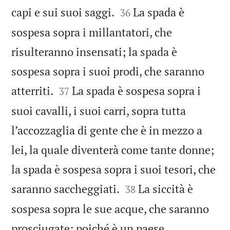


capi e sui suoi saggi.
La spada è
36
sospesa sopra i millantatori, che
risulteranno insensati; la spada è
sospesa sopra i suoi prodi, che saranno


atterriti.
La spada è sospesa sopra i
37
suoi cavalli, i suoi carri, sopra tutta
l’accozzaglia di gente che è in mezzo a
lei, la quale diventerà come tante donne;
la spada è sospesa sopra i suoi tesori, che


saranno saccheggiati.
La siccità è
38
sospesa sopra le sue acque, che saranno
prosciugate; poiché è un paese