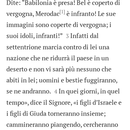
Dite: “Babilonia è presa! Bel è coperto di
[1]
vergogna, Merodac
è infranto! Le sue
immagini sono coperte di vergogna; i


suoi idoli, infranti!”
Infatti dal
3
settentrione marcia contro di lei una
nazione che ne ridurrà il paese in un
deserto e non vi sarà più nessuno che
abiti in lei; uomini e bestie fuggiranno,


se ne andranno.
In quei giorni, in quel
4
tempo», dice il Signore, «i figli d’Israele e
i figli di Giuda torneranno insieme;
cammineranno piangendo, cercheranno