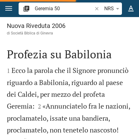
Vai al contenuto
Ricerca verso biblico
NRS
Geremia 50
Nuova Riveduta 2006
di Società Biblica di Ginevra
Profezia su Babilonia


Ecco la parola che il Signore pronunciò
1
riguardo a Babilonia, riguardo al paese
dei Caldei, per mezzo del profeta


Geremia:
«Annunciatelo fra le nazioni,
2
proclamatelo, issate una bandiera,
proclamatelo, non tenetelo nascosto!