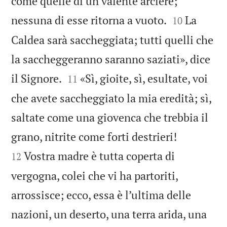
come quelle di un valente arciere;


nessuna di esse ritorna a vuoto.
La
10
Caldea sarà saccheggiata; tutti quelli che
la saccheggeranno saranno saziati», dice


il Signore.
«Sì, gioite, sì, esultate, voi
11
che avete saccheggiato la mia eredità; sì,
saltate come una giovenca che trebbia il


grano, nitrite come forti destrieri!
Vostra madre è tutta coperta di
12
vergogna, colei che vi ha partoriti,
arrossisce; ecco, essa è l’ultima delle
nazioni, un deserto, una terra arida, una