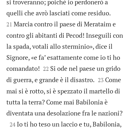
si troveranno; poiché io perdonerò a


quelli che avrò lasciati come residuo.
Marcia contro il paese di Merataim e
21
contro gli abitanti di Pecod! Inseguili con
la spada, votali allo sterminio», dice il
Signore, «e fa’ esattamente come io ti ho


comandato!
Si ode nel paese un grido
22


di guerra, e grande è il disastro.
Come
23
mai si è rotto, si è spezzato il martello di
tutta la terra? Come mai Babilonia è

diventata una desolazione fra le nazioni?

Io ti ho teso un laccio e tu, Babilonia,
24