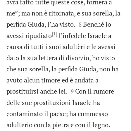
avrà fatto tutte queste cose, tornerà a
me”; ma non è ritornata, e sua sorella, la


perfida Giuda, l’ha visto.
Benché io
8
[1]
avessi ripudiato
l’infedele Israele a
causa di tutti i suoi adultèri e le avessi
dato la sua lettera di divorzio, ho visto
che sua sorella, la perfida Giuda, non ha
avuto alcun timore ed è andata a


prostituirsi anche lei.
Con il rumore
9
delle sue prostituzioni Israele ha
contaminato il paese; ha commesso


adulterio con la pietra e con il legno.