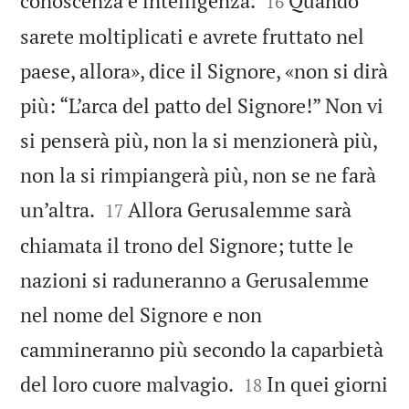
conoscenza e intelligenza.
Quando
16
sarete moltiplicati e avrete fruttato nel
paese, allora», dice il Signore, «non si dirà
più: “L’arca del patto del Signore!” Non vi
si penserà più, non la si menzionerà più,
non la si rimpiangerà più, non se ne farà


un’altra.
Allora Gerusalemme sarà
17
chiamata il trono del Signore; tutte le
nazioni si raduneranno a Gerusalemme
nel nome del Signore e non
cammineranno più secondo la caparbietà


del loro cuore malvagio.
In quei giorni
18