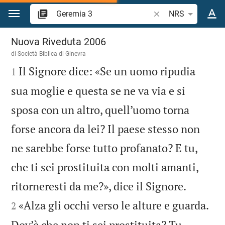
Vai al contenuto
Ricerca verso biblico
NRS
Geremia 3
Nuova Riveduta 2006
di Società Biblica di Ginevra

Il Signore dice: «Se un uomo ripudia
1
sua moglie e questa se ne va via e si
sposa con un altro, quell’uomo torna
forse ancora da lei? Il paese stesso non
ne sarebbe forse tutto profanato? E tu,
che ti sei prostituita con molti amanti,


ritorneresti da me?», dice il Signore.
«Alza gli occhi verso le alture e guarda.
2
Dov’è che non ti sei prostituita? Tu