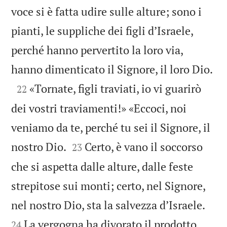
voce si è fatta udire sulle alture; sono i
pianti, le suppliche dei figli d’Israele,
perché hanno pervertito la loro via,

hanno dimenticato il Signore, il loro Dio.

«Tornate, figli traviati, io vi guarirò
22
dei vostri traviamenti!» «Eccoci, noi
veniamo da te, perché tu sei il Signore, il


nostro Dio.
Certo, è vano il soccorso
23
che si aspetta dalle alture, dalle feste
strepitose sui monti; certo, nel Signore,


nel nostro Dio, sta la salvezza d’Israele.
La vergogna ha divorato il prodotto
24