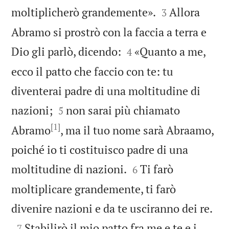


moltiplicherò grandemente».
Allora
3
Abramo si prostrò con la faccia a terra e


Dio gli parlò, dicendo:
«Quanto a me,
4
ecco il patto che faccio con te: tu
diventerai padre di una moltitudine di


nazioni;
non sarai più chiamato
5
[1]
Abramo
, ma il tuo nome sarà Abraamo,
poiché io ti costituisco padre di una


moltitudine di nazioni.
Ti farò
6
moltiplicare grandemente, ti farò

divenire nazioni e da te usciranno dei re.

Stabilirò il mio patto fra me e te e i
7