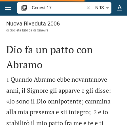
Vai al contenuto
Ricerca verso biblico
NRS
Genesi 17
Nuova Riveduta 2006
di Società Biblica di Ginevra
Dio fa un patto con
Abramo


Quando Abramo ebbe novantanove
1
anni, il Signore gli apparve e gli disse:
«Io sono il Dio onnipotente; cammina


alla mia presenza e sii integro;
e io
2
stabilirò il mio patto fra me e te e ti