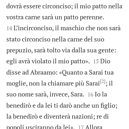
dovrà essere circonciso; il mio patto nella


vostra carne sarà un patto perenne.
L’incirconciso, il maschio che non sarà
14
stato circonciso nella carne del suo
prepuzio, sarà tolto via dalla sua gente:


egli avrà violato il mio patto».
Dio
15
disse ad Abraamo: «Quanto a Sarai tua
[2]
moglie, non la chiamare più Sarai
; il


suo nome sarà, invece, Sara.
Io la
16
benedirò e da lei ti darò anche un figlio;
la benedirò e diventerà nazioni; re di


popoli usciranno da lei».
Allora
17