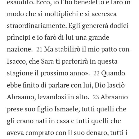
esaudito. Ecco, io l’ho benedetto e farò in
modo che si moltiplichi e si accresca
straordinariamente. Egli genererà dodici
prìncipi e io farò di lui una grande


nazione.
Ma stabilirò il mio patto con
21
Isacco, che Sara ti partorirà in questa


stagione il prossimo anno».
Quando
22
ebbe finito di parlare con lui, Dio lasciò


Abraamo, levandosi in alto.
Abraamo
23
prese suo figlio Ismaele, tutti quelli che
gli erano nati in casa e tutti quelli che
aveva comprato con il suo denaro, tutti i