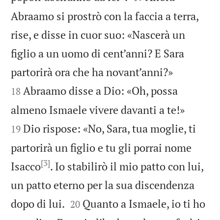
Abraamo si prostrò con la faccia a terra,
rise, e disse in cuor suo: «Nascerà un
figlio a un uomo di cent’anni? E Sara


partorirà ora che ha novant’anni?»
Abraamo disse a Dio: «Oh, possa
18


almeno Ismaele vivere davanti a te!»
Dio rispose: «No, Sara, tua moglie, ti
19
partorirà un figlio e tu gli porrai nome
[3]
Isacco
. Io stabilirò il mio patto con lui,
un patto eterno per la sua discendenza


dopo di lui.
Quanto a Ismaele, io ti ho
20