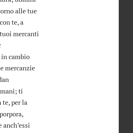
torno alle tue
on te, a
 tuoi mercanti
c
o in cambio
ue mercanzie
edan
mani; ti
te, per la
 porpora,
e anch’essi