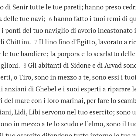
so di Senir tutte le tue pareti; hanno preso cedr


a delle tue navi;
hanno fatto i tuoi remi di q
6
i ponti del tuo naviglio di avorio incastonato i


di Chittim.
Il lino fino d’Egitto, lavorato a ri
7
r le tue bandiere; la porpora e lo scarlatto delle


glioni.
Gli abitanti di Sidone e di Arvad sono
8
erti, o Tiro, sono in mezzo a te, sono essi i tuoi
i anziani di Ghebel e i suoi esperti a riparare le
vi del mare con i loro marinai, per fare lo scamb
iani, Lidi, Libi servono nel tuo esercito; sono 
no in mezzo a te lo scudo e l’elmo, sono il tu
e il tuo esercito difendono tutto intorno le tue