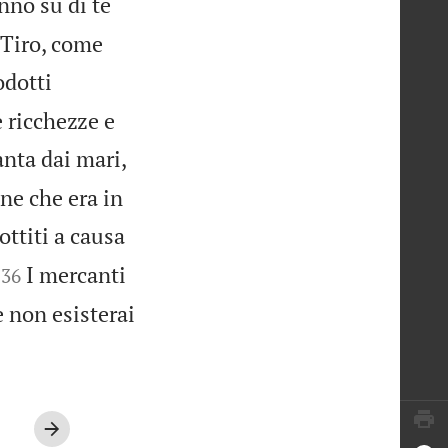
nno su di te
 Tiro, come
odotti
 ricchezze e
anta dai mari,
ne che era in
ottiti a causa


I mercanti
36
e non esisterai