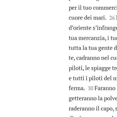
per il tuo commerci


cuore dei mari.
26
d’oriente s’infrang
tua mercanzia, i tuo
tutta la tua gente d
te, cadranno nel cuo
piloti, le spiagge 
e tutti i piloti del


ferma.
Faranno 
30
getteranno la polve
raderanno il capo, 