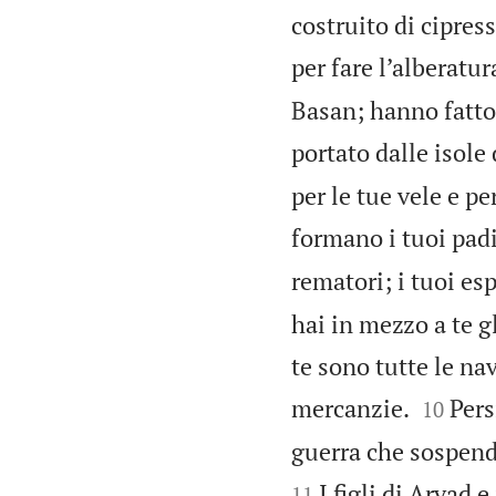
costruito di cipres
per fare l’alberatur
Basan; hanno fatto 
portato dalle isole 
per le tue vele e pe
formano i tuoi padi
rematori; i tuoi esp
hai in mezzo a te gl
te sono tutte le na


mercanzie.
Pers
10
guerra che sospendo
I figli di Arvad 
11