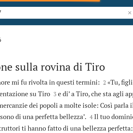
Ric
6
e sulla rovina di Tiro


ore mi fu rivolta in questi termini:
«Tu, figl
2


entazione su Tiro
e di’ a Tiro, che sta agli a
3
mercanzie dei popoli a molte isole: Così parla i


o sono di una perfetta bellezza’.
Il tuo domini
4
truttori ti hanno fatto di una bellezza perfetta: