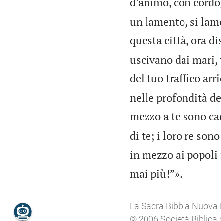
d’animo, con cordo
un lamento, si lam
questa città, ora d
uscivano dai mari, 
del tuo traffico arri
nelle profondità de
mezzo a te sono ca
di te; i loro re son
in mezzo ai popoli 

mai più!”».
La Sacra Bibbia Nuova 
© 2006 Società Biblica 