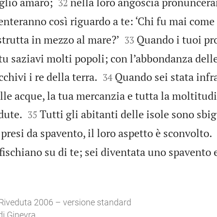


glio amaro;
nella loro angoscia pronuncera
32
enteranno così riguardo a te: ‘Chi fu mai come


istrutta in mezzo al mare?’
Quando i tuoi pr
33
tu saziavi molti popoli; con l’abbondanza delle


cchivi i re della terra.
Quando sei stata infr
34
lle acque, la tua mercanzia e tutta la moltitudi


dute.
Tutti gli abitanti delle isole sono sbig
35
o presi da spavento, il loro aspetto è sconvolto.
fischiano su di te; sei diventata uno spavento 
Riveduta 2006 – versione standard
di Ginevra