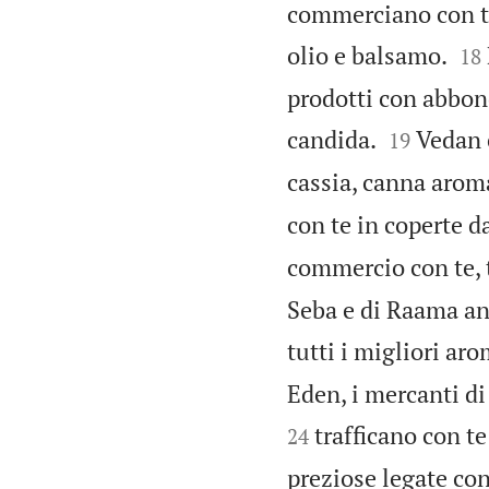
commerciano con te


olio e balsamo.
18
prodotti con abbond


candida.
Vedan e
19
cassia, canna aroma
con te in coperte d
commercio con te, t
Seba e di Raama an
tutti i migliori aro
Eden, i mercanti di
trafficano con te
24
preziose legate con