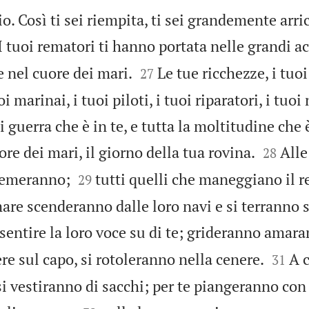
o. Così ti sei riempita, ti sei grandemente arri
I tuoi rematori ti hanno portata nelle grandi ac


e nel cuore dei mari.
Le tue ricchezze, i tuoi
27
i marinai, i tuoi piloti, i tuoi riparatori, i tuoi
i guerra che è in te, e tutta la moltitudine che


re dei mari, il giorno della tua rovina.
Alle
28


tremeranno;
tutti quelli che maneggiano il r
29
 mare scenderanno dalle loro navi e si terranno s
sentire la loro voce su di te; grideranno amara


re sul capo, si rotoleranno nella cenere.
A c
31
si vestiranno di sacchi; per te piangeranno co