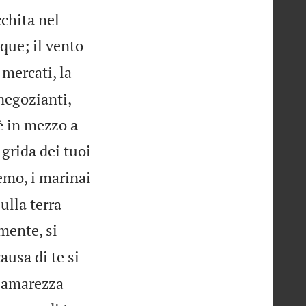
cchita nel
que; il vento
 mercati, la
 negozianti,
 è in mezzo a
 grida dei tuoi
emo, i marinai
ulla terra
mente, si
ausa di te si
n amarezza