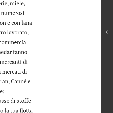
rie, miele,
i numerosi
bon e con lana
rro lavorato,
commercia
Chedar fanno
 mercanti di
 mercati di
ran, Canné e


e;
asse di stoffe
o la tua flotta