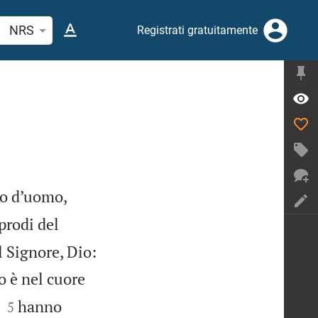
erca verso biblico o parola
NRS
Registrati gratuitamente
io d’uomo,
pprodi del
l Signore, Dio:
o è nel cuore


hanno
5