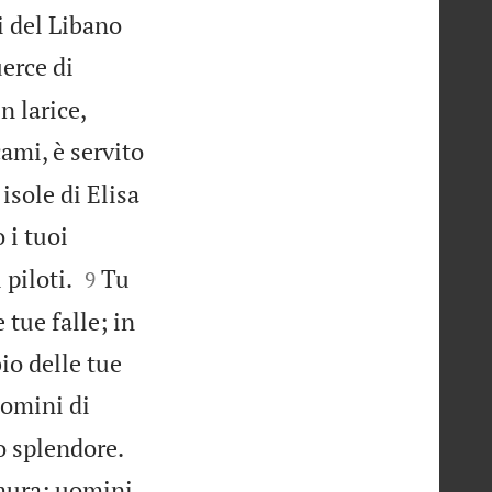
i del Libano
uerce di
n larice,
cami, è servito
 isole di Elisa
 i tuoi


 piloti.
Tu
9
 tue falle; in
io delle tue
uomini di


o splendore.
 mura; uomini