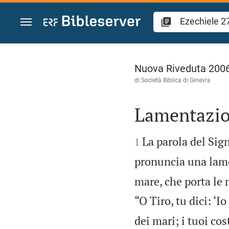
Vai al contenuto
Ezechiele 27
Nuova Riveduta 200
di Società Biblica di Ginevra
Lamentazion


La parola del Sign
1
pronuncia una lam
mare, che porta le 
“O Tiro, tu dici: ‘I
dei mari; i tuoi cos