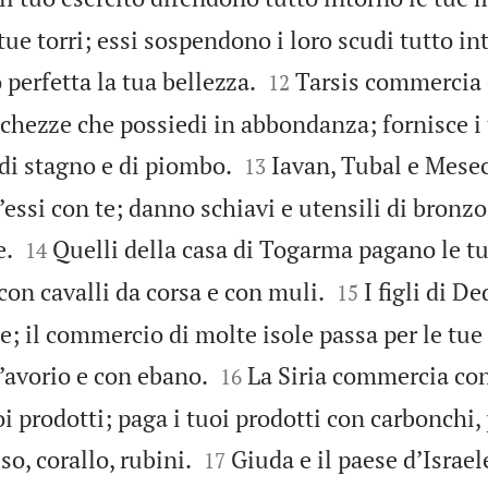
tue torri; essi sospendono i loro scudi tutto in


perfetta la tua bellezza.
Tarsis commercia c
12
icchezze che possiedi in abbondanza; fornisce i


 di stagno e di piombo.
Iavan, Tubal e Mese
13
ssi con te; danno schiavi e utensili di bronz


e.
Quelli della casa di Togarma pagano le t
14


 con cavalli da corsa e con muli.
I figli di D
15
 il commercio di molte isole passa per le tue 


’avorio e con ebano.
La Siria commercia con 
16
i prodotti; paga i tuoi prodotti con carbonchi,


so, corallo, rubini.
Giuda e il paese d’Israel
17