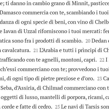
; ti danno in cambio grano di Minnit, pasticce
Damasco commercia con te, scambiando i tuo
anza di ogni specie di beni, con vino di Chel
 Iavan di Uzzal riforniscono i tuoi mercati: fe


tica sono fra i prodotti di scambio.
Dedan 
20


a cavalcatura.
L’Arabia e tutti i prìncipi di 
21


rafficando con te agnelli, montoni, capri.
I
22
ch’essi commerciano con te; provvedono i tuoi


mi, di ogni tipo di pietre preziose e d’oro.
Ca
23
 Seba, d’Assiria, di Chilmad commerciano con t
 oggetti di lusso, mantelli di porpora, ricami, c


 corde e fatte di cedro.
Le navi di Tarsis son
25