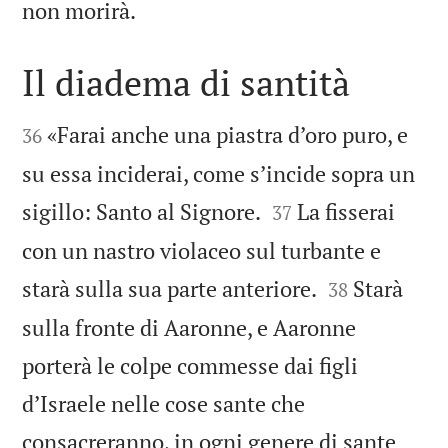

non morirà.
Il diadema di santità


«Farai anche una piastra d’oro puro, e
36
su essa inciderai, come s’incide sopra un


sigillo: Santo al Signore.
La fisserai
37
con un nastro violaceo sul turbante e


starà sulla sua parte anteriore.
Starà
38
sulla fronte di Aaronne, e Aaronne
porterà le colpe commesse dai figli
d’Israele nelle cose sante che
consacreranno, in ogni genere di sante