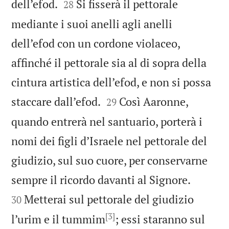


dell’efod.
Si fisserà il pettorale
28
mediante i suoi anelli agli anelli
dell’efod con un cordone violaceo,
affinché il pettorale sia al di sopra della
cintura artistica dell’efod, e non si possa


staccare dall’efod.
Così Aaronne,
29
quando entrerà nel santuario, porterà i
nomi dei figli d’Israele nel pettorale del
giudizio, sul suo cuore, per conservarne


sempre il ricordo davanti al Signore.
Metterai sul pettorale del giudizio
30
[3]
l’urim e il tummim
; essi staranno sul