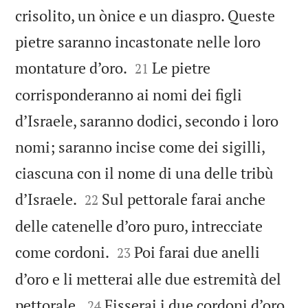
crisolito, un ònice e un diaspro. Queste
pietre saranno incastonate nelle loro


montature d’oro.
Le pietre
21
corrisponderanno ai nomi dei figli
d’Israele, saranno dodici, secondo i loro
nomi; saranno incise come dei sigilli,
ciascuna con il nome di una delle tribù


d’Israele.
Sul pettorale farai anche
22
delle catenelle d’oro puro, intrecciate


come cordoni.
Poi farai due anelli
23
d’oro e li metterai alle due estremità del


pettorale.
Fisserai i due cordoni d’oro
24