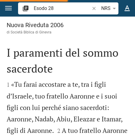
Vai al contenuto
Ricerca verso biblico
NRS
Esodo 28
Nuova Riveduta 2006
di Società Biblica di Ginevra
I paramenti del sommo
sacerdote


«Tu farai accostare a te, tra i figli
1
d’Israele, tuo fratello Aaronne e i suoi
figli con lui perché siano sacerdoti:
Aaronne, Nadab, Abiu, Eleazar e Itamar,


figli di Aaronne.
A tuo fratello Aaronne
2