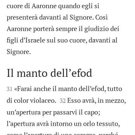
cuore di Aaronne quando egli si
presenterà davanti al Signore. Così
Aaronne porterà sempre il giudizio dei
figli d’Israele sul suo cuore, davanti al

Signore.
Il manto dell’efod


«Farai anche il manto dell’efod, tutto
31


di color violaceo.
Esso avrà, in mezzo,
32
un’apertura per passarvi il capo;
l’apertura avrà intorno un orlo tessuto,
come l’apertura di una corazza, perché