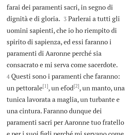
farai dei paramenti sacri, in segno di


dignità e di gloria.
Parlerai a tutti gli
3
uomini sapienti, che io ho riempito di
spirito di sapienza, ed essi faranno i
paramenti di Aaronne perché sia


consacrato e mi serva come sacerdote.
Questi sono i paramenti che faranno:
4
[1]
[2]
un pettorale
, un efod
, un manto, una
tunica lavorata a maglia, un turbante e
una cintura. Faranno dunque dei
paramenti sacri per Aaronne tuo fratello
e per i suoi figli perché mi servano come