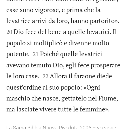
esse sono vigorose, e prima che la


levatrice arrivi da loro, hanno partorito».
Dio fece del bene a quelle levatrici. Il
20
popolo si moltiplicò e divenne molto


potente.
Poiché quelle levatrici
21
avevano temuto Dio, egli fece prosperare


le loro case.
Allora il faraone diede
22
quest’ordine al suo popolo: «Ogni
maschio che nasce, gettatelo nel Fiume,

ma lasciate vivere tutte le femmine».
La Sacra Bibbia Nuova Riveduta 2006 – versione