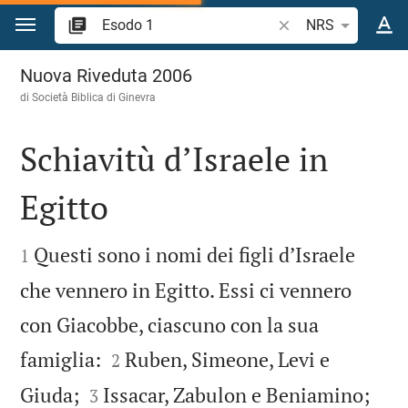
Vai al contenuto
Ricerca verso biblico
NRS
Esodo 1
Nuova Riveduta 2006
di Società Biblica di Ginevra
Schiavitù d’Israele in
Egitto


Questi sono i nomi dei figli d’Israele
1
che vennero in Egitto. Essi ci vennero
con Giacobbe, ciascuno con la sua


famiglia:
Ruben, Simeone, Levi e
2




Giuda;
Issacar, Zabulon e Beniamino;
3