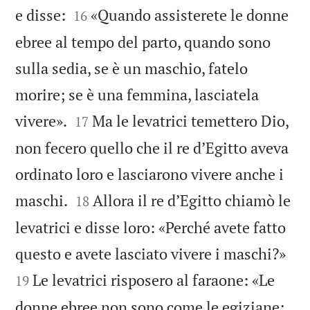


e disse:
«Quando assisterete le donne
16
ebree al tempo del parto, quando sono
sulla sedia, se è un maschio, fatelo
morire; se è una femmina, lasciatela


vivere».
Ma le levatrici temettero Dio,
17
non fecero quello che il re d’Egitto aveva
ordinato loro e lasciarono vivere anche i


maschi.
Allora il re d’Egitto chiamò le
18
levatrici e disse loro: «Perché avete fatto


questo e avete lasciato vivere i maschi?»
Le levatrici risposero al faraone: «Le
19
donne ebree non sono come le egiziane;