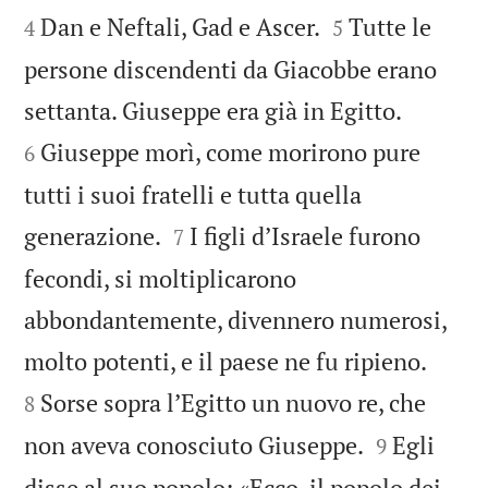


Dan e Neftali, Gad e Ascer.
Tutte le
4
5
persone discendenti da Giacobbe erano


settanta. Giuseppe era già in Egitto.
Giuseppe morì, come morirono pure
6
tutti i suoi fratelli e tutta quella


generazione.
I figli d’Israele furono
7
fecondi, si moltiplicarono
abbondantemente, divennero numerosi,


molto potenti, e il paese ne fu ripieno.
Sorse sopra l’Egitto un nuovo re, che
8


non aveva conosciuto Giuseppe.
Egli
9
disse al suo popolo: «Ecco, il popolo dei