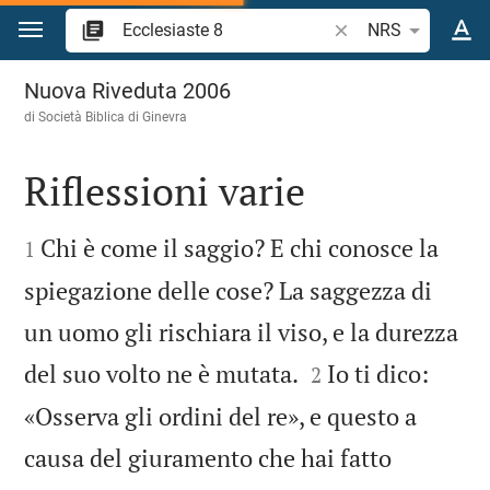
Vai al contenuto
Ricerca verso biblico
NRS
Ecclesiaste 8
Nuova Riveduta 2006
di Società Biblica di Ginevra
Riflessioni varie


Chi è come il saggio? E chi conosce la
1
spiegazione delle cose? La saggezza di
un uomo gli rischiara il viso, e la durezza


del suo volto ne è mutata.
Io ti dico:
2
«Osserva gli ordini del re», e questo a
causa del giuramento che hai fatto