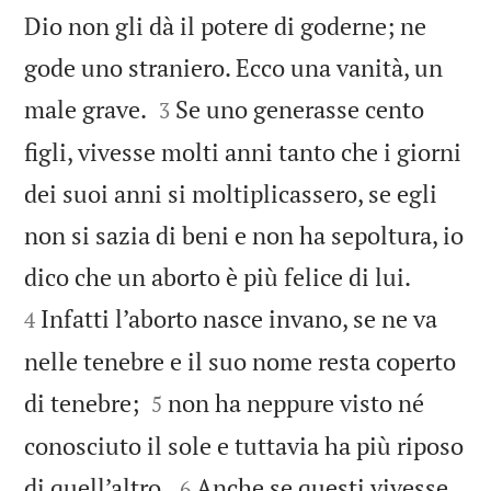
Dio non gli dà il potere di goderne; ne
gode uno straniero. Ecco una vanità, un


male grave.
Se uno generasse cento
3
figli, vivesse molti anni tanto che i giorni
dei suoi anni si moltiplicassero, se egli
non si sazia di beni e non ha sepoltura, io


dico che un aborto è più felice di lui.
Infatti l’aborto nasce invano, se ne va
4
nelle tenebre e il suo nome resta coperto


di tenebre;
non ha neppure visto né
5
conosciuto il sole e tuttavia ha più riposo


di quell’altro.
Anche se questi vivesse
6