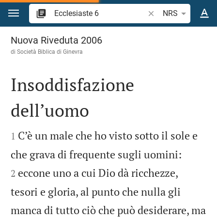
Vai al contenuto
Ricerca verso biblico
NRS
Ecclesiaste 6
Nuova Riveduta 2006
di Società Biblica di Ginevra
Insoddisfazione
dell’uomo


C’è un male che ho visto sotto il sole e
1


che grava di frequente sugli uomini:
eccone uno a cui Dio dà ricchezze,
2
tesori e gloria, al punto che nulla gli
manca di tutto ciò che può desiderare, ma