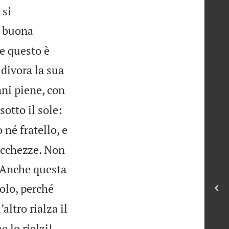
 si
i buona
he questo è
 divora la sua
ni piene, con


sotto il sole:
 né fratello, e
ricchezze. Non
» Anche questa
olo, perché
’altro rialza il


 lo rialzi!