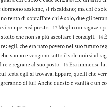
e dormono assieme, si riscaldano; ma chi è sol
no tenta di sopraffare chi è solo, due gli terra


n si rompe così presto.
Meglio un ragazzo po
13


 stolto che non sa più ascoltare i consigli.
È
14
 re: egli, che era nato povero nel suo futuro re
ti che vanno e vengono sotto il sole unirsi al ra


 re e regnare al suo posto.
Era immensa la 
16
 cui testa egli si trovava. Eppure, quelli che ve
egreranno di lui! Anche questo è vanità e un cor