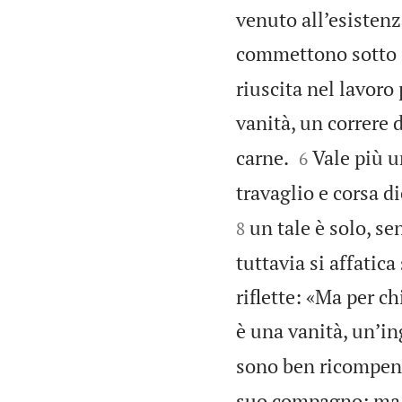
venuto all’esistenz
commettono sotto i
riuscita nel lavoro
vanità, un correre d


carne.
Vale più u
6
travaglio e corsa di
un tale è solo, se
8
tuttavia si affatic
riflette: «Ma per c
è una vanità, un’i
sono ben ricompensa
suo compagno; ma gu