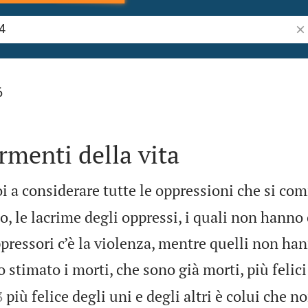
Ric
6
ormenti della vita
 a considerare tutte le oppressioni che si c
co, le lacrime degli oppressi, i quali non hanno 
ppressori c’è la violenza, mentre quelli non han
 stimato i morti, che sono già morti, più felici 


più felice degli uni e degli altri è colui che n
3