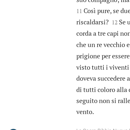
Così pure, se du
11


riscaldarsi?
Se u
12
corda a tre capi no
che un re vecchio e
prigione per essere
visto tutti i viven
doveva succedere al
di tutti coloro alla
seguito non si rall

vento.