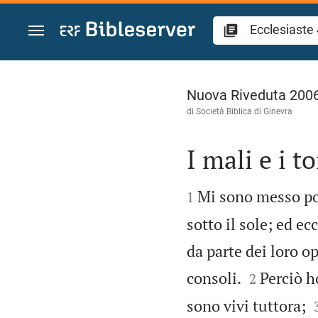
Vai al contenuto
Ecclesiaste 4
Nuova Riveduta 200
di Società Biblica di Ginevra
I mali e i t


Mi sono messo poi
1
sotto il sole; ed ec
da parte dei loro o


consoli.
Perciò ho
2
sono vivi tuttora;