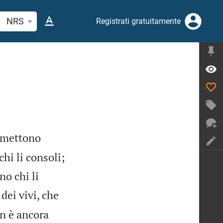
erca verso biblico o parola
NRS
Registrati gratuitamente
ommettono
chi li consoli;
no chi li
dei vivi, che
on è ancora