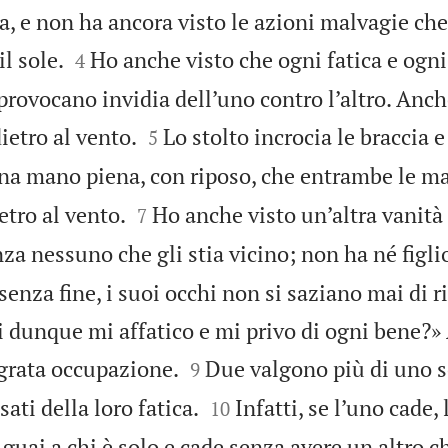
a, e non ha ancora visto le azioni malvagie che


l sole.
Ho anche visto che ogni fatica e ogn
4
 provocano invidia dell’uno contro l’altro. Anc


ietro al vento.
Lo stolto incrocia le braccia e
5
na mano piena, con riposo, che entrambe le ma


etro al vento.
Ho anche visto un’altra vanità 
7
nza nessuno che gli stia vicino; non ha né figlio
a senza fine, i suoi occhi non si saziano mai di 
hi dunque mi affatico e mi privo di ogni bene?


ngrata occupazione.
Due valgono più di uno s
9


ti della loro fatica.
Infatti, se l’uno cade, l
10
ai a chi è solo e cade senza avere un altro che