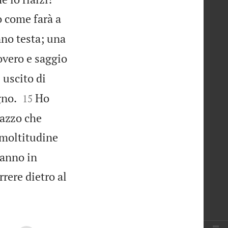
o come farà a
nno testa; una
vero e saggio
 uscito di


gno.
Ho
15
gazzo che
moltitudine
rranno in
rere dietro al