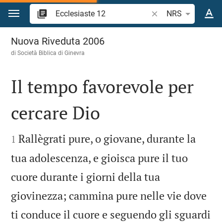
Vai al contenuto
Ricerca verso biblico
NRS
Ecclesiaste 12
Nuova Riveduta 2006
di Società Biblica di Ginevra
Il tempo favorevole per
cercare Dio


Rallègrati pure, o giovane, durante la
1
tua adolescenza, e gioisca pure il tuo
cuore durante i giorni della tua
giovinezza; cammina pure nelle vie dove
ti conduce il cuore e seguendo gli sguardi