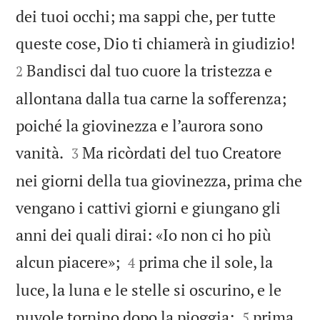
dei tuoi occhi; ma sappi che, per tutte


queste cose, Dio ti chiamerà in giudizio!
Bandisci dal tuo cuore la tristezza e
2
allontana dalla tua carne la sofferenza;
poiché la giovinezza e l’aurora sono


vanità.
Ma ricòrdati del tuo Creatore
3
nei giorni della tua giovinezza, prima che
vengano i cattivi giorni e giungano gli
anni dei quali dirai: «Io non ci ho più


alcun piacere»;
prima che il sole, la
4
luce, la luna e le stelle si oscurino, e le


nuvole tornino dopo la pioggia;
prima
5