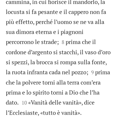
cammina, in cui fiorisce il mandorlo, la
locusta si fa pesante e il cappero non fa
più effetto, perché l’uomo se ne va alla
sua dimora eterna e i piagnoni


percorrono le strade;
prima che il
8
cordone d’argento si stacchi, il vaso d’oro
si spezzi, la brocca si rompa sulla fonte,


la ruota infranta cada nel pozzo;
prima
9
che la polvere torni alla terra com’era
prima e lo spirito torni a Dio che l’ha


dato.
«Vanità delle vanità», dice
10

l’Ecclesiaste, «tutto è vanità».