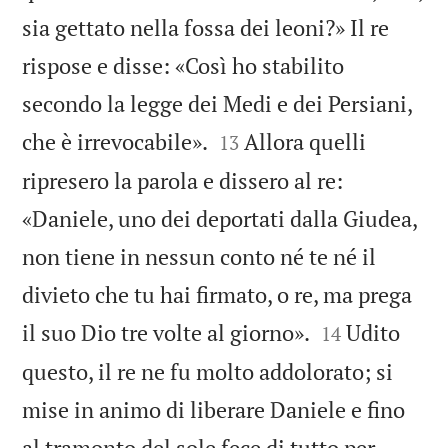
sia gettato nella fossa dei leoni?» Il re
rispose e disse: «Così ho stabilito
secondo la legge dei Medi e dei Persiani,


che è irrevocabile».
Allora quelli
13
ripresero la parola e dissero al re:
«Daniele, uno dei deportati dalla Giudea,
non tiene in nessun conto né te né il
divieto che tu hai firmato, o re, ma prega


il suo Dio tre volte al giorno».
Udito
14
questo, il re ne fu molto addolorato; si
mise in animo di liberare Daniele e fino
al tramonto del sole fece di tutto per