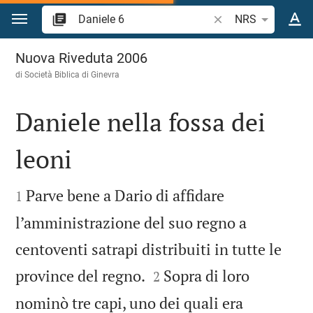
Vai al contenuto
Ricerca verso biblico
NRS
Daniele 6
Nuova Riveduta 2006
di Società Biblica di Ginevra
Daniele nella fossa dei
leoni


Parve bene a Dario di affidare
1
l’amministrazione del suo regno a
centoventi satrapi distribuiti in tutte le


province del regno.
Sopra di loro
2
nominò tre capi, uno dei quali era