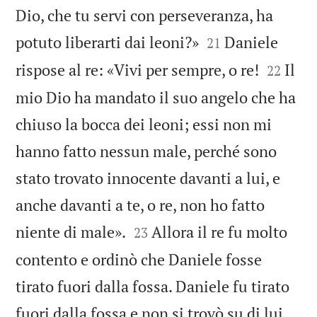
Dio, che tu servi con perseveranza, ha


potuto liberarti dai leoni?»
Daniele
21


rispose al re: «Vivi per sempre, o re!
Il
22
mio Dio ha mandato il suo angelo che ha
chiuso la bocca dei leoni; essi non mi
hanno fatto nessun male, perché sono
stato trovato innocente davanti a lui, e
anche davanti a te, o re, non ho fatto


niente di male».
Allora il re fu molto
23
contento e ordinò che Daniele fosse
tirato fuori dalla fossa. Daniele fu tirato
fuori dalla fossa e non si trovò su di lui