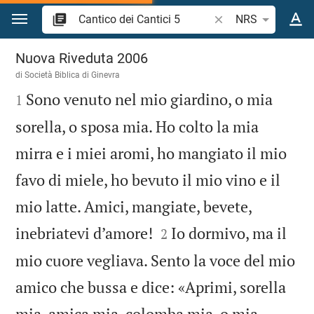
Vai al contenuto
Ricerca verso biblico
NRS
Cantico dei Cantici 5
Nuova Riveduta 2006
di Società Biblica di Ginevra

Sono venuto nel mio giardino, o mia
1
sorella, o sposa mia. Ho colto la mia
mirra e i miei aromi, ho mangiato il mio
favo di miele, ho bevuto il mio vino e il
mio latte. Amici, mangiate, bevete,


inebriatevi d’amore!
Io dormivo, ma il
2
mio cuore vegliava. Sento la voce del mio
amico che bussa e dice: «Aprimi, sorella
mia, amica mia, colomba mia, o mia