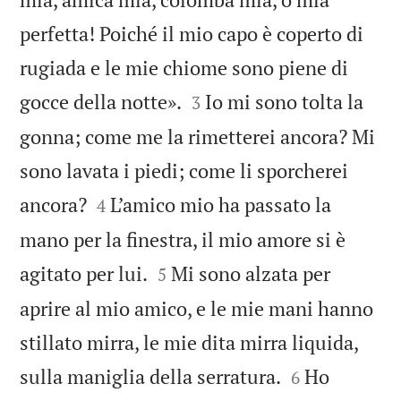
perfetta! Poiché il mio capo è coperto di
rugiada e le mie chiome sono piene di


gocce della notte».
Io mi sono tolta la
3
gonna; come me la rimetterei ancora? Mi
sono lavata i piedi; come li sporcherei


ancora?
L’amico mio ha passato la
4
mano per la finestra, il mio amore si è


agitato per lui.
Mi sono alzata per
5
aprire al mio amico, e le mie mani hanno
stillato mirra, le mie dita mirra liquida,


sulla maniglia della serratura.
Ho
6