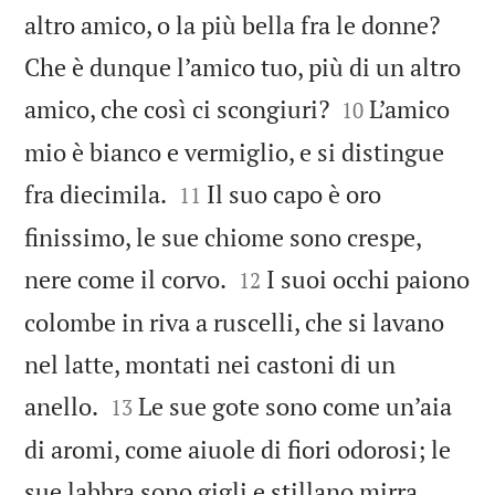
altro amico, o la più bella fra le donne?
Che è dunque l’amico tuo, più di un altro


amico, che così ci scongiuri?
L’amico
10
mio è bianco e vermiglio, e si distingue


fra diecimila.
Il suo capo è oro
11
finissimo, le sue chiome sono crespe,


nere come il corvo.
I suoi occhi paiono
12
colombe in riva a ruscelli, che si lavano
nel latte, montati nei castoni di un


anello.
Le sue gote sono come un’aia
13
di aromi, come aiuole di fiori odorosi; le
sue labbra sono gigli e stillano mirra