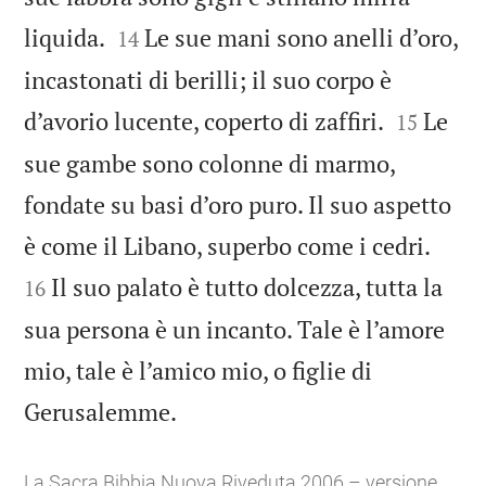


liquida.
Le sue mani sono anelli d’oro,
14
incastonati di berilli; il suo corpo è


d’avorio lucente, coperto di zaffiri.
Le
15
sue gambe sono colonne di marmo,
fondate su basi d’oro puro. Il suo aspetto


è come il Libano, superbo come i cedri.
Il suo palato è tutto dolcezza, tutta la
16
sua persona è un incanto. Tale è l’amore
mio, tale è l’amico mio, o figlie di

Gerusalemme.
La Sacra Bibbia Nuova Riveduta 2006 – versione